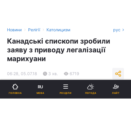
›
›
Новини
Релігії
Католицизм
рус
Канадські єпископи зробили
заяву з приводу легалізації
марихуани
06:28, 05.07.18
3 хв.
6719
RU
Підпишіться на нас в Google
МОВА
ГОЛОВНА
РОЗДІЛИ
ПОГОДА
ЛАЙТ