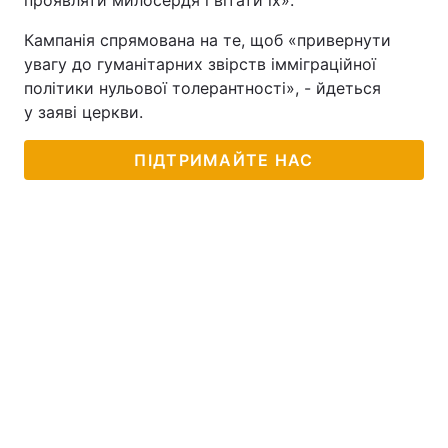
проявляти милосердя і вітати їх».
Кампанія спрямована на те, щоб «привернути
увагу до гуманітарних звірств імміграційної
політики нульової толерантності», - йдеться
у заяві церкви.
ПІДТРИМАЙТЕ НАС