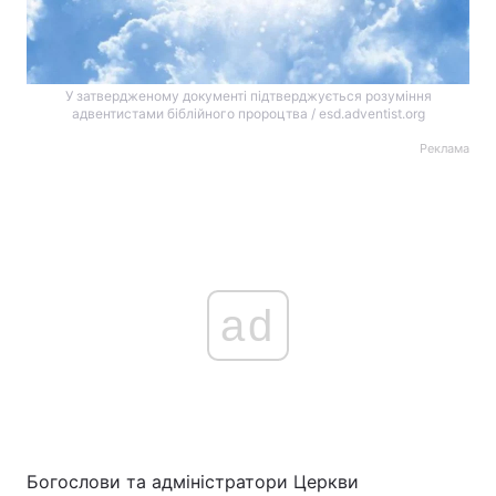
У затвердженому документі підтверджується розуміння
адвентистами біблійного пророцтва / esd.adventist.org
Реклама
ad
Богослови та адміністратори Церкви