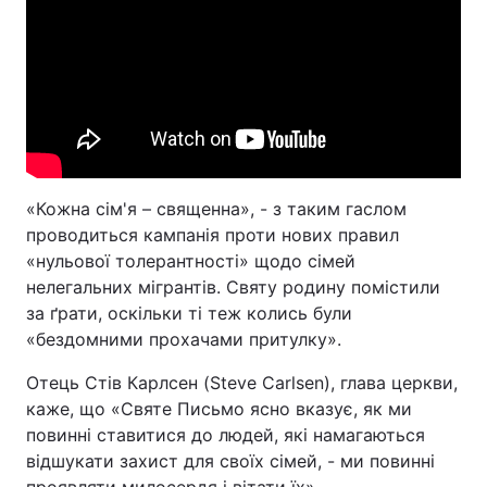
«Кожна сім'я – священна», - з таким гаслом
проводиться кампанія проти нових правил
«нульової толерантності» щодо сімей
нелегальних мігрантів. Святу родину помістили
за ґрати, оскільки ті теж колись були
«бездомними прохачами притулку».
Отець Стів Карлсен (Steve Carlsen), глава церкви,
каже, що «Святе Письмо ясно вказує, як ми
повинні ставитися до людей, які намагаються
відшукати захист для своїх сімей, - ми повинні