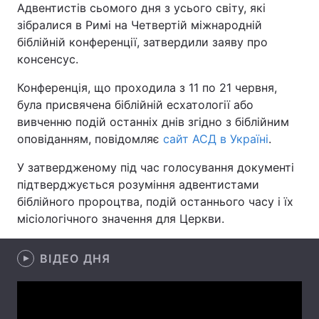
Адвентистів сьомого дня з усього світу, які
зібралися в Римі на Четвертій міжнародній
біблійній конференції, затвердили заяву про
консенсус.
Головна
Війна
Конференція, що проходила з 11 по 21 червня,
Україна
Політика
була присвячена біблійній есхатології або
вивченню подій останніх днів згідно з біблійним
Економіка
Світ
оповіданням, повідомляє
сайт АСД в Україні
.
Спорт
Наука
У затвердженому під час голосування документі
підтверджується розуміння адвентистами
Техно і зв'язок
Лайт
біблійного пророцтва, подій останнього часу і їх
місіологічного значення для Церкви.
Зброя
Інциденти
Здоров'я
Туризм
ВІДЕО ДНЯ
Цікавинки
Погода
Екологія
Регіони