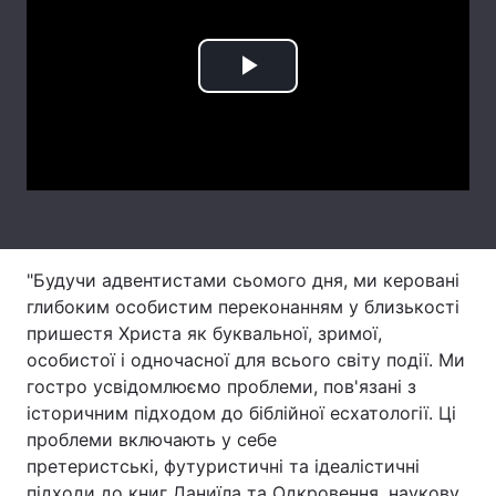
Лонгріди
Play
Відео з Youtube
Статті
Video
Інтерв'ю
Думки
Архів
Вакансії
Контакти
"Будучи адвентистами сьомого дня, ми керовані
Послуги
глибоким особистим переконанням у близькості
пришестя Христа як буквальної, зримої,
особистої і одночасної для всього світу події. Ми
гостро усвідомлюємо проблеми, пов'язані з
історичним підходом до біблійної есхатології. Ці
проблеми включають у себе
претеристські, футуристичні та ідеалістичні
підходи до книг Даниїла та Одкровення, наукову