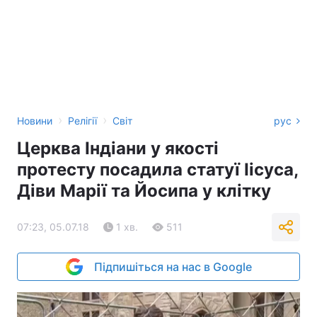
›
›
Новини
Релігії
Світ
рус
Церква Індіани у якості
протесту посадила статуї Іісуса,
Діви Марії та Йосипа у клітку
07:23, 05.07.18
1 хв.
511
Підпишіться на нас в Google