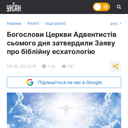
›
›
Новини
Релігії
Інші релігії
рус
Богослови Церкви Адвентистів
сьомого дня затвердили Заяву
про біблійну есхатологію
08:20, 05.07.18
1 хв.
587
Підпишіться на нас в Google