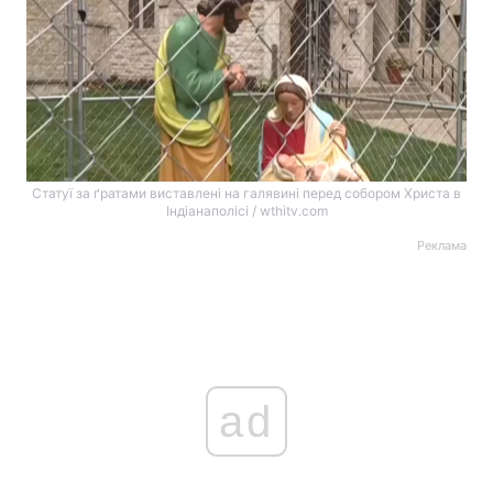
Статуї за ґратами виставлені на галявині перед собором Христа в
Індіанаполісі / wthitv.com
Реклама
ad