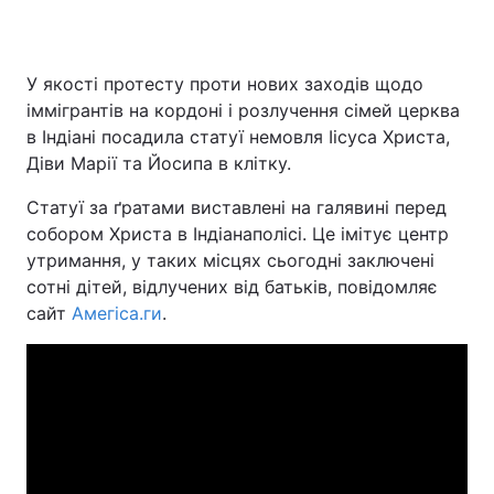
У якості протесту проти нових заходів щодо
іммігрантів на кордоні і розлучення сімей церква
в Індіані посадила статуї немовля Іісуса Христа,
Діви Марії та Йосипа в клітку.
Статуї за ґратами виставлені на галявині перед
собором Христа в Індіанаполісі. Це імітує центр
утримання, у таких місцях сьогодні заключені
сотні дітей, відлучених від батьків, повідомляє
сайт
Амегіса.ги
.