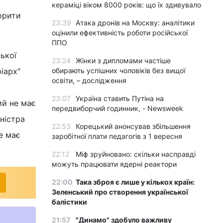
кераміці віком 8000 років: що їх здивувало
орити
23:39
Атака дронів на Москву: аналітики
оцінили ефективність роботи російської
ППО
ької
23:24
Жінки з дипломами частіше
іарх"
обирають успішних чоловіків без вищої
освіти, – дослідження
23:07
Україна ставить Путіна на
ий не має
передвиборчий годинник, - Newsweek
ністра
22:53
Корецький анонсував збільшення
е має
заробітної плати педагогів з 1 вересня
22:12
Міф зруйновано: скільки насправді
можуть працювати ядерні реактори
22:00
Така зброя є лише у кількох країн:
Зеленський про створення української
балістики
21:57
"Динамо" здобуло важливу