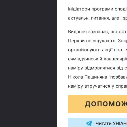
Ініціатори програми спод
актуальні питання, але і з
Видання зазначає, що ост
Церкви не вщухають. Зокре
організовують акції прот
ечміадзинській канцелярі
наміру відмовлятися від 
Нікола Пашиняна "позбави
наміру втручатися у спра
ДОПОМОЖ
Читати УНІАН