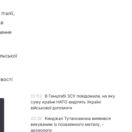
талії,
ий
шення
льської
ивості
02:52
В Генштабі ЗСУ повідомили, на яку
суму країни НАТО виділять Україні
військової допомоги
02:26
Кинджал Тутанхамона виявився
викуваним із позаземного металу, -
археологи