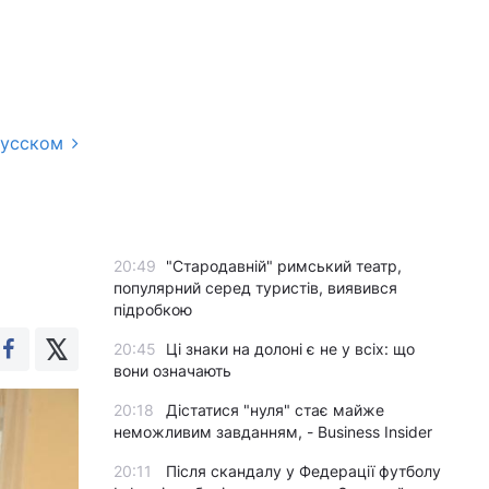
русском
20:49
"Стародавній" римський театр,
популярний серед туристів, виявився
підробкою
20:45
Ці знаки на долоні є не у всіх: що
вони означають
20:18
Дістатися "нуля" стає майже
неможливим завданням, - Business Insider
20:11
Після скандалу у Федерації футболу