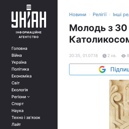
›
›
Новини
Релігії
Інші рел
Молодь з 30 
ІНФОРМАЦІЙНЕ
Католикосом
АГЕНТСТВО
Головна
Війна
20:35, 01.07.18
2 хв.
Україна
Підпиш
Політика
Економіка
Світ
Екологія
Регіони
Спорт
Наука
Техно і зв'язок
Лайт