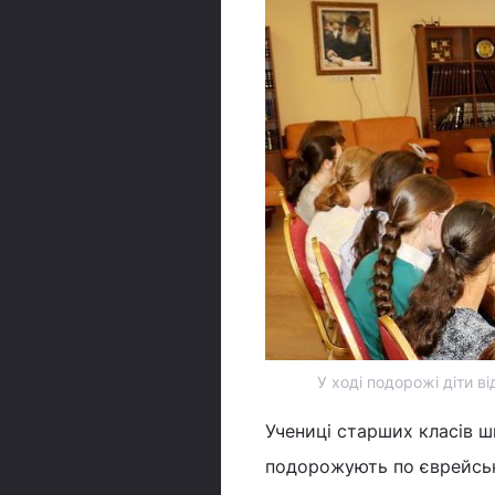
У ході подорожі діти в
Учениці старших класів шк
подорожують по єврейськ