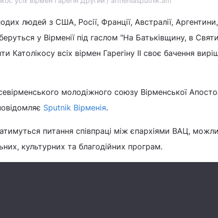
ікос усіх вірмен Гарегін Другий / armeniasputnik.am
их людей з США, Росії, Франції, Австралії, Аргентини, І
беруться у Вірменії під гаслом "На Батьківщину, в Свят
ти Католікосу всіх вірмен Гарегіну II своє бачення вирі
Всевірменського молодіжного союзу Вірменської Апосто
повідомляє
Sputnik Вірменія
.
ватимуться питання співпраці між єпархіями ВАЦ, можл
льних, культурних та благодійних програм.