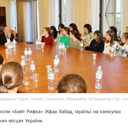
ідвідають Гадяч, Ніжин, Ганнопіль, Меджибіж та Бердичів / djc.co
оли «Бейт Рифка» (Кфар Хабад, Ізраїль) на канікулах
их місцях України.