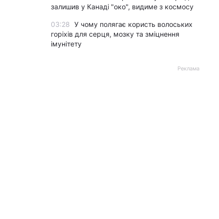
залишив у Канаді "око", видиме з космосу
03:28
У чому полягає користь волоських
горіхів для серця, мозку та зміцнення
імунітету
Реклама