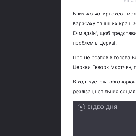
Катол
Близько чотирьохсот молод
Карабаху та інших країн з
Ечміадзін", щоб представи
проблем в Церкві.
Про це розповів голова 
Церкви Геворк Мкртчян, 
В ході зустрічі обговорю
реалізації спільних соціа
ВІДЕО ДНЯ