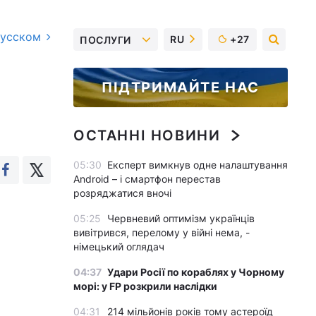
русском
RU
+27
ПОСЛУГИ
ПІДТРИМАЙТЕ НАС
ОСТАННІ НОВИНИ
05:30
Експерт вимкнув одне налаштування
Android – і смартфон перестав
розряджатися вночі
05:25
Червневий оптимізм українців
вивітрився, перелому у війні нема, -
німецький оглядач
04:37
Удари Росії по кораблях у Чорному
морі: у FP розкрили наслідки
04:31
214 мільйонів років тому астероїд