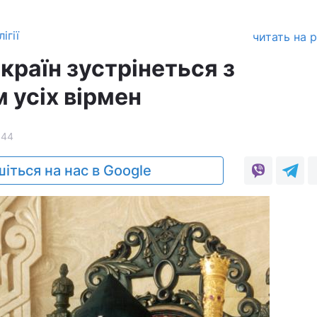
ігії
читать на 
країн зустрінеться з
 усіх вірмен
844
іться на нас в Google