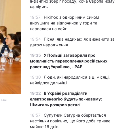
Інфантіно зберіг посаду, хоча Європа йому
не вірить
19:57
Нікітюк з однорічним сином
вирушила на відпочинок у гори та
нарвалася на хейт
19:54
Пісня, яка надихає: як визначити за
датою народження
19:35
У Польщі заговорили про
можливість перехоплення російських
ракет над Україною, - PAP
19:30
Люди, які народилися в ці місяці,
найвідповідальніші
19:22
В Україні розподіляти
електроенергію будуть по-новому:
m.ua
Шмигаль розкрив деталі
18:57
Супутник Сатурна обертається
настільки повільно, що його доба триває
майже 16 днів