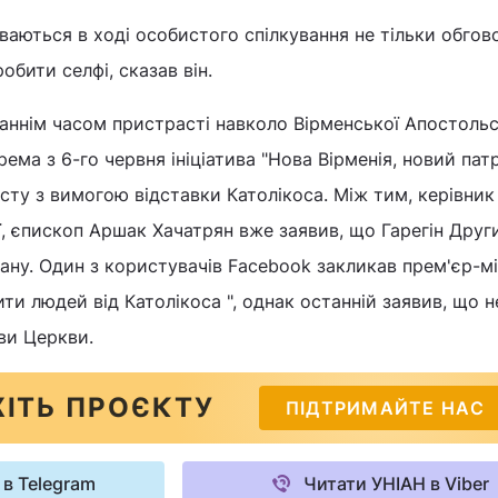
іваються в ході особистого спілкування не тільки обгов
робити селфі, сказав він.
аннім часом пристрасті навколо Вірменської Апостольс
ма з 6-го червня ініціатива "Нова Вірменія, новий патр
есту з вимогою відставки Католікоса. Між тим, керівник
ї, єпископ Аршак Хачатрян вже заявив, що Гарегін Друг
сану. Один з користувачів Facebook закликав прем'єр-мі
ти людей від Католікоса ", однак останній заявив, що н
ви Церкви.
ІТЬ ПРОЄКТУ
ПІДТРИМАЙТЕ НАС
 в Telegram
Читати УНІАН в Viber