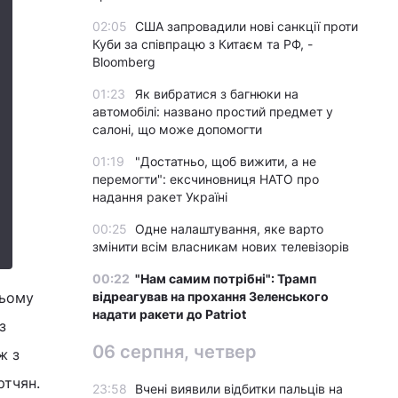
02:05
США запровадили нові санкції проти
Куби за співпрацю з Китаєм та РФ, -
Bloomberg
01:23
Як вибратися з багнюки на
автомобілі: названо простий предмет у
салоні, що може допомогти
01:19
"Достатньо, щоб вижити, а не
перемогти": ексчиновниця НАТО про
надання ракет Україні
00:25
Одне налаштування, яке варто
змінити всім власникам нових телевізорів
00:22
"Нам самим потрібні": Трамп
цьому
відреагував на прохання Зеленського
надати ракети до Patriot
з
06 серпня, четвер
ж з
ртчян.
23:58
Вчені виявили відбитки пальців на