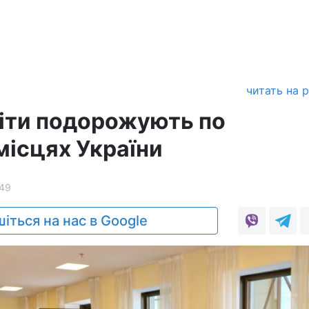
читать на 
діти подорожують по
місцях України
49
іться на нас в Google