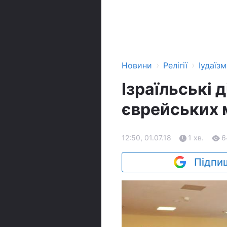
›
›
Новини
Релігії
Іудаїзм
Ізраїльські 
єврейських 
12:50, 01.07.18
1 хв.
6
Підпиш