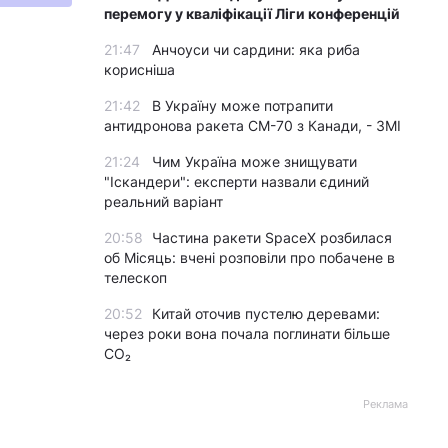
перемогу у кваліфікації Ліги конференцій
21:47
Анчоуси чи сардини: яка риба
корисніша
21:42
В Україну може потрапити
антидронова ракета CM-70 з Канади, - ЗМІ
21:24
Чим Україна може знищувати
"Іскандери": експерти назвали єдиний
реальний варіант
20:58
Частина ракети SpaceX розбилася
об Місяць: вчені розповіли про побачене в
телескоп
20:52
Китай оточив пустелю деревами:
через роки вона почала поглинати більше
CO₂
Реклама