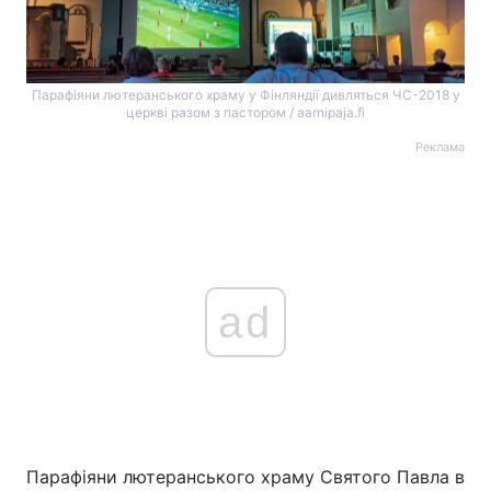
Парафіяни лютеранського храму у Фінляндії дивляться ЧС-2018 у
церкві разом з пастором / aarnipaja.fi
Реклама
ad
Парафіяни лютеранського храму Святого Павла в