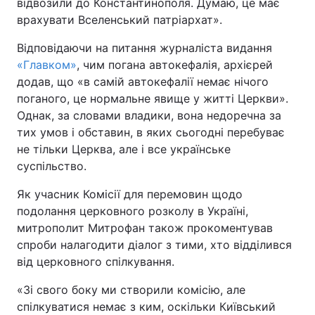
відвозили до Константинополя. Думаю, це має
врахувати Вселенський патріархат».
Відповідаючи на питання журналіста видання
«Главком»
, чим погана автокефалія, архієрей
додав, що «в самій автокефалії немає нічого
поганого, це нормальне явище у житті Церкви».
Однак, за словами владики, вона недоречна за
тих умов і обставин, в яких сьогодні перебуває
не тільки Церква, але і все українське
суспільство.
Як учасник Комісії для перемовин щодо
подолання церковного розколу в Україні,
митрополит Митрофан також прокоментував
спроби налагодити діалог з тими, хто відділився
від церковного спілкування.
«Зі свого боку ми створили комісію, але
спілкуватися немає з ким, оскільки Київський