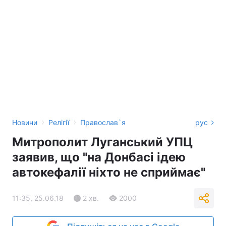
›
›
Новини
Релігії
Православ`я
рус
Митрополит Луганський УПЦ
заявив, що "на Донбасі ідею
автокефалії ніхто не сприймає"
11:35, 25.06.18
2 хв.
2000