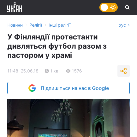
›
›
Новини
Релігії
Інші релігії
рус
У Фінляндії протестанти
дивляться футбол разом з
пастором у храмі
11:48, 25.06.18
1 хв.
1576
Підпишіться на нас в Google