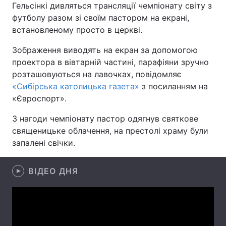
Гельсінкі дивляться трансляції чемпіонату світу з
футболу разом зі своїм пастором на екрані,
встановленому просто в церкві.
Головна
Війна
Зображення виводять на екран за допомогою
проектора в вівтарній частині, парафіяни зручно
Україна
Політика
розташовуються на лавочках, повідомляє
«Сибірська католицька газета»
з посиланням на
Економіка
Світ
«Євроспорт».
Спорт
Наука
З нагоди чемпіонату пастор одягнув святкове
священицьке облачення, на престолі храму були
Техно і зв'язок
Лайт
запалені свічки.
Зброя
Інциденти
ВІДЕО ДНЯ
Здоров'я
Туризм
Цікавинки
Погода
Екологія
Регіони