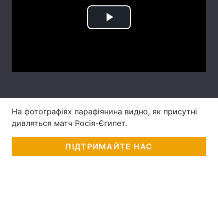
Лонгріди
Play
Відео з Youtube
Статті
Video
Інтерв'ю
Думки
Архів
Вакансії
Контакти
На фотографіях парафіянина видно, як присутні
дивляться матч Росія-Єгипет.
Послуги
ПІДТРИМАЙТЕ НАС