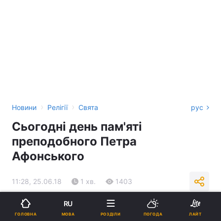
›
›
Новини
Релігії
Свята
рус
Сьогодні день пам'яті
преподобного Петра
Афонського
11:28, 25.06.18
1 хв.
1403
RU
Підпишіться на нас в Google
МОВА
ГОЛОВНА
РОЗДІЛИ
ПОГОДА
ЛАЙТ