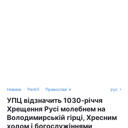
›
›
Новини
Релігії
Православ`я
рус
УПЦ відзначить 1030-річчя
Хрещення Русі молебнем на
Володимирській гірці, Хресним
ходом і богослужіннями