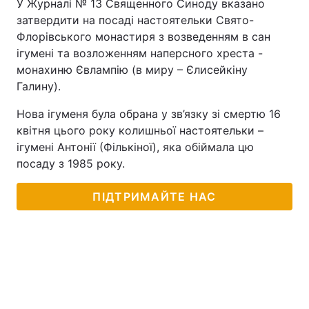
У Журналі № 13 Священного Синоду вказано
затвердити на посаді настоятельки Свято-
Флорівського монастиря з возведенням в сан
ігумені та возложенням наперсного хреста -
монахиню Євлампію (в миру – Єлисейкіну
Галину).
Нова ігуменя була обрана у зв’язку зі смертю 16
квітня цього року колишньої настоятельки –
ігумені Антонії (Фількіної), яка обіймала цю
посаду з 1985 року.
ПІДТРИМАЙТЕ НАС