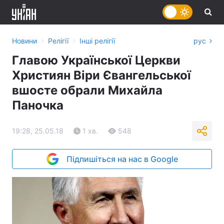
›
›
Новини
Релігії
Інші релігії
рус
Главою Української Церкви
Християн Віри Євангельської
вшосте обрали Михайла
Паночка
19:28, 25.05.18
1 хв.
548
Підпишіться на нас в Google