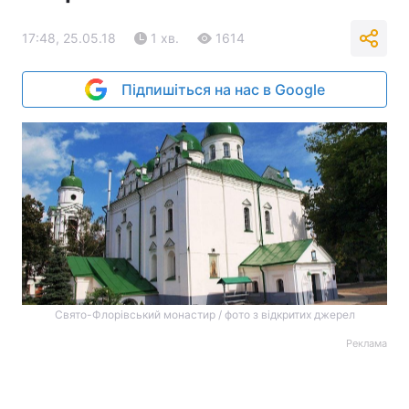
17:48, 25.05.18
1 хв.
1614
Підпишіться на нас в Google
Свято-Флорівський монастир / фото з відкритих джерел
Реклама