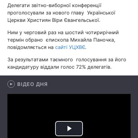
Делегати звітно-виборної конференції
проголосували за нового главу Української
Церкви Християн Віри Євангельської.
Головна
Війна
Ним у черговий раз на шостий чотирирічний
термін обрано єпископа Михайла Паночка,
Україна
Політика
повідомляється на
сайті УЦХВЄ
.
Економіка
Світ
За результатами таємного голосування за його
кандидатуру віддали голос 72% делегатів.
Спорт
Наука
Техно і зв'язок
Лайт
ВІДЕО ДНЯ
Зброя
Інциденти
Здоров'я
Туризм
Цікавинки
Погода
Play
Екологія
Регіони