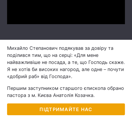
Video
Лонгріди
Відео з Youtube
Статті
Інтерв'ю
Думки
Михайло Степанович подякував за довіру та
Архів
Вакансії
поділився тим, що на серці: «Для мене
найважливіше не посада, а те, що Господь скаже.
Контакти
Я не хотів би високих нагород, але одне – почути
«добрий раб» від Господа».
Послуги
Першим заступником старшого єпископа обрано
пастора з м. Києва Анатолія Козачка.
ПІДТРИМАЙТЕ НАС