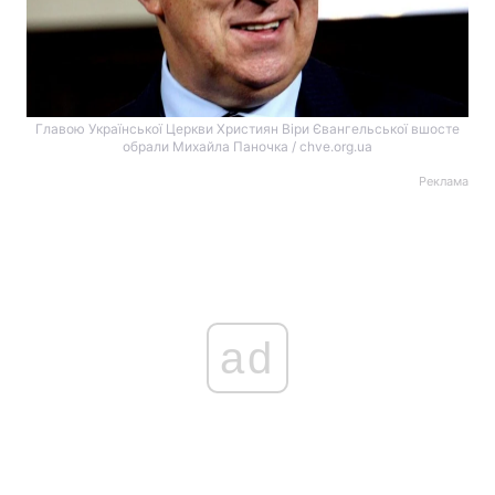
Главою Української Церкви Християн Віри Євангельської вшосте
обрали Михайла Паночка / chve.org.ua
Реклама
ad