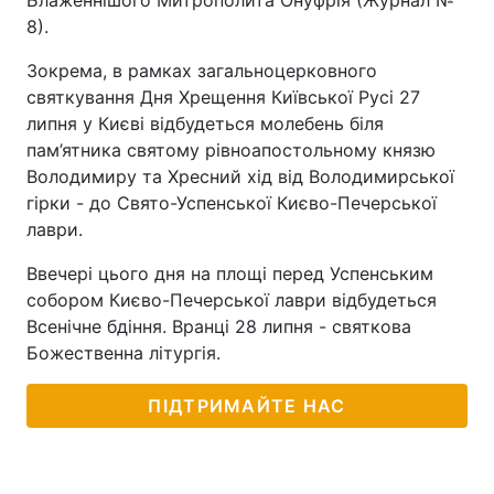
Блаженнішого Митрополита Онуфрія (Журнал №
8).
Зокрема, в рамках загальноцерковного
святкування Дня Хрещення Київської Русі 27
липня у Києві відбудеться молебень біля
пам’ятника святому рівноапостольному князю
Володимиру та Хресний хід від Володимирської
гірки - до Свято-Успенської Києво-Печерської
лаври.
Ввечері цього дня на площі перед Успенським
собором Києво-Печерської лаври відбудеться
Всенічне бдіння. Вранці 28 липня - святкова
Божественна літургія.
ПІДТРИМАЙТЕ НАС