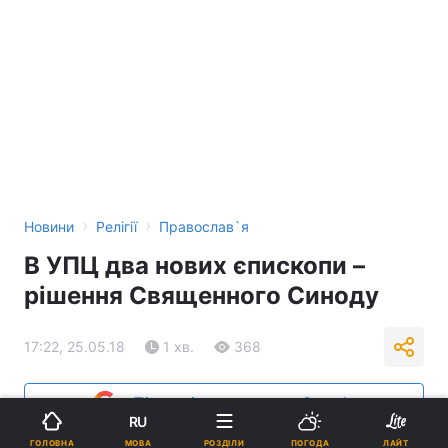
›
›
Новини
Релігії
Православ`я
В УПЦ два нових єпископи –
рішення Священного Синоду
17:22, 25.05.18
1 хв.
368
Підпишіться на нас в Google
RU
МОВА
ГОЛОВНА
РОЗДІЛИ
ПОГОДА
ЛАЙТ