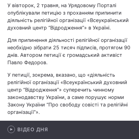
У вівторок, 2 травня, на Урядовому Порталі
опублікували петицію з проханням припинити
діяльність релігійної організації «Всеукраїнський
Головна
Війна
духовний центр “Відродження”» в Україні.
Для припинення діяльності релігійної організації
Україна
Політика
необхідно зібрати 25 тисяч підписів, протягом 90
Економіка
Світ
днів. Автором петиції є громадський активіст
Павло Федоров.
Спорт
Наука
У петиції, зокрема, вказано, що «діяльність
Техно і зв'язок
Лайт
релігійної організації «Всеукраїнський духовний
центр “Відродження”» суперечить чинному
Зброя
Інциденти
законодавству України, а саме порушує норми
Закону України “Про свободу совісті та релігійні
Здоров'я
Туризм
організації”».
Цікавинки
Погода
ВІДЕО ДНЯ
Екологія
Регіони