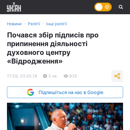
›
›
Новини
Релігії
Інші релігії
Почався збір підписів про
припинення діяльності
духовного центру
«Відродження»
17:59, 03.05.18
3 хв.
835
Підпишіться на нас в Google