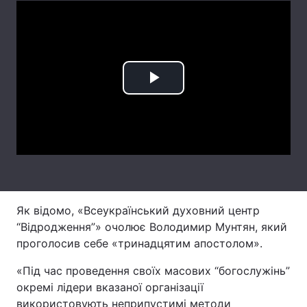
Лонгріди
Відео з Youtube
Статті
Play
Інтерв'ю
Думки
Video
Архів
Вакансії
Контакти
Послуги
Як відомо, «Всеукраїнський духовний центр
“Відродження”» очолює Володимир Мунтян, який
проголосив себе «тринадцятим апостолом».
«Під час проведення своїх масових “богослужінь”
окремі лідери вказаної організації
використовують неприпустимі методи