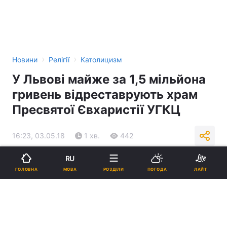
›
›
Новини
Релігії
Католицизм
У Львові майже за 1,5 мільйона
гривень відреставрують храм
Пресвятої Євхаристії УГКЦ
16:23, 03.05.18
1 хв.
442
RU
Підпишіться на нас в Google
МОВА
ГОЛОВНА
РОЗДІЛИ
ПОГОДА
ЛАЙТ