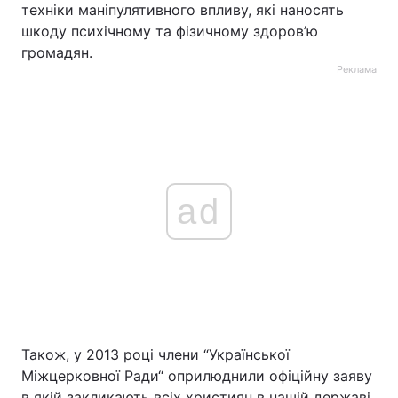
техніки маніпулятивного впливу, які наносять
шкоду психічному та фізичному здоров’ю
громадян.
Реклама
ad
Також, у 2013 році члени “Української
Міжцерковної Ради“ оприлюднили офіційну заяву
в якій закликають всіх християн в нашій державі