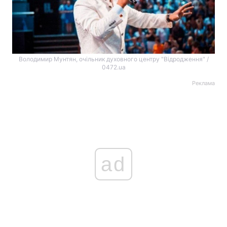
Володимир Мунтян, очільник духовного центру "Відродження" /
0472.ua
Реклама
ad