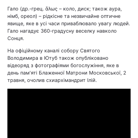
Гало (др.-грец. ἅλως – коло, диск; також аура,
німб, ореол) – рідкісне та незвичайне оптичне
явище, яке в усі часи приваблювало увагу людей.
Гало нагадує 360-градусну веселку навколо
Сонця.
На офіційному каналі собору Святого
Володимира в Ютуб також опубліковано
відеоряд з фотографіями богослужіння, яке в
день пам'яті Блаженної Матрони Московської, 2
травня, очолив схиархімандрит Ілій.