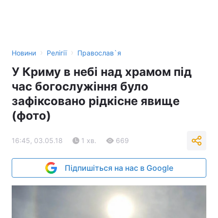
›
›
Новини
Релігії
Православ`я
У Криму в небі над храмом під
час богослужіння було
зафіксовано рідкісне явище
(фото)
16:45, 03.05.18
1 хв.
669
Підпишіться на нас в Google