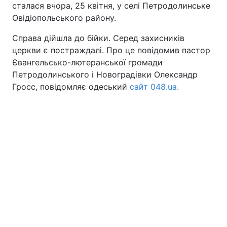
сталася вчора, 25 квітня, у селі Петродолинське
Овідіопольського району.
Справа дійшла до бійки. Серед захисників
Головна
Війна
церкви є постраждалі. Про це повідомив пастор
Євангельсько-лютеранської громади
Україна
Політика
Петродолинського і Новоградівки Олександр
Гросс, повідомляє одеський
сайт 048.ua.
Економіка
Світ
Спорт
Наука
Техно і зв'язок
Лайт
Зброя
Інциденти
Здоров'я
Туризм
Цікавинки
Погода
Екологія
Регіони