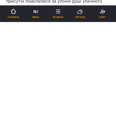
присутні помолилися за упокій душі убієнного
воїна Вадима.
RU
МОВА
ГОЛОВНА
РОЗДІЛИ
ПОГОДА
ЛАЙТ
ПІДТРИМАЙТЕ НАС