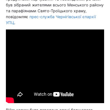
був зібраний жителями всього Менського району
та парафіянами Свято-Троїцького храму,
повідомляє
прес-служба Чернігівської єпархії
УПЦ
.