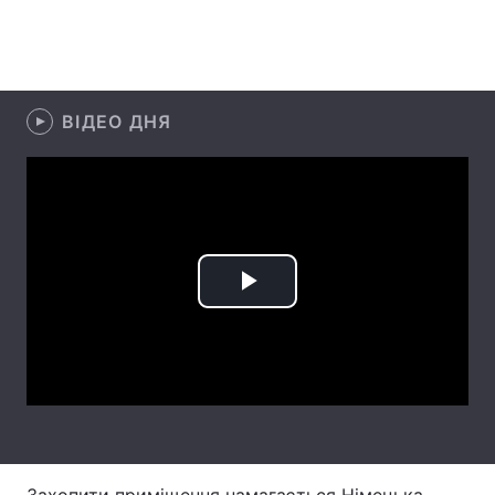
Лонгріди
Відео з Youtube
Статті
ВІДЕО ДНЯ
Інтерв'ю
Думки
Архів
Вакансії
Контакти
Play
Послуги
Video