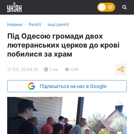
›
›
Новини
Релігії
Інші релігії
Під Одесою громади двох
лютеранських церков до крові
побилися за храм
21:53, 26.04.18
1 хв.
544
Підпишіться на нас в Google