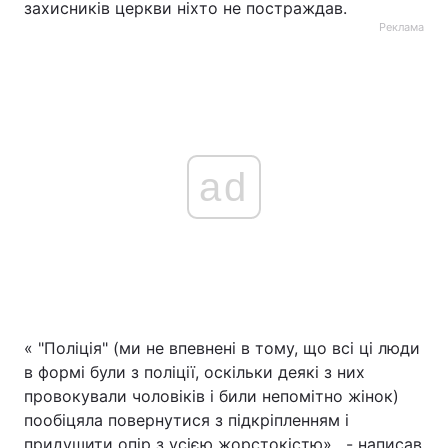
захисників церкви ніхто не постраждав.
Реклама
ad
« "Поліція" (ми не впевнені в тому, що всі ці люди
в формі були з поліції, оскільки деякі з них
провокували чоловіків і били непомітно жінок)
пообіцяла повернутися з підкріпленням і
придушити опір з усією жорстокістю» , - написав