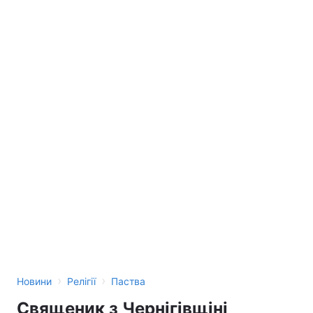
›
›
Новини
Релігії
Паства
Священик з Чернігівщіні