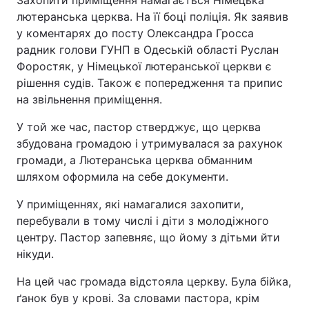
Захопити приміщення намагається Німецька
лютеранська церква. На її боці поліція. Як заявив
Тема оформлення
у коментарях до посту Олександра Гросса
радник голови ГУНП в Одеській області Руслан
Форостяк, у Німецької лютеранської церкви є
рішення судів. Також є попередження та припис
на звільнення приміщення.
У той же час, пастор стверджує, що церква
збудована громадою і утримувалася за рахунок
громади, а Лютеранська церква обманним
шляхом оформила на себе документи.
У приміщеннях, які намагалися захопити,
перебували в тому числі і діти з молодіжного
центру. Пастор запевняє, що йому з дітьми йти
нікуди.
На цей час громада відстояла церкву. Була бійка,
ґанок був у крові. За словами пастора, крім