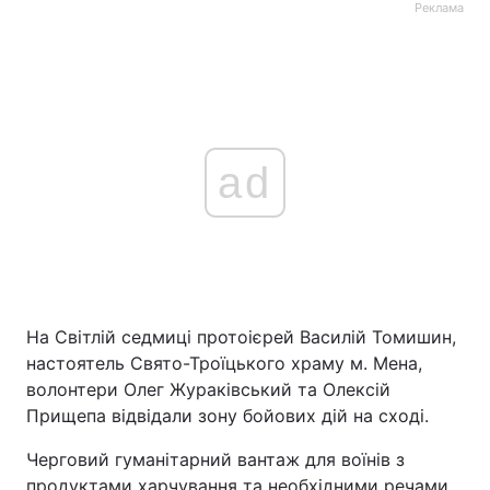
Реклама
ad
На Світлій седмиці протоієрей Василій Томишин,
настоятель Свято-Троїцького храму м. Мена,
волонтери Олег Жураківський та Олексій
Прищепа відвідали зону бойових дій на сході.
Черговий гуманітарний вантаж для воїнів з
продуктами харчування та необхідними речами