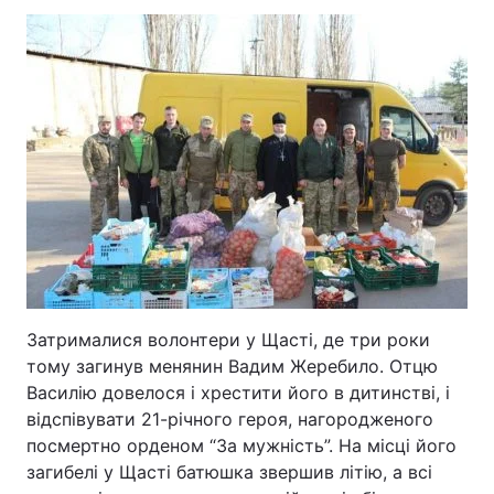
Затрималися волонтери у Щасті, де три роки
тому загинув менянин Вадим Жеребило. Отцю
Василію довелося і хрестити його в дитинстві, і
відспівувати 21-річного героя, нагородженого
посмертно орденом “За мужність”. На місці його
загибелі у Щасті батюшка звершив літію, а всі