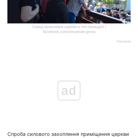
Серед захисників церкви є постраждалі /
facebook.com/alexander.gross
Реклама
ad
Спроба силового захоплення приміщення церкви