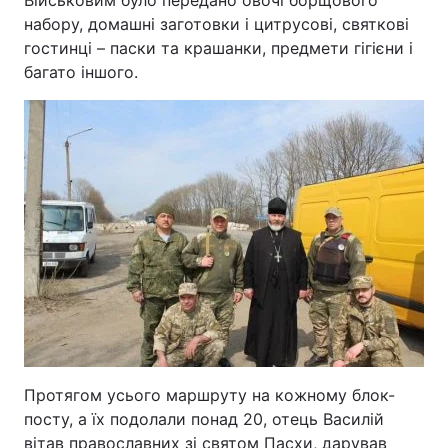
Військовим було передано овочі борщового
набору, домашні заготовки і цитрусові, святкові
гостинці – паски та крашанки, предмети гігієни і
багато іншого.
Протягом усього маршруту на кожному блок-
посту, а їх подолали понад 20, отець Василій
вітав православних зі святом Пасхи, дарував