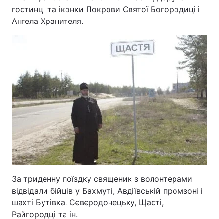
гостинці та іконки Покрови Святої Богородиці і
Ангела Хранителя.
За триденну поїздку священик з волонтерами
відвідали бійців у Бахмуті, Авдіївській промзоні і
шахті Бутівка, Сєвєродонецьку, Щасті,
Райгородці та ін.