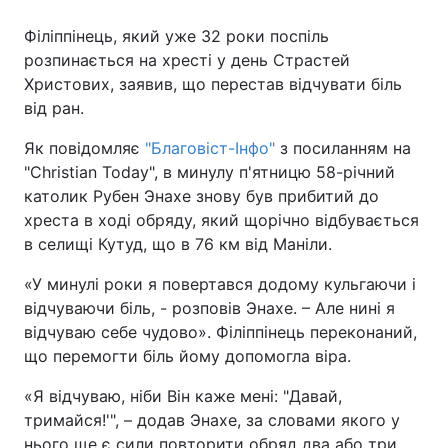
Філіппінець, який уже 32 роки поспіль
розпинається на хресті у день Страстей
Христових, заявив, що перестав відчувати біль
від ран.
Як повідомляє
"Благовіст-Інфо"
з посиланням на
"Christian Today", в минулу п'ятницю 58-річний
католик Рубен Энахе знову був прибитий до
хреста в ході обряду, який щорічно відбувається
в селищі Кутуд, що в 76 км від Маніли.
«У минулі роки я повертався додому кульгаючи і
відчуваючи біль, - розповів Энахе. – Але нині я
відчуваю себе чудово». Філіппінець переконаний,
що перемогти біль йому допомогла віра.
«Я відчуваю, ніби Він каже мені: "Давай,
тримайся!'", – додав Энахе, за словами якого у
нього ще є сили повторити обряд два або три