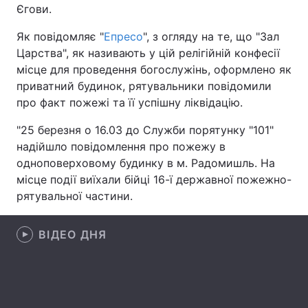
Єгови.
Як повідомляє "
Епресо
", з огляду на те, що "Зал
Царства", як називають у цій релігійній конфесії
Головна
Війна
місце для проведення богослужінь, оформлено як
приватний будинок, рятувальники повідомили
Україна
Політика
про факт пожежі та її успішну ліквідацію.
Економіка
Світ
"25 березня о 16.03 до Служби порятунку "101"
надійшло повідомлення про пожежу в
Спорт
Наука
одноповерховому будинку в м. Радомишль. На
місце події виїхали бійці 16-ї державної пожежно-
Техно і зв'язок
Лайт
рятувальної частини.
Зброя
Інциденти
ВІДЕО ДНЯ
Здоров'я
Туризм
Цікавинки
Погода
Екологія
Регіони