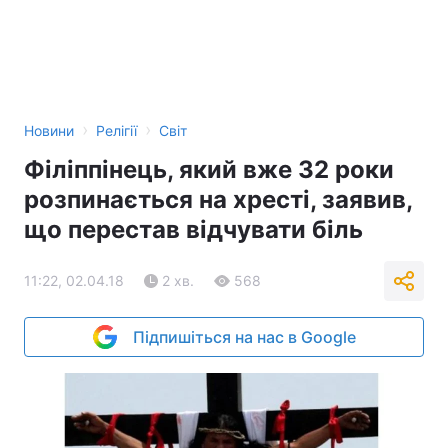
›
›
Новини
Релігії
Світ
Філіппінець, який вже 32 роки
розпинається на хресті, заявив,
що перестав відчувати біль
11:22, 02.04.18
2 хв.
568
Підпишіться на нас в Google