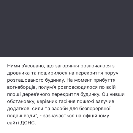
Лонгріди
Відео з Youtube
Статті
Інтерв'ю
Думки
Архів
Вакансії
Ними з’ясовано, що загоряння розпочалося з
Контакти
дровника та поширилося на перекриття поруч
розташованого будинку. На момент прибуття
Послуги
вогнеборців, полум’я розповсюдилося по всій
площі дерев’яного перекриття будинку. Оцінивши
обстановку, керівник гасіння пожежі залучив
додаткові сили та засоби для безперервної
подачі води", - зазначається на офіційному
сайті ДСНС.