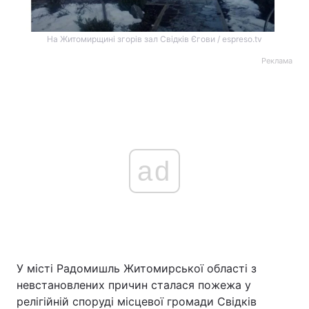
На Житомирщині згорів зал Свідків Єгови / espreso.tv
Реклама
ad
У місті Радомишль Житомирської області з
невстановлених причин сталася пожежа у
релігійній споруді місцевої громади Свідків