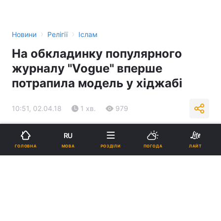
›
›
Новини
Релігії
Іслам
На обкладинку популярного
журналу "Vogue" вперше
потрапила модель у хіджабі
10:51, 02.04.18
1 хв.
979
Підпишіться на нас в Google
RU
МОВА
ГОЛОВНА
РОЗДІЛИ
ПОГОДА
ЛАЙТ