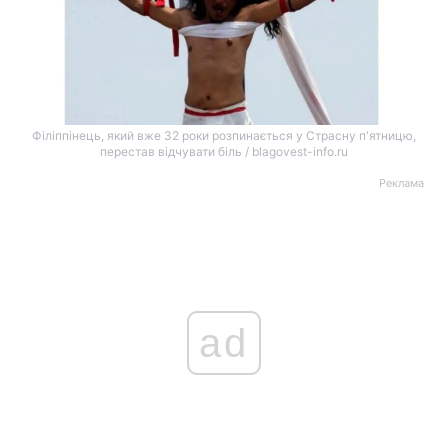
Філіппінець, який вже 32 роки розпинається у Страсну п'ятницю,
перестав відчувати біль / blagovest-info.ru
Реклама
ad