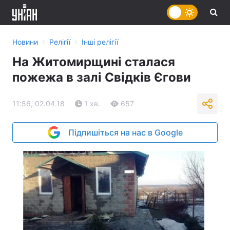
›
›
Новини
Релігії
Інші релігії
На Житомирщині сталася
пожежа в залі Свідків Єгови
11:56, 02.04.18
1 хв.
657
Підпишіться на нас в Google