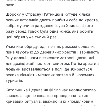
рази.
Щороку у Страсну П'ятницю в Кутуде кілька
ревних католиків дають прибити себе до хреста,
зображуючи страждання Іісуса Христа. Цього
разу серед трьох була одна жінка, яка робить
цей обряд уже сьомий раз.
Учасники обряду, одягнені як римські солдати,
прив'язують їх до дерев'яних хрестів і забивають
їм у долоні і ноги п'ятисантиметрові цвяхи, які
для дезінфекції протерті спиртом. Потім хрести з
людьми виставляються в полі, де збирається
велика кількість місцевих жителів й іноземних
туристів.
Католицька Церква на Філіппінах неодноразово
заявляла, що не схвалює проведення таких
кривавих ритуалів, вважаючи їх «помилковим