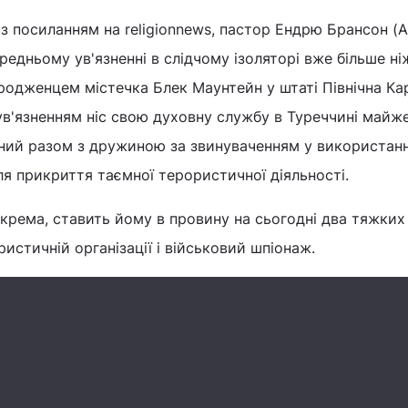
з посиланням на religionnews, пастор Ендрю Брансон (
редньому ув'язненні в слідчому ізоляторі вже більше ні
родженцем містечка Блек Маунтейн у штаті Північна Ка
в'язненням ніс свою духовну службу в Туреччині майж
аний разом з дружиною за звинуваченням у використанн
я прикриття таємної терористичної діяльності.
крема, ставить йому в провину на сьогодні два тяжких
истичній організації і військовий шпіонаж.