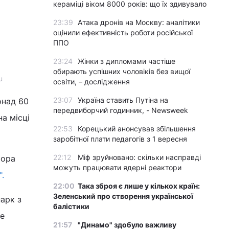
кераміці віком 8000 років: що їх здивувало
23:39
Атака дронів на Москву: аналітики
оцінили ефективність роботи російської
ППО
23:24
Жінки з дипломами частіше
обирають успішних чоловіків без вищої
u
освіти, – дослідження
23:07
Україна ставить Путіна на
онад 60
передвиборчий годинник, - Newsweek
а місці
22:53
Корецький анонсував збільшення
заробітної плати педагогів з 1 вересня
22:12
Міф зруйновано: скільки насправді
тора
можуть працювати ядерні реактори
".
22:00
Така зброя є лише у кількох країн:
Зеленський про створення української
арк з
балістики
же
21:57
"Динамо" здобуло важливу