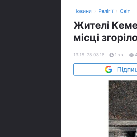
›
›
Новини
Релігії
Світ
Жителі Кеме
місці згорі
13:18, 28.03.18
1 хв.
Підпиш