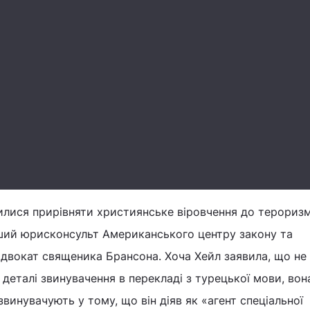
лися прирівняти християнське віровчення до тероризм
рший юрисконсульт Американського центру закону та
адвокат священика Брансона. Хоча Хейл заявила, що не
деталі звинувачення в перекладі з турецької мови, вон
винувачують у тому, що він діяв як «агент спеціальної