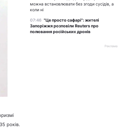
можна встановлювати без згоди сусідів, а
коли ні
07:46
"Це просто сафарі": жителі
Запоріжжя розповіли Reuters про
полювання російських дронів
Реклама
оризмі
5 років.