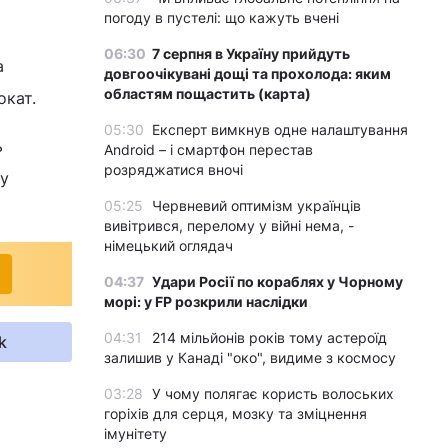
погоду в пустелі: що кажуть вчені
06:30
7 серпня в Україну прийдуть
а
довгоочікувані дощі та прохолода: яким
областям пощастить (карта)
окат.
05:30
Експерт вимкнув одне налаштування
ь
Android – і смартфон перестав
розряджатися вночі
му
05:25
Червневий оптимізм українців
вивітрився, перелому у війні нема, -
німецький оглядач
04:37
Удари Росії по кораблях у Чорному
морі: у FP розкрили наслідки
04:31
214 мільйонів років тому астероїд
k
залишив у Канаді "око", видиме з космосу
03:28
У чому полягає користь волоських
горіхів для серця, мозку та зміцнення
імунітету