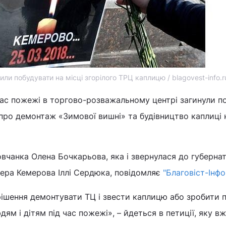
ли побудувати на місці згорілого ТРЦ каплицю / blagovest-info.r
час пожежі в торгово-розважальному центрі загинули п
 про демонтаж «Зимової вишні» та будівництво каплиці н
вчанка Олена Бочкарьова, яка і звернулася до губерна
мера Кемерова Іллі Сердюка, повідомляє
"Благовіст-Інфо
ішення демонтувати ТЦ і звести каплицю або зробити п
м і дітям під час пожежі», – йдеться в петиції, яку в