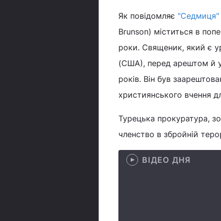
Як повідомляє
"Седмиця"
Brunson) міститься в попе
роки. Священик, який є у
(США), перед арештом й у
років. Він був заарештов
християнського вчення дл
Турецька прокуратура, зо
членство в збройній терор
ВІДЕО ДНЯ