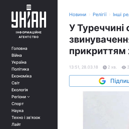
›
›
Новини
Релігії
Інші рел
У Туреччині
ІНФОРМАЦІЙНЕ
звинуваченн
АГЕНТСТВО
прикриттям 
Головна
Війна
Україна
13:51, 28.03.18
2 хв.
Політика
Економіка
Підпиш
Світ
Екологія
Регіони
Спорт
Наука
Техно і зв'язок
Лайт