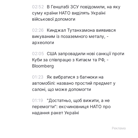
02:52
В Генштабі ЗСУ повідомили, на яку
суму країни НАТО виділять Україні
військової допомоги
02:26
Кинджал Тутанхамона виявився
викуваним із позаземного металу, -
археологи
02:05
США запровадили нові санкції проти
Куби за співпрацю з Китаєм та РФ, -
Bloomberg
01:23
Як вибратися з багнюки на
автомобілі: названо простий предмет у
салоні, що може допомогти
01:19
"Достатньо, щоб вижити, а не
перемогти": ексчиновниця НАТО про
надання ракет Україні
Реклама