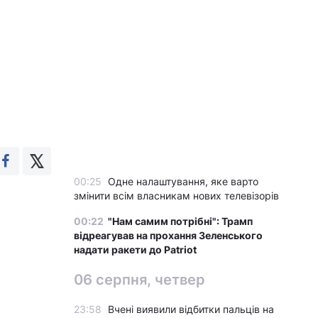
00:25
Одне налаштування, яке варто
змінити всім власникам нових телевізорів
00:22
"Нам самим потрібні": Трамп
відреагував на прохання Зеленського
надати ракети до Patriot
06 серпня, четвер
23:58
Вчені виявили відбитки пальців на