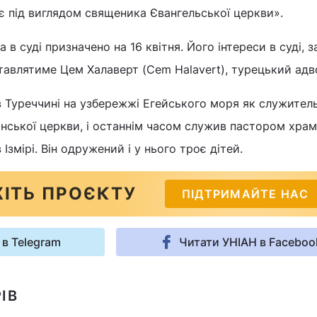
діє під виглядом священика Євангельської церкви».
в суді призначено на 16 квітня. Його інтереси в суді, з
тавлятиме Цем Халаверт (Cem Halavert), турецький адв
в Туреччині на узбережжі Егейського моря як служител
анської церкви, і останнім часом служив пастором хра
Ізмірі. Він одружений і у нього троє дітей.
ІТЬ ПРОЄКТУ
ПІДТРИМАЙТЕ НАС
 в Telegram
Читати УНІАН в Faceboo
ІВ