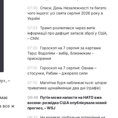
07:30
Спаси, День Незалежності та багато
чого іншого: усі свята серпня 2026 року в
Україні
07:23
Трамп розлютився через витік
інформації про дефіцит запасів зброї у США,
– CNN
07:20
Гороскоп на 7 серпня за картами
Таро: Водоліям - вибір, Близнюкам -
прискорення
07:10
Гороскоп на 7 серпня: Овнам –
стосунки, Рибам – джерело сили
у», –
07:10
Магнітна буря наближається: шторм
триватиме щонайменше два дні (графік)
 має
06:46
Путін може напасти на НАТО вже
восени: розвідка США опублікувала новий
а все ж
прогноз, – WSJ
06:37
Чи впливає глобальне потепління на