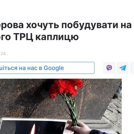
рова хочуть побудувати на
лого ТРЦ каплицю
424
іться на нас в Google