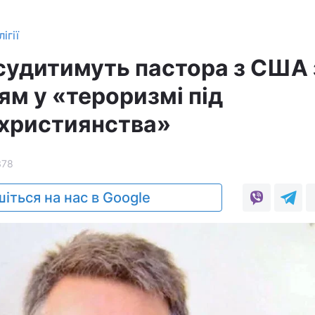
ігії
 судитимуть пастора з США 
ям у «тероризмі під
християнства»
378
іться на нас в Google