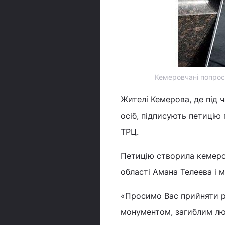
Кемеровчані попроси
Жителі Кемерова, де під 
осіб, підписують петицію
ТРЦ.
Петицію створила кемеро
області Амана Телеева і 
«Просимо Вас прийняти р
монументом, загиблим людя