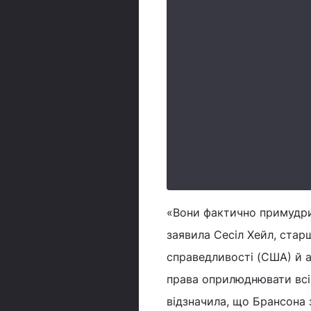
«Вони фактично примудри
заявила Сесіл Хейл, ста
справедливості (США) й 
права оприлюднювати всі 
відзначила, що Брансона з