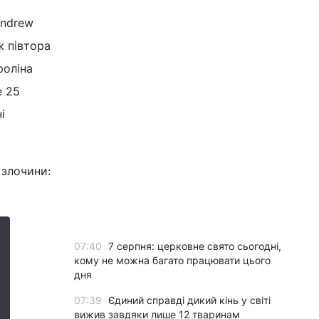
Andrew
ж півтора
роліна
е 25
і
 злочини:
07:40
7 серпня: церковне свято сьогодні,
кому не можна багато працювати цього
дня
07:39
Єдиний справді дикий кінь у світі
вижив завдяки лише 12 тваринам