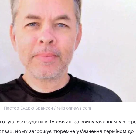
Пастор Ендрю Брансон / religionnews.com
готуються судити в Туреччині за звинуваченням у «тер
тва», йому загрожує тюремне ув'язнення терміном до 3