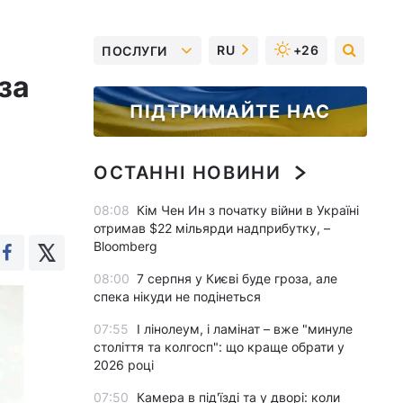
RU
+26
ПОСЛУГИ
за
ПІДТРИМАЙТЕ НАС
ОСТАННІ НОВИНИ
08:08
Кім Чен Ин з початку війни в Україні
отримав $22 мільярди надприбутку, –
Bloomberg
08:00
7 серпня у Києві буде гроза, але
спека нікуди не подінеться
07:55
І лінолеум, і ламінат – вже "минуле
століття та колгосп": що краще обрати у
2026 році
07:50
Камера в під'їзді та у дворі: коли