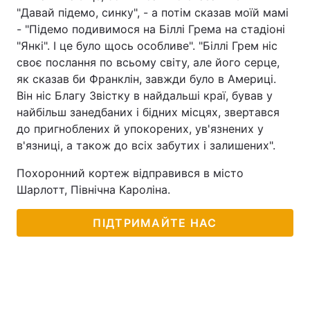
"Давай підемо, синку", - а потім сказав моїй мамі
- "Підемо подивимося на Біллі Грема на стадіоні
"Янкі". І це було щось особливе". "Біллі Грем ніс
своє послання по всьому світу, але його серце,
як сказав би Франклін, завжди було в Америці.
Він ніс Благу Звістку в найдальші краї, бував у
найбільш занедбаних і бідних місцях, звертався
до пригноблених й упокорених, ув'язнених у
в'язниці, а також до всіх забутих і залишених".
Похоронний кортеж відправився в місто
Шарлотт, Північна Кароліна.
ПІДТРИМАЙТЕ НАС