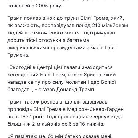
почестей з 2005 року.
Трамп поклав вінок до труни Біллі Грема, який,
як вважають, проповідував понад 210 мільйонам
людей протягом свого життя і підтримував
досить тісні стосунки з багатьма
американськими президентами з часів Гаррі
Трумена.
"Сьогодні в центрі цієї палати знаходиться
легендарний Біллі Грем, посол Христа, який
нагадав світу про силу молитви і дар Божої
благодаті", - сказав Дональд Трамп.
Трамп також розповів, що він відвідував
проповідь Біллі Грема в Медісон-Сквер-Гарден
ще в 1957 році. Тоді проповідник звернувся до
більш ніж 2 мільйонів осіб за 16 тижнів.
«Я пам'ятаю це, бо мій батько сказав мені: