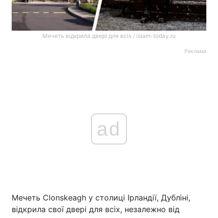
Мечеть відкрила двері для всіх / islam-today.ru
Реклама
ad
Мечеть Clonskeagh у столиці Ірландії, Дубліні,
відкрила свої двері для всіх, незалежно від