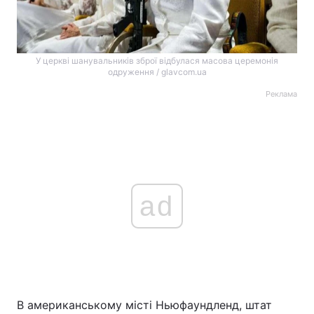
У церкві шанувальників зброї відбулася масова церемонія
одруження / glavcom.ua
Реклама
ad
В американському місті Ньюфаундленд, штат