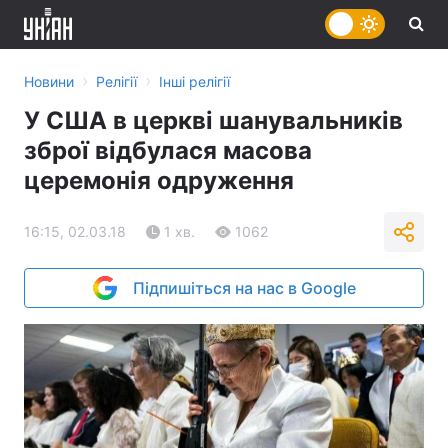
›
›
Новини
Релігії
Інші релігії
У США в церкві шанувальників
зброї відбулася масова
церемонія одруження
16:15, 02.03.18
1 хв.
1062
Підпишіться на нас в Google