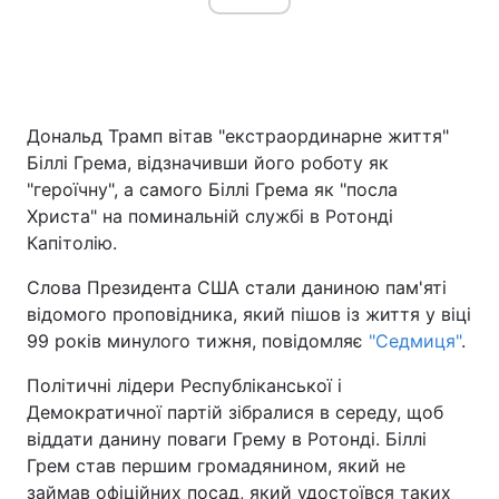
Дональд Трамп вітав "екстраординарне життя"
Біллі Грема, відзначивши його роботу як
"героїчну", а самого Біллі Грема як "посла
Христа" на поминальній службі в Ротонді
Капітолію.
Слова Президента США стали даниною пам'яті
відомого проповідника, який пішов із життя у віці
99 років минулого тижня, повідомляє
"Седмиця"
.
Політичні лідери Республіканської і
Демократичної партій зібралися в середу, щоб
віддати данину поваги Грему в Ротонді. Біллі
Грем став першим громадянином, який не
займав офіційних посад, який удостоївся таких