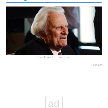
Біллі Грем / foxnews.com
Реклама
ad