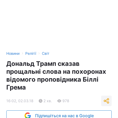
›
›
Новини
Релігії
Світ
Дональд Трамп сказав
прощальні слова на похоронах
відомого проповідника Біллі
Грема
16:02, 02.03.18
2 хв.
978
Підпишіться на нас в Google