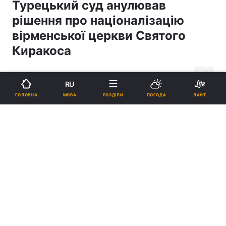
Турецький суд анулював
рішення про націоналізацію
вірменської церкви Святого
Киракоса
15:20, 02.03.18
1 хв.
345
RU
МОВА
ГОЛОВНА
РОЗДІЛИ
ПОГОДА
ЛАЙТ
Підпишіться на нас в Google