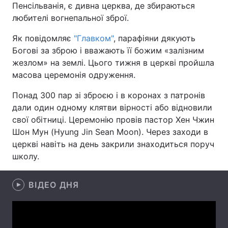
Пенсільванія, є дивна церква, де збираються
любителі вогнепальної зброї.
Як повідомляє
"Главком"
, парафіяни дякують
Головна
Війна
Богові за зброю і вважають її божим «залізним
жезлом» на землі. Цього тижня в церкві пройшла
Україна
Політика
масова церемонія одруження.
Економіка
Світ
Понад 300 пар зі зброєю і в коронах з патронів
дали один одному клятви вірності або відновили
Спорт
Наука
свої обітниці. Церемонію провів пастор Хен Чжин
Шон Мун (Hyung Jin Sean Moon). Через заходи в
Техно і зв'язок
Лайт
церкві навіть на день закрили знаходиться поруч
школу.
Зброя
Інциденти
Здоров'я
Туризм
ВІДЕО ДНЯ
Цікавинки
Погода
Екологія
Регіони