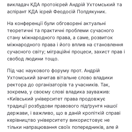
викладач КДА протоієрей Андрій Ухтомський та
аспірант КДА ієрей Феодосій Попдякуник.
На конференції були обговорені актуальні
теоретичні та практичні проблеми сучасного
стану міжнародного права, а саме, розвиток
міжнародного права і його вплив на становлення
сучасного світу; міграційні процеси, захист прав і
свобод людини тощо.
Під час наукового форуму прот. Андрій
Ухтомський зачитав вітальне слово владики
ректора до організаторів та учасників. Так,
зокрема, у своєму слові владика зауважив:
«Київський університет права продовжує
традиції розбудови правового підґрунтя нашої
держави, і важливо, що в даній кропіткій справі
керівництво університету використовує не
тільки напрацювання своїх попередників, але й