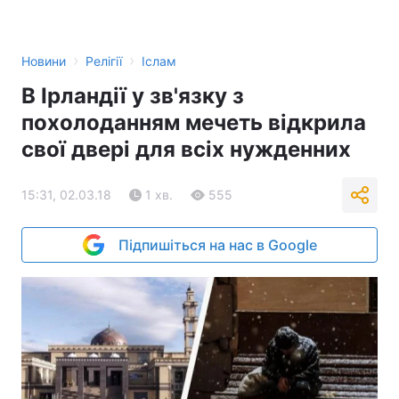
›
›
Новини
Релігії
Іслам
В Ірландії у зв'язку з
похолоданням мечеть відкрила
свої двері для всіх нужденних
15:31, 02.03.18
1 хв.
555
Підпишіться на нас в Google