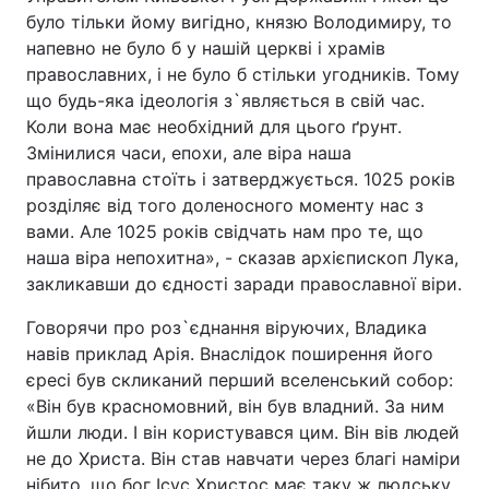
було тільки йому вигідно, князю Володимиру, то
напевно не було б у нашій церкві і храмів
православних, і не було б стільки угодників. Тому
що будь-яка ідеологія з`являється в свій час.
Коли вона має необхідний для цього ґрунт.
Змінилися часи, епохи, але віра наша
православна стоїть і затверджується. 1025 років
розділяє від того доленосного моменту нас з
вами. Але 1025 років свідчать нам про те, що
наша віра непохитна», - сказав архієпископ Лука,
закликавши до єдності заради православної віри.
Говорячи про роз`єднання віруючих, Владика
навів приклад Арія. Внаслідок поширення його
єресі був скликаний перший вселенський собор:
«Він був красномовний, він був владний. За ним
йшли люди. І він користувався цим. Він вів людей
не до Христа. Він став навчати через благі наміри
нібито, що бог Ісус Христос має таку ж людську