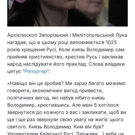
Архієпископ Запорізький і Мелітопольський Лука
нагадав, що в цьому році виповнюється 1025
років хрещення Русі. Коли князь Володимир сам
прийняв християнство, хрестив Русь і закликав
народ наслідувати його приклад. Слова владики
цитує "
Репортер
":
«Навіщо він це зробив? Ми зараз багато можемо
говорити, економічних вигод привести,
політичних вигод, які набув нібито князь
Володимир, хрестившись. Але мені б хотілося
звернутися до кожного з вас і закликати, щоб ви
ще і ще раз звернули свою увагу на житіє цього
святого. Князь Володимир. Ким він був?
Управителем Київської Русі. Держави... І якби це