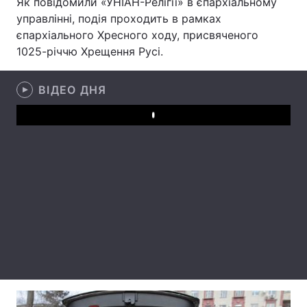
Як повідомили «УНІАН-Релігії» в єпархіальному
управлінні, подія проходить в рамках
Лонгріди
єпархіального Хресного ходу, присвяченого
1025-річчю Хрещення Русі.
Відео з Youtube
Статті
ВІДЕО ДНЯ
Інтерв'ю
Думки
Play
Архів
Вакансії
Контакти
Послуги