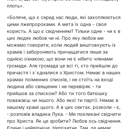
плоть».
«Боляче, що є серед нас люди, які захоплюються
цими лжепророками. А мета їх одна - своя
користь. А що є свідченням? Тільки одне - чи є в
цих людях любов чи ні. Про яку любов ми
можемо говорити, коли людей виштовхують із
храмів і забороняють причащатися лише за
однією ознакою, що вони не є нібито членами
громади. Але громада це всі ті, хто прийшли до
причастя і з`єдналися з Христом. Немає в наших
храмах поіменних списків, і не стоїть на вході
людина або священик і не перевіряє - ти
прийшов за списком? Або ти того батюшку
поважаєш чи іншого. Або якої ти партії. Немає в
нашому храмі цього. А в цих сектах, розколи - є,
- розповів владика Лука. - Ми покликані свідчити
про Христа. Як це зробити? Любов ось свідчення.
Єдине і найвірніше. Непохитне. Там, де немає