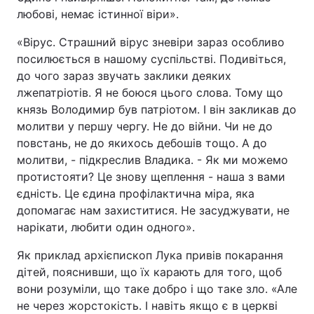
любові, немає істинної віри».
«Вірус. Страшний вірус зневіри зараз особливо
посилюється в нашому суспільстві. Подивіться,
до чого зараз звучать заклики деяких
лжепатріотів. Я не боюся цього слова. Тому що
князь Володимир був патріотом. І він закликав до
молитви у першу чергу. Не до війни. Чи не до
повстань, не до якихось дебошів тощо. А до
молитви, - підкреслив Владика. - Як ми можемо
протистояти? Це знову щеплення - наша з вами
єдність. Це єдина профілактична міра, яка
допомагає нам захиститися. Не засуджувати, не
нарікати, любити один одного».
Як приклад архієпископ Лука привів покарання
дітей, пояснивши, що їх карають для того, щоб
вони розуміли, що таке добро і що таке зло. «Але
не через жорстокість. І навіть якщо є в церкві