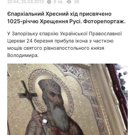
22:44, 25.03.2013
6 хв.
36
Єпархіальний Хресний хід присвячено
1025-річчю Хрещення Русі. Фоторепортаж.
У Запорізьку єпархію Української Православної
Церкви 24 березня прибула ікона з часткою
мощів святого рівноапостольного князя
Володимира.