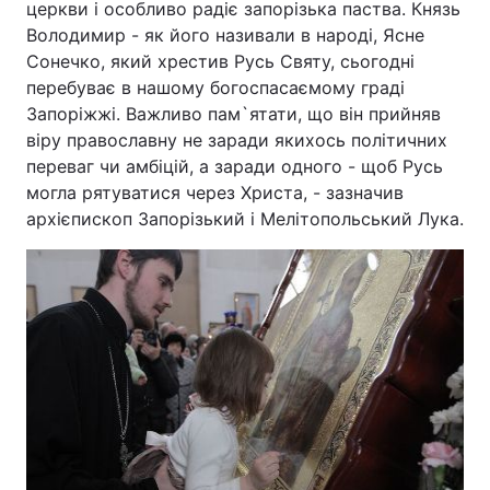
церкви і особливо радіє запорізька паства. Князь
Володимир - як його називали в народі, Ясне
Сонечко, який хрестив Русь Святу, сьогодні
перебуває в нашому богоспасаємому граді
Запоріжжі. Важливо пам`ятати, що він прийняв
віру православну не заради якихось політичних
переваг чи амбіцій, а заради одного - щоб Русь
могла рятуватися через Христа, - зазначив
архієпископ Запорізький і Мелітопольський Лука.