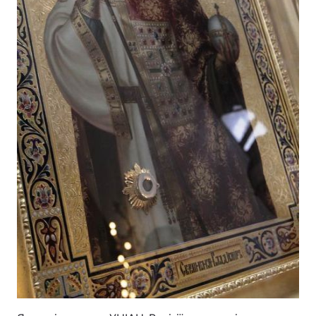
Головна
Війна
Україна
Політика
Економіка
Світ
Спорт
Наука
Техно і зв'язок
Лайт
Зброя
Інциденти
Здоров'я
Туризм
Цікавинки
Погода
Екологія
Регіони