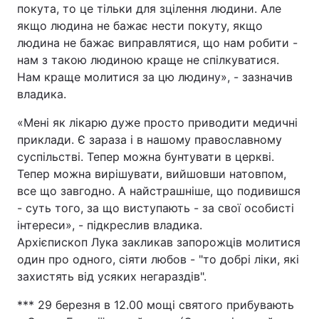
покута, то це тільки для зцілення людини. Але
якщо людина не бажає нести покуту, якщо
людина не бажає виправлятися, що нам робити -
нам з такою людиною краще не спілкуватися.
Нам краще молитися за цю людину», - зазначив
владика.
«Мені як лікарю дуже просто приводити медичні
приклади. Є зараза і в нашому православному
суспільстві. Тепер можна бунтувати в церкві.
Тепер можна вирішувати, вийшовши натовпом,
все що завгодно. А найстрашніше, що подивишся
- суть того, за що виступають - за свої особисті
інтереси», - підкреслив владика.
Архієпископ Лука закликав запорожців молитися
один про одного, сіяти любов - "то добрі ліки, які
захистять від усяких негараздів".
*** 29 березня в 12.00 мощі святого прибувають