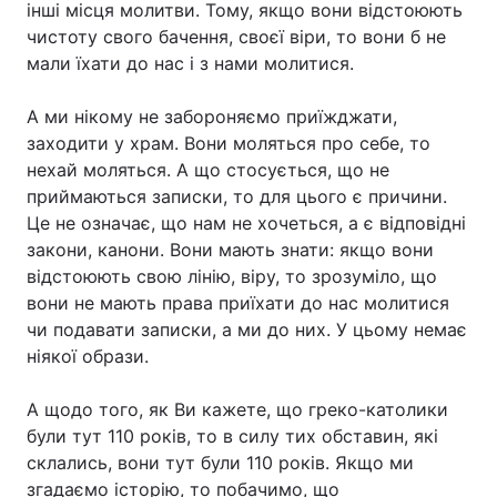
інші місця молитви. Тому, якщо вони відстоюють
чистоту свого бачення, своєї віри, то вони б не
Тема оформлення
мали їхати до нас і з нами молитися.
А ми нікому не забороняємо приїжджати,
заходити у храм. Вони моляться про себе, то
нехай моляться. А що стосується, що не
приймаються записки, то для цього є причини.
Це не означає, що нам не хочеться, а є відповідні
закони, канони. Вони мають знати: якщо вони
відстоюють свою лінію, віру, то зрозуміло, що
вони не мають права приїхати до нас молитися
чи подавати записки, а ми до них. У цьому немає
ніякої образи.
А щодо того, як Ви кажете, що греко-католики
були тут 110 років, то в силу тих обставин, які
склались, вони тут були 110 років. Якщо ми
згадаємо історію, то побачимо, що