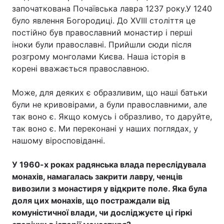
започаткована Почаївська лавра 1237 року.У 1240
було явлення Богородиці. До XVIII століття це
постійно був православний монастир і перші
іноки були православні. Прийшли сюди після
розгрому монголами Києва. Наша історія в
корені вважається православною.
Може, для деяких є образливим, що наші батьки
були не кривовірами, а були православними, але
так воно є. Якщо комусь і образливо, то даруйте,
так воно є. Ми переконані у наших поглядах, у
нашому віросповіданні.
У 1960-х роках радянська влада переслідувала
монахів, намагалась закрити лавру, ченців
вивозили з монастиря у відкрите поле. Яка була
доля цих монахів, що постраждали від
комуністичної влади, чи досліджуєте ці гіркі