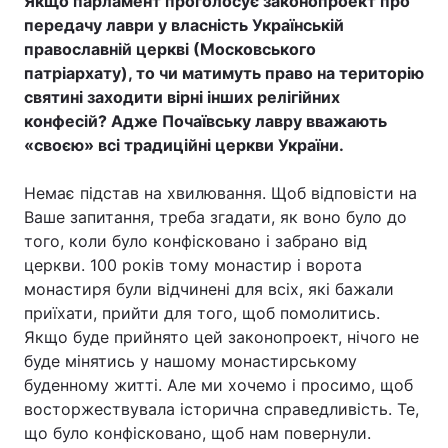
Якщо парламент проголосує законопроект про
передачу лаври у власність Українській
православній церкві (Московського
патріархату), то чи матимуть право на територію
Головна
Війна
святині заходити вірні інших релігійних
конфесій? Адже Почаївську лавру вважають
Україна
Політика
«своєю» всі традиційні церкви України.
Економіка
Світ
Немає підстав на хвилювання. Щоб відповісти на
Ваше запитання, треба згадати, як воно було до
Спорт
Наука
того, коли було конфісковано і забрано від
Техно і зв'язок
Лайт
церкви. 100 років тому монастир і ворота
монастиря були відчинені для всіх, які бажали
Зброя
Інциденти
приїхати, прийти для того, щоб помолитись.
Якщо буде прийнято цей законопроект, нічого не
Здоров'я
Туризм
буде мінятись у нашому монастирському
буденному житті. Але ми хочемо і просимо, щоб
Цікавинки
Погода
восторжествувала історична справедливість. Те,
що було конфісковано, щоб нам повернули.
Екологія
Регіони