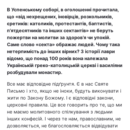
В Успенському соборі, в оголошенні прочитала,
Лонгріди
що «від нехрещених, іновірців, розкольників,
єретиків: католиків, протестантів, баптистів,
Відео з Youtube
Статті
п’ятдесятників та інших сектантів» не беруть
пожертви на молитви за здоров’я чи упокій.
Інтерв'ю
Думки
Саме слово «секта» ображає людей. Чому така
нетерпимість до інших вірних? З історії лаври
Архів
Вакансії
відомо, що понад 100 років вона належала
Українській греко-католицькій церкві і василіяни
Контакти
розбудували монастир.
Послуги
Все має відповідне підґрунтя. Є в нас Святе
Письмо і хто, якщо не іноки, будуть виконувати і
жити по Закону Божому. І є відповідні закони,
церковні правила. Це все говорить про те, що ми
не маємо молитовного спілкування з людьми
інших конфесій. І через те нам, православним, не
дозволяється, не благословляється відвідувати