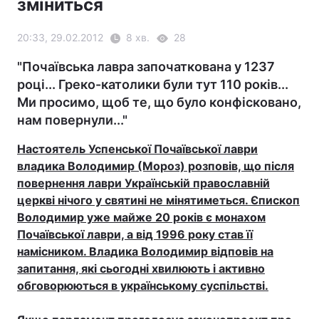
зміниться
20:33, 29.02.2012
8 хв.
28
"Почаївська лавра започаткована у 1237
році... Греко-католики були тут 110 років...
Ми просимо, щоб те, що було конфісковано,
нам повернули..."
Настоятель Успенської Почаївської лаври
владика Володимир (Мороз) розповів, що після
повернення лаври Українській православній
церкві нічого у святині не мінятиметься. Єпископ
Володимир уже майже 20 років є монахом
Почаївської лаври, а від 1996 року став її
намісником. Владика Володимир відповів на
запитання, які сьогодні хвилюють і активно
обговорюються в українському суспільстві.