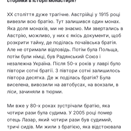
сторінки в історії монастиря?
ХХ століття дуже трагічне. Австрійці у 1915 році
вивезли всю братію. Тут залишився один монах.
Яка доля монахів, ми не знаємо. Ми звертались в
Австрію, можливо, у них є якісь документи, щоб
розкрити тайну, де поділась почаївська братія.
Але не отримали відповідь. Потім була Польща,
потім були німці, був Радянський Союз і
незалежна Україна. Після 50-х років у лаврі було
півтори сотні братії. З півтори сотні залишилось
півтора десятка. Де ж поділась братія? Була
виселена, вивозили на автобусах, на вокзали, в
ліси, зачиняли в тюрми.
Ми вже у 80-х роках зустрічали братію, яка
чотири рази була судима. У 2005 році помер
отець Лазар, який чотири рази був судимий,
тричі сидів. Ми жили з братією, яка відстоювала