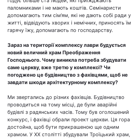
годує більше ста людей, які приїжджають
паломниками і не мають коштів. Семінаристи
допомагають тим сім’ям, які не дають собі ради у
житті, відвідують хворих і немічних, приносять їм
гарячу їжу, допомагають по господарству.
Зараз на території комплексу лаври будується
новий величний храм Преображення
Господнього. Чому виникла потреба збудувати
саме церкву, вже третю у комплексі? Чи
погоджено це будівництво з фахівцями, щоб не
завдати шкоди архітектурному комплексу?
Ми звертались до різних фахівців. Будівництво
проводиться на тому місці, де були аварійні
будівлі з радянських часів. Тому був оголошений
конкурс, і фахівці обрали проект церкви. Ця гора
достойна, щоб бути прикрашеною ще одним
храмом. У ХХ столітті збудували Троїцький храм,