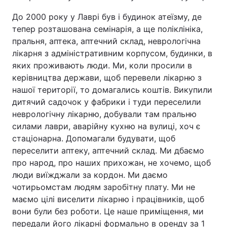
До 2000 року у Лаврі був і будинок атеїзму, де
тепер розташована семінарія, а ще поліклініка,
пральня, аптека, аптечний склад, неврологічна
лікарня з адміністративним корпусом, будинки, в
яких проживають люди. Ми, коли просили в
керівництва держави, щоб перевели лікарню з
нашої території, то домагались коштів. Викупили
дитячий садочок у фабрики і туди переселили
неврологічну лікарню, добували там пральню
силами лаври, аварійну кухню на вулиці, хоч є
стаціонарна. Допомагали будувати, щоб
переселити аптеку, аптечний склад. Ми дбаємо
про народ, про наших прихожан, не хочемо, щоб
люди виїжджали за кордон. Ми даємо
чотирьомстам людям заробітну плату. Ми не
маємо цілі виселити лікарню і працівників, щоб
вони були без роботи. Це наше приміщення, ми
передали його лікарні формально в оренду за 1