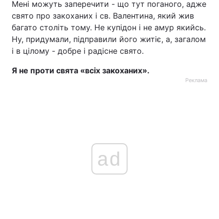
Мені можуть заперечити - що тут поганого, адже
свято про закоханих і св. Валентина, який жив
Тема оформлення
багато століть тому. Не купідон і не амур якийсь.
Ну, придумали, підправили його житіє, а, загалом
і в цілому - добре і радісне свято.
Я не проти свята «всіх закоханих».
Реклама
ad