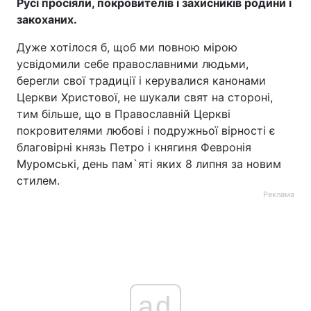
Русі просіяли, покровителів і захисників родини і
закоханих.
Дуже хотілося б, щоб ми повною мірою
усвідомили себе православними людьми,
берегли свої традиції і керувалися канонами
Церкви Христової, не шукали свят на стороні,
тим більше, що в Православній Церкві
покровителями любові і подружньої вірності є
благовірні князь Петро і княгиня Февронія
Муромські, день пам`яті яких 8 липня за новим
стилем.
Реклама
ad