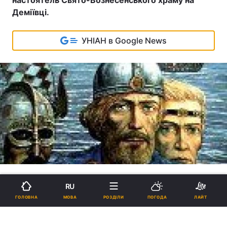
настоятель Свято-Вознесенського храму на
Деміївці.
УНІАН в Google News
RU
МОВА
ГОЛОВНА
РОЗДІЛИ
ПОГОДА
ЛАЙТ
Християнізаційні впливи на Русі