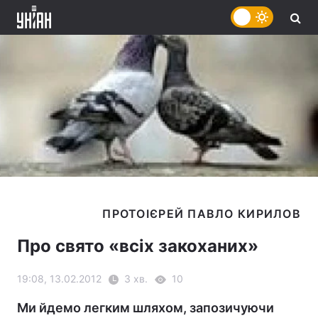
Про свято «всіх закоханих»
19:08, 13.02.2012
3 хв.
10
Ми йдемо легким шляхом, запозичуючи