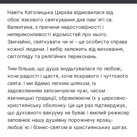
Лонгріди
Навіть Католицька Церква відмовилася від
обов`язкового святкування дня пам`яті св.
Валентина, з причини недостовірності і
Відео з Youtube
Статті
непереконливості відомостей про нього.
Звичайно, святкувати чи ні - це особиста справа
Інтерв'ю
Думки
кожної людини. І вибір залежить від виховання,
Архів
Вакансії
світогляду та релігійних переконань.
Тим більше, що душа знудьгувалася по любові,
Контакти
хоче радості і щастя, хоче яскравого і чуттєвого
Послуги
свята. І ми йдемо легким шляхом, із
задоволенням запозичуючи чужі, часом
язичницькі традиції, обрамлюючи їх у церковно-
християнську оболонку. Це ще раз підтверджує,
що духовного вакууму не буває і вмілий режисер
заповнює нашу душевну порожнечу ерзац-
любов`ю і бізнес-святом в християнських шатах.