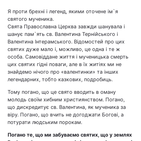
Я проти брехні і легенд, якими оточене ім`я
святого мученика.
Свята Православна Церква завжди шанувала і
шанує пам`ять св. Валентина Тернійського і
Валентина Інтерамського. Відомостей про цих
святих дуже мало і, можливо, це одна і те ж
особа. Самовіддане життя і мученицька смерть
цих святих гідні поваги, але в їх житіях ми не
знайдемо нічого про «валентинки» та інших
легендарних, тобто казкових, подробиць.
Тому погано, що це свято вводить в оману
молодь своїм хибним християнством. Погано,
що дискредитує св. Валентина, як мученика за
віру. Погано, що вчить не догоджати Богові, а
потурати людським порокам.
Погано те, що ми забуваємо святих, що у землях