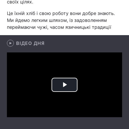
своїх цілях.
Це їхній хліб і свою роботу вони добре знають.
Ми йдемо легким шляхом, із задоволенням
Головна
Війна
переймаючи чужі, часом язичницькі традиції
Україна
Політика
ВІДЕО ДНЯ
Економіка
Світ
Спорт
Наука
Техно і зв'язок
Лайт
Зброя
Інциденти
Play
Здоров'я
Туризм
Video
Цікавинки
Погода
Екологія
Регіони