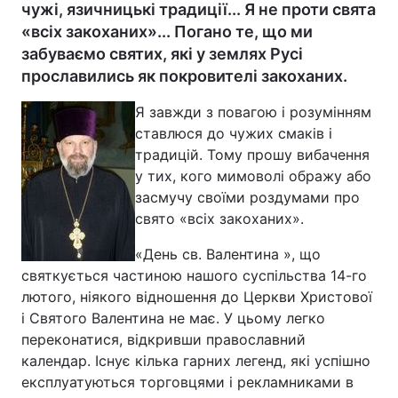
чужі, язичницькі традиції... Я не проти свята
«всіх закоханих»... Погано те, що ми
забуваємо святих, які у землях Русі
прославились як покровителі закоханих.
Я завжди з повагою і розумінням
ставлюся до чужих смаків і
традицій. Тому прошу вибачення
у тих, кого мимоволі ображу або
засмучу своїми роздумами про
свято «всіх закоханих».
«День св. Валентина », що
святкується частиною нашого суспільства 14-го
лютого, ніякого відношення до Церкви Христової
і Святого Валентина не має. У цьому легко
переконатися, відкривши православний
календар. Існує кілька гарних легенд, які успішно
експлуатуються торговцями і рекламниками в