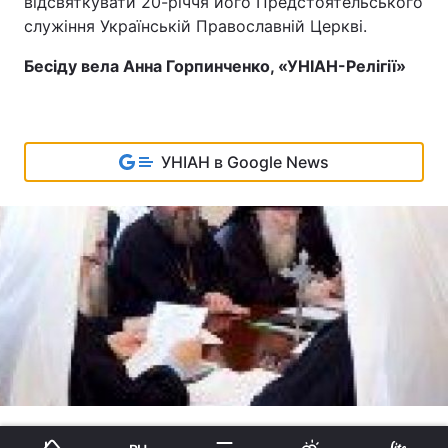
відсвяткувати 20-річчя його Предстоятельського
служіння Українській Православній Церкві.
Бесіду вела Анна Горпинченко, «УНІАН-Релігії»
УНІАН в Google News