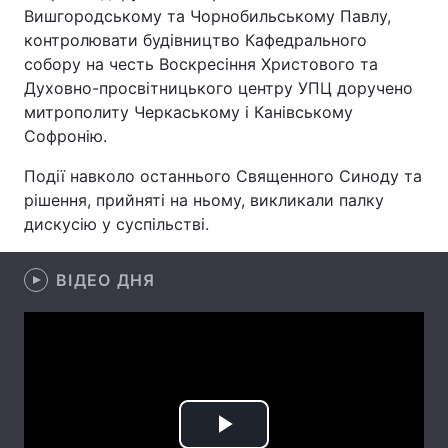
Вишгородському та Чорнобильському Павлу,
контролювати будівництво Кафедрального
собору на честь Воскресіння Христового та
Головна
Війна
Духовно-просвітницького центру УПЦ доручено
митрополиту Черкаському і Канівському
Україна
Політика
Софронію.
Економіка
Світ
Події навколо останнього Священного Синоду та
рішення, прийняті на ньому, викликали палку
Спорт
Наука
дискусію у суспільстві.
Техно і зв'язок
Лайт
ВІДЕО ДНЯ
Зброя
Інциденти
Здоров'я
Туризм
Цікавинки
Погода
Екологія
Регіони
Play