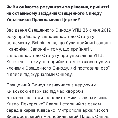
Як Ви оцінюєте результати та рішення, прийняті
Тема оформлення
на останньому засіданні Священного Синоду
Української Православної Церкви?
Засідання Священного Синоду УПЦ 26 січня 2012
року пройшло у відповідності до Статуту і
регламенту. Всі рішення, що були прийняті законні
і канонічні. Законні – тому, що прийняті у
відповідності до Статуту про управління УПЦ.
Канонічні – тому, що прийняті одноголосно усіма
членами Священного Синоду, які поставили свої
підписи під журналами Синоду.
Священний Синод визначився з керуючим
Київською єпархією під час хвороби
Блаженнішого митрополита. Ним став намісник
Києво-Печерської Лаври і старший за саном
серед вікаріїв Київської Митрополії архієпископ
Вишгородський і Чорнобильський Павел. Синод