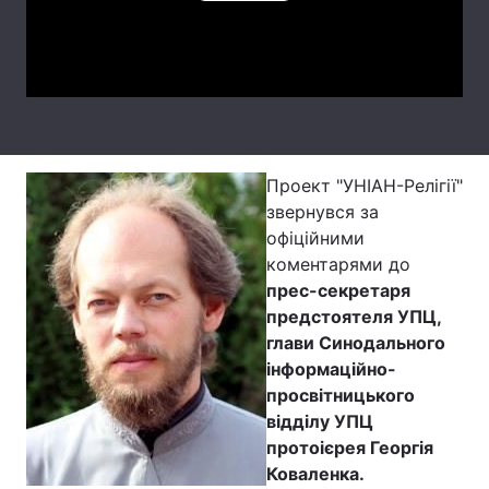
Лонгріди
Video
Відео з Youtube
Статті
Інтерв'ю
Думки
Проект "УНІАН-Релігії"
Архів
Вакансії
звернувся за
офіційними
Контакти
коментарями до
прес-секретаря
Послуги
предстоятеля УПЦ,
глави Синодального
інформаційно-
просвітницького
відділу УПЦ
протоієрея Георгія
Коваленка.