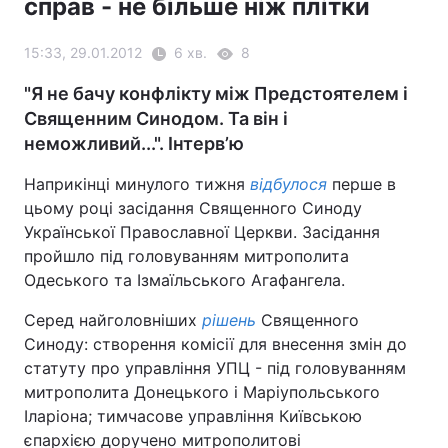
справ - не більше ніж плітки
15:33, 29.01.2012
6 хв.
8
"Я не бачу конфлікту між Предстоятелем і
Священним Синодом. Та він і
неможливий...". Інтерв’ю
Наприкінці минулого тижня
відбулося
перше в
цьому році засідання Священного Синоду
Української Православної Церкви. Засідання
пройшло під головуванням митрополита
Одеського та Ізмаїльського Агафангела.
Серед найголовніших
рішень
Священного
Синоду: створення комісії для внесення змін до
статуту про управління УПЦ - під головуванням
митрополита Донецького і Маріупольського
Іларіона; тимчасове управління Київською
єпархією доручено митрополитові