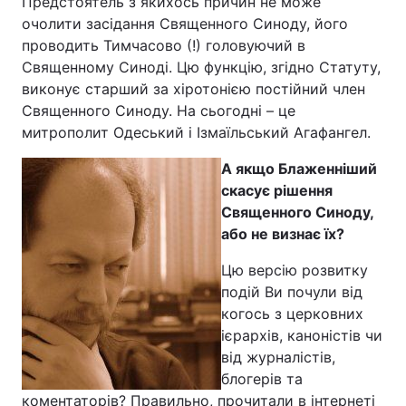
Предстоятель з якихось причин не може
очолити засідання Священного Синоду, його
проводить Тимчасово (!) головуючий в
Священному Синоді. Цю функцію, згідно Статуту,
виконує старший за хіротонією постійний член
Священного Синоду. На сьогодні – це
митрополит Одеський і Ізмаїльський Агафангел.
А якщо Блаженніший
скасує рішення
Священного Синоду,
або не визнає їх?
Цю версію розвитку
подій Ви почули від
когось з церковних
ієрархів, каноністів чи
від журналістів,
блогерів та
коментаторів? Правильно, прочитали в інтернеті