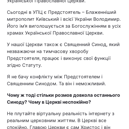
Української Православної Церкви.
Сьогодні в УПЦ є Предстоятель – Блаженніший
митрополит Київський і всієї України Володимир.
Його ім’я виголошується за Богослужінням в усіх
храмах Української Православної Церкви.
У нашої Церкви також є Священний Синод, який
незважаючи на тимчасову хворобу
Предстоятеля, працює і виконує свої функції
згідно Статуту.
Я не бачу конфлікту між Предстоятелем і
Священним Синодом. Та він і неможливий.
Чому ж тоді стільки розмов довкола останнього
Синоду? Чому в Церкві неспокійно?
Не плутайте віртуальну реальність інтернету з
реальним церковним життям. В Церкві все
спокійно. Главою Церкви є сам Христос і він