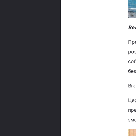
Ве
Пре
ро
соб
без
Вік
Цер
пре
змо