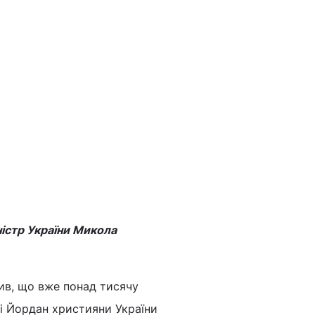
ністр України Микола
ив, що вже понад тисячу
ці Йордан християни України