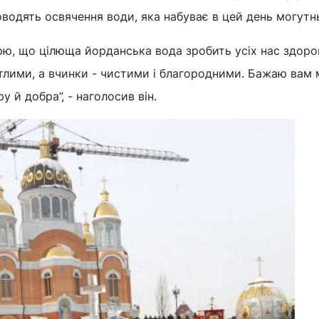
водять освячення води, яка набуває в цей день могутнь
ірю, що цілюща йорданська вода зробить усіх нас здор
тлими, а вчинки - чистими і благородними. Бажаю вам 
у й добра”, - наголосив він.