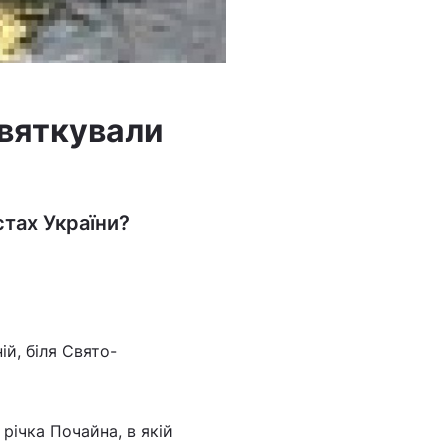
святкували
3
стах України?
й, біля Свято-
 річка Почайна, в якій