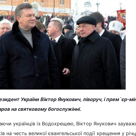
зидент України Віктор Янукович, ліворуч, і прем`єр-мі
ров на святковому богослужінні.
аючи українців із Водохрещею, Віктор Янукович зауваж
ів на честь великої євангельської події хрещення у річ