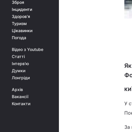
Зброя
Інциденти
Здоров'я
Туризм
Цікавинки
Погода
Відео з Youtube
Статті
Інтерв'ю
Як
Думки
Фо
Лонгріди
КИ
Архів
Вакансії
У с
Контакти
По
За 