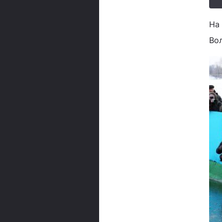
На
Во