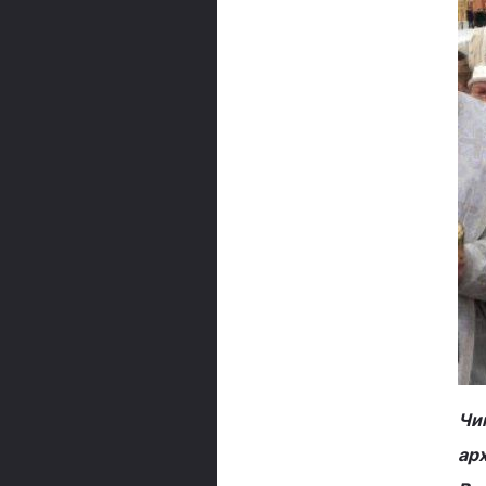
Чи
ар