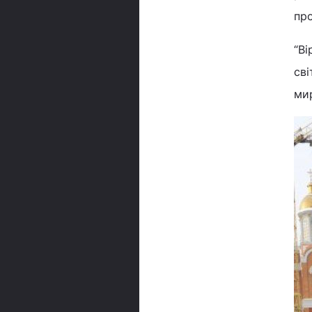
про
“В
сві
мир