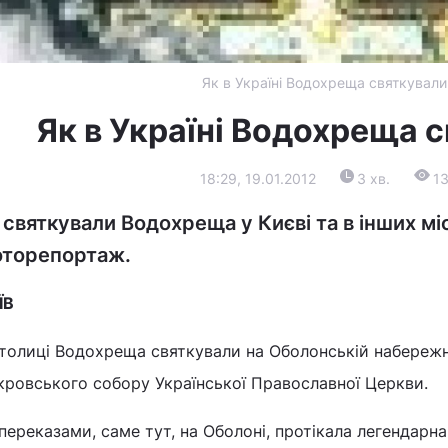
Як в Україні Водохреща святкували
Як в Україні Водохреща 
18:29, 19.01.2012
3 хв.
1
 святкували Водохреща у Києві та в інших мі
торепортаж.
ЇВ
толиці Водохреща святкували на Оболонській набережні
кровського собору Української Православної Церкви.
переказами, саме тут, на Оболоні, протікала легендарна