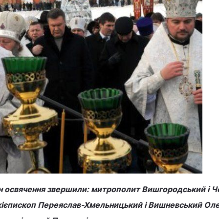
н освячення звершили: митрополит Вишгородський і Ч
хієпископ Переяслав-Хмельницький і Вишневський Оле