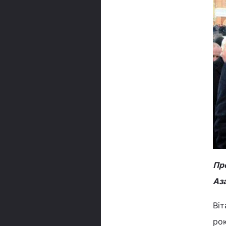
Пре
Аза
Віт
рок