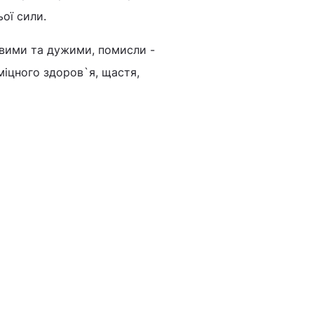
ої сили.
овими та дужими, помисли -
міцного здоров`я, щастя,