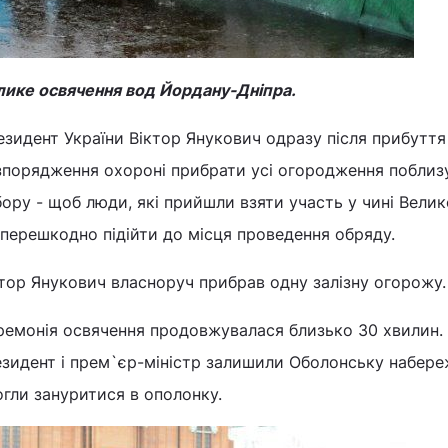
лике освячення вод Йордану-Дніпра.
зидент України Віктор Янукович одразу після прибуття
зпорядження охороні прибрати усі огородження побли
ору - щоб люди, які прийшли взяти участь у чині Велик
перешкодно підійти до місця проведення обряду.
тор Янукович власноруч прибрав одну залізну огорожу.
емонія освячення продовжувалася близько 30 хвилин. 
зидент і прем`єр-міністр залишили Оболонську набереж
гли зануритися в ополонку.