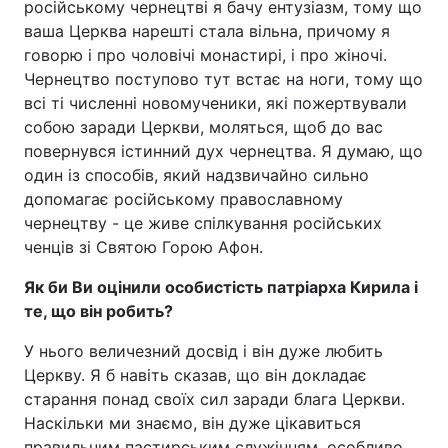
російському чернецтві я бачу ентузіазм, тому що
ваша Церква нарешті стала вільна, причому я
говорю і про чоловічі монастирі, і про жіночі.
Чернецтво поступово тут встає на ноги, тому що
всі ті численні новомученики, які пожертвували
собою заради Церкви, моляться, щоб до вас
повернувся істинний дух чернецтва. Я думаю, що
один із способів, який надзвичайно сильно
допомагає російському православному
чернецтву - це живе спілкування російських
ченців зі Святою Горою Афон.
Як би Ви оцінили особистість патріарха Кирила і
те, що він робить?
У нього величезний досвід і він дуже любить
Церкву. Я б навіть сказав, що він докладає
старання понад своїх сил заради блага Церкви.
Наскільки ми знаємо, він дуже цікавиться
правильним пастирським служінням, особливо