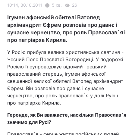
10:14, 30.10.2011
5 хв.
26
Ігумен афонській обителі Ватопед
архімандрит Єфрем розповів про давнє і
сучасне чернецтво, про роль Православ`я і
про патріарха Кирила.
У Росію прибула велика християнська святиня -
Чесний Пояс Пресвятої Богородиці. У подорожі
Росією її супроводжує відомий грецький
православний старець, ігумен афонської
священної великої обителі Ватопед архімандрит
Єфрем. Він розповів про давнє і сучасне
чернецтво, про роль православ`я у долі Русі і
про патріарха Кирила.
Геронде, як Ви вважаєте, наскільки Православ`я
значимо для Русі?
Православ`я - серце життя російських людей,