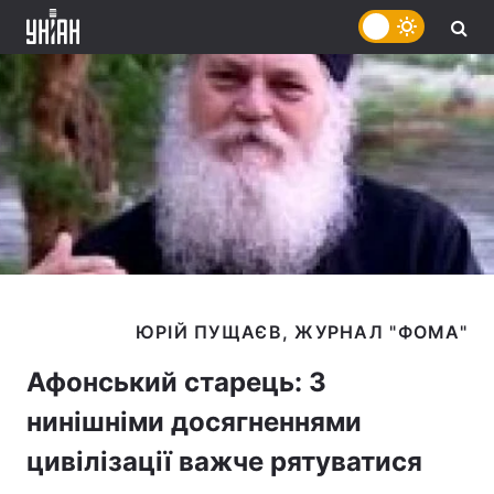
Афонський старець: З
нинішніми досягненнями
цивілізації важче рятуватися