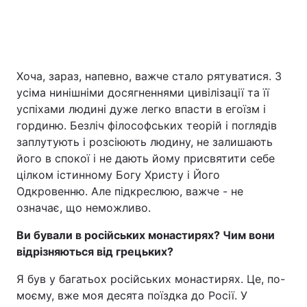
Хоча, зараз, напевно, важче стало рятуватися. З
усіма нинішніми досягненнями цивілізації та її
успіхами людині дуже легко впасти в егоїзм і
гординю. Безліч філософських теорій і поглядів
заплутують і розсіюють людину, не залишають
його в спокої і не дають йому присвятити себе
цілком істинному Богу Христу і Його
Одкровенню. Але підкреслюю, важче - не
означає, що неможливо.
Ви бували в російських монастирях? Чим вони
відрізняються від грецьких?
Я був у багатьох російських монастирях. Це, по-
моєму, вже моя десята поїздка до Росії. У