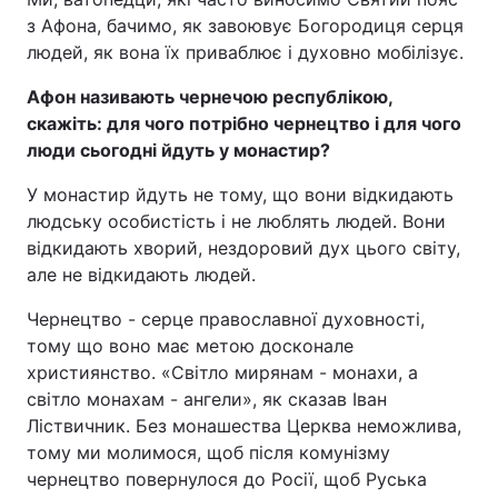
з Афона, бачимо, як завоювує Богородиця серця
Тема оформлення
людей, як вона їх приваблює і духовно мобілізує.
Афон називають чернечою республікою,
скажіть: для чого потрібно чернецтво і для чого
люди сьогодні йдуть у монастир?
У монастир йдуть не тому, що вони відкидають
людську особистість і не люблять людей. Вони
відкидають хворий, нездоровий дух цього світу,
але не відкидають людей.
Чернецтво - серце православної духовності,
тому що воно має метою досконале
християнство. «Світло мирянам - монахи, а
світло монахам - ангели», як сказав Іван
Ліствичник. Без монашества Церква неможлива,
тому ми молимося, щоб після комунізму
чернецтво повернулося до Росії, щоб Руська