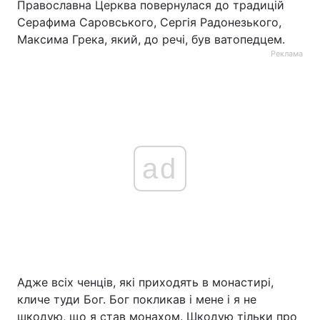
Православна Церква повернулася до традицій
Серафима Саровського, Сергія Радонезького,
Максима Грека, який, до речі, був ватопедцем.
Реклама
ad
Адже всіх ченців, які приходять в монастирі,
кличе туди Бог. Бог покликав і мене і я не
шкодую, що я став монахом. Шкодую тільки про