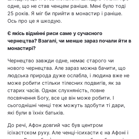
одне, що не став ченцем раніше. Мені було тоді
25 років. Я міг би прийти в монастир і раніше.
Ось про це я шкодую.
Є якісь відмінні риси саме у сучасного
чернецтва? Взагалі, чи менше зараз почали йти в
монастирі?
Чернецтво завжди одне, немає старого чи
нового чернецтва. Але зараз можна бачити, що
людська природа дуже ослабла, і людина вже не
може робити стільки тілесних подвигів, як за
старих часів. Однак слухняність, повне
посвячення Богу, все це він може робити. І
сьогоднішні ченці теж можуть здобути ті дари,
які були в їхніх батьків.
До речі, Афон довгий час був центром
ісіхастском руху. Але ченці-ісихасти є на Афоні і