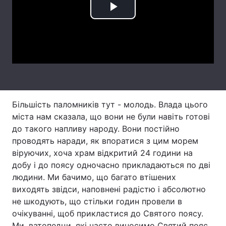
Play
Лонгріди
Video
Відео з Youtube
Статті
Інтерв'ю
Думки
Архів
Вакансії
Більшість паломників тут - молодь. Влада цього
Контакти
міста нам сказала, що вони не були навіть готові
до такого напливу народу. Вони постійно
Послуги
проводять наради, як впоратися з цим морем
віруючих, хоча храм відкритий 24 години на
добу і до поясу одночасно прикладаються по дві
людини. Ми бачимо, що багато втішених
виходять звідси, наповнені радістю і абсолютно
не шкодують, що стільки годин провели в
очікуванні, щоб прикластися до Святого поясу.
Ми, ватопедци, які часто виносимо Святий пояс