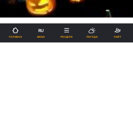
RU
МОВА
ГОЛОВНА
РОЗДІЛИ
ПОГОДА
ЛАЙТ
Церква: святкування Гелловіна
руйнує здоров'я
20:17, 28.10.2011
8 хв.
15
Свято Гелловін з`явилося у кельтських
племенах в дохристиянську епоху. Західна
Церква ввела християнське свято усіх
святих, яке стали помилково називати
Гелловін.
Свято Halloween з’явилося серед кельтських
племен Англії, Ірландії та північної Франції (Галлії)