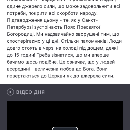
єдине джерело сили, що може задовольнити всі
потреби, покрити всі скорботи народу.
Підтвердження цьому - те, як у Санкт-
Головна
Війна
Петербурзі зустрічають Пояс Пресвятої
Богородиці. Ми надзвичайно зворушені тим, що
Україна
Політика
спостерігаємо у ці дні. Стільки паломників! Люди
довго стоять в черзі на холоді під дощем, деякі
Економіка
Світ
до 15 годин! Треба зізнатися, що ми вперше
бачимо щось подібне. Це означає, що у людей
Спорт
Наука
всередині - величезна любов до Бога. Вони
повертаються до Церкви як до джерела сили.
Техно і зв'язок
Лайт
Зброя
Інциденти
ВІДЕО ДНЯ
Здоров'я
Туризм
Цікавинки
Погода
Екологія
Регіони