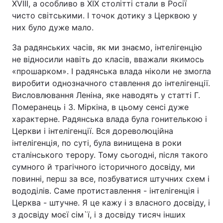
XVIII, а особливо в XIX столітті стали в Росії
чисто світськими. І точок дотику з Церквою у
них було дуже мало.
За радянських часів, як ми знаємо, інтелігенцію
не відносили навіть до класів, вважали якимось
«прошарком». І радянська влада ніколи не змогла
виробити однозначного ставлення до інтелігенції.
Висловлювання Леніна, яке наводять у статті Г.
Померанець і З. Міркіна, в цьому сенсі дуже
характерне. Радянська влада була гонителькою і
Церкви і інтелігенції. Вся дореволюційна
інтелігенція, по суті, була винищена в роки
сталінського терору. Тому сьогодні, після такого
сумного й трагічного історичного досвіду, ми
повинні, перш за все, позбуватися штучних схем і
вододілів. Саме протиставлення - інтелігенція і
Церква - штучне. Я це кажу і з власного досвіду, і
з досвіду моєї сім`ї, і з досвіду тисяч інших