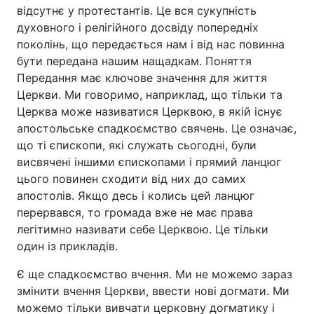
відсутнє у протестантів. Це вся сукупність
духовного і релігійного досвіду попередніх
поколінь, що передається нам і від нас повинна
бути передана нашим нащадкам. Поняття
Передання має ключове значення для життя
Церкви. Ми говоримо, наприклад, що тільки та
Церква може називатися Церквою, в якій існує
апостольське спадкоємство свячень. Це означає,
що ті єпископи, які служать сьогодні, були
висвячені іншими єпископами і прямий ланцюг
цього повинен сходити від них до самих
апостолів. Якщо десь і колись цей ланцюг
перервався, то громада вже не має права
легітимно називати себе Церквою. Це тільки
один із прикладів.
Є ще спадкоємство вчення. Ми не можемо зараз
змінити вчення Церкви, ввести нові догмати. Ми
можемо тільки вивчати церковну догматику і