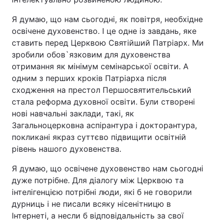
Я думаю, що нам сьогодні, як повітря, необхідне
освічене духовенство. І це одне із завдань, яке
ставить перед Церквою Святійший Патріарх. Ми
зробили обов`язковим для духовенства
отримання як мінімум семінарської освіти. А
одним з перших кроків Патріарха після
сходження на престол Першосвятительський
стала реформа духовної освіти. Були створені
нові навчальні заклади, такі, як
Загальноцерковна аспірантура і докторантура,
покликані якраз суттєво підвищити освітній
рівень нашого духовенства.
Я думаю, що освічене духовенство нам сьогодні
дуже потрібне. Для діалогу між Церквою та
інтелігенцією потрібні люди, які б не говорили
дурниць і не писали всяку нісенітницю в
Інтернеті, а несли б відповідальність за свої