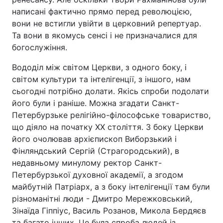
написані фактично прямо перед революцією,
вони не встигли увійти в церковний репертуар.
Та вони в якомусь сенсі і не призначалися для
богослужіння.
Вододіл між світом Церкви, з одного боку, і
світом культури та інтелігенції, з іншого, нам
сьогодні потрібно долати. Якісь спроби подолати
його були і раніше. Можна згадати Санкт-
Петербурзьке релігійно-філософське товариство,
що діяло на початку ХХ століття. З боку Церкви
його очолював архієпископ Виборзький і
Фінляндський Сергій (Страгородський), в
недавньому минулому ректор Санкт-
Петербурзької духовної академії, а згодом
майбутній Патріарх, а з боку інтелігенції там були
різноманітні люди - Дмитро Мережковський,
Зінаїда Гіппіус, Василь Розанов, Микола Бердяєв
та багато інших. Це була спроба людей із