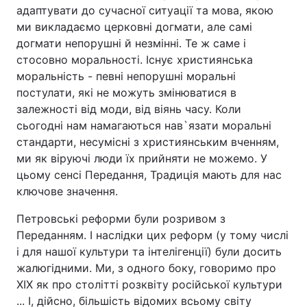
адаптувати до сучасної ситуації та мова, якою
ми викладаємо церковні догмати, але самі
догмати непорушні й незмінні. Те ж саме і
стосовно моральності. Існує християнська
моральність - певні непорушні моральні
постулати, які не можуть змінюватися в
залежності від моди, від віянь часу. Коли
сьогодні нам намагаються нав`язати моральні
стандарти, несумісні з християнським вченням,
ми як віруючі люди їх прийняти не можемо. У
цьому сенсі Передання, Традиція мають для нас
ключове значення.
Петровські реформи були розривом з
Переданням. І наслідки цих реформ (у тому числі
і для нашої культури та інтелігенції) були досить
жалюгідними. Ми, з одного боку, говоримо про
ХIХ як про столітті розквіту російської культури
... І, дійсно, більшість відомих всьому світу