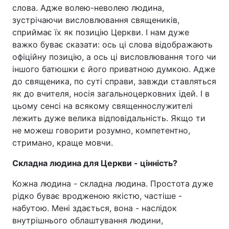
слова. Адже волею-неволею людина,
зустрічаючи висловлювання священиків,
сприймає їх як позицію Церкви. І нам дуже
важко буває сказати: ось ці слова відображають
офіційну позицію, а ось ці висловлювання того чи
іншого батюшки є його приватною думкою. Адже
до священика, по суті справи, завжди ставляться
як до вчителя, носія загальноцерковних ідей. І в
цьому сенсі на всякому священнослужителі
лежить дуже велика відповідальність. Якщо ти
не можеш говорити розумно, компетентно,
стримано, краще мовчи.
Складна людина для Церкви - цінність?
Кожна людина - складна людина. Простота дуже
рідко буває вродженою якістю, частіше -
набутою. Мені здається, вона - наслідок
внутрішнього облаштування людини,