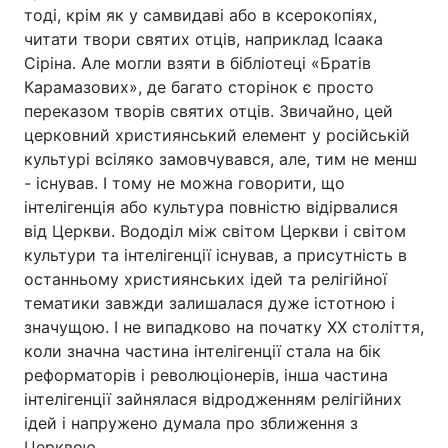
тоді, крім як у самвидаві або в ксерокопіях,
читати твори святих отців, наприклад Ісаака
Сіріна. Але могли взяти в бібліотеці «Братів
Карамазових», де багато сторінок є просто
переказом творів святих отців. Звичайно, цей
церковний християнський елемент у російській
культурі всіляко замовчувався, але, тим не менш
- існував. І тому не можна говорити, що
інтелігенція або культура повністю відірвалися
від Церкви. Вододіл між світом Церкви і світом
культури та інтелігенції існував, а присутність в
останньому християнських ідей та релігійної
тематики завжди залишалася дуже істотною і
значущою. І не випадково на початку ХХ століття,
коли значна частина інтелігенції стала на бік
реформаторів і революціонерів, інша частина
інтелігенції зайнялася відродженням релігійних
ідей і напружено думала про зближення з
Церквою.