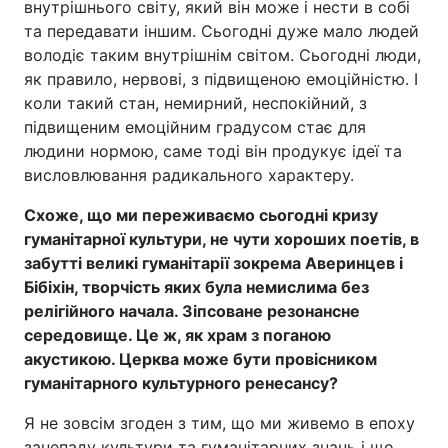
внутрішнього світу, який він може і нести в собі
та передавати іншим. Сьогодні дуже мало людей
володіє таким внутрішнім світом. Сьогодні люди,
як правило, нервові, з підвищеною емоційністю. І
коли такий стан, немирний, неспокійний, з
підвищеним емоційним градусом стає для
людини нормою, саме тоді він продукує ідеї та
висловлювання радикального характеру.
Схоже, що ми переживаємо сьогодні кризу
гуманітарної культури, не чути хороших поетів, в
забутті великі гуманітарії зокрема Аверинцев і
Бібіхін, творчість яких була немислима без
релігійного начала. Зіпсоване резонансне
середовище. Це ж, як храм з поганою
акустикою. Церква може бути провісником
гуманітарного культурного ренесансу?
Я не зовсім згоден з тим, що ми живемо в епоху
занепаду культури та гуманітарних знань і що