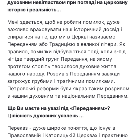
духовним невіглаством при погляді на церковну
історію і реальність...
Мені здається, щоб не робити помилок, дуже
важливо враховувати наш історичний досвід і
спиратися на те, що ми в Церкві називаємо
Переданням або Традицією з великої літери. Як
правило, помилки відбуваються тоді, коли з-під
ніг іде твердий грунт Передання, на якому
протягом століть творилося духовне життя
нашого народу. Розрив з Переданням завжди
загрожує грубими і трагічними помилками.
Петровські реформи були якраз таким розривом
з нашим духовним та національним Переданням.
Що Ви маєте на увазі під «Переданням»?
Цілісність духовних уявлень ...
Переказ - дуже широке поняття, що існує в
Православній і Католицькій Церквах і практично