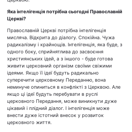
Яка інтелігенція потрібна сьогодні Православній
Церкві?
Православній Церкві потрібна інтелігенція
мисляча. Відкрита до діалогу. Спокійна. Чужа
радикалізму і крайнощів. Інтелігенція, яка буде, з
одного боку, сприйнятлива до засвоєння
християнських ідей, а з іншого - буде готова
живити церковний організм своїми свіжими
ідеями. Якщо її ідеї будуть радикально
суперечити церковному Переданню, вона
неминуче опиниться в конфлікті з Церквою. Але
якщо ці ідеї будуть перебувати в руслі
церковного Передання, може виникнути дуже
цікавий і плідний діалог. І інтелігенція може
внести дуже істотний внесок у розвиток
церковного життя.