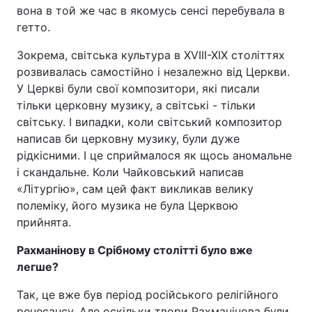
вона в той же час в якомусь сенсі перебувала в
гетто.
Зокрема, світська культура в XVIII-XIX століттях
розвивалась самостійно і незалежно від Церкви.
У Церкві були свої композитори, які писали
тільки церковну музику, а світські - тільки
світську. І випадки, коли світський композитор
написав би церковну музику, були дуже
рідкісними. І це сприймалося як щось аномальне
і скандальне. Коли Чайковський написав
«Літургію», сам цей факт викликав велику
полеміку, його музика не була Церквою
прийнята.
Рахманінову в Срібному столітті було вже
легше?
Так, це вже був період російського релігійного
ренесансу. Але оскільки твори Рахманінова були