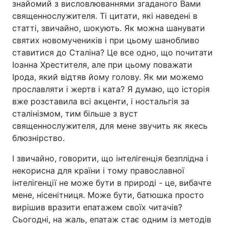
знайомий з висловлюваннями згаданого Вами
священнослужителя. Ті цитати, які наведені в
Тема оформлення
статті, звичайно, шокують. Як можна шанувати
святих новомучеників і при цьому шанобливо
ставитися до Сталіна? Це все одно, що почитати
Іоанна Хрестителя, але при цьому поважати
Ірода, який відтяв йому голову. Як ми можемо
прославляти і жертв і ката? Я думаю, що історія
вже розставила всі акценти, і ностальгія за
сталінізмом, тим більше з вуст
священнослужителя, для мене звучить як якесь
блюзнірство.
І звичайно, говорити, що інтелігенція безплідна і
некорисна для країни і тому православної
інтелігенції не може бути в природі - це, вибачте
мене, нісенітниця. Може бути, батюшка просто
вирішив вразити епатажем своїх читачів?
Сьогодні, на жаль, епатаж стає одним із методів