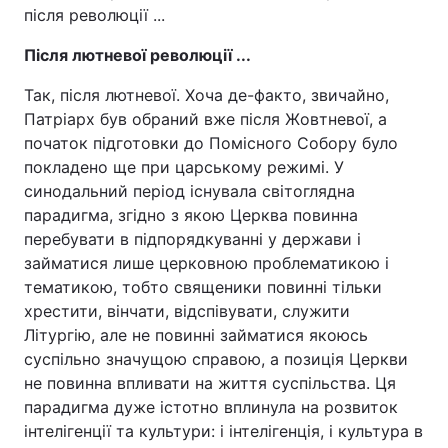
після революції ...
Після лютневої революції ...
Так, після лютневої. Хоча де-факто, звичайно,
Патріарх був обраний вже після Жовтневої, а
початок підготовки до Помісного Собору було
покладено ще при царському режимі. У
синодальний період існувала світоглядна
парадигма, згідно з якою Церква повинна
перебувати в підпорядкуванні у держави і
займатися лише церковною проблематикою і
тематикою, тобто священики повинні тільки
хрестити, вінчати, відспівувати, служити
Літургію, але не повинні займатися якоюсь
суспільно значущою справою, а позиція Церкви
не повинна впливати на життя суспільства. Ця
парадигма дуже істотно вплинула на розвиток
інтелігенції та культури: і інтелігенція, і культура в