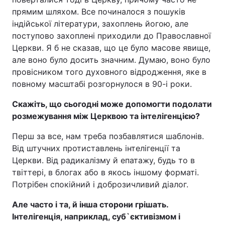
прямим шляхом. Все починалося з пошуків
індійської літератури, захоплень йогою, але
поступово захоплені приходили до Православної
Церкви. Я б не сказав, що це було масове явище,
але воно було досить значним. Думаю, воно було
провісником того духовного відродження, яке в
повному масштабі розгорнулося в 90-і роки.
Скажіть, що сьогодні може допомогти подолати
розмежування між Церквою та інтелігенцією?
Перш за все, нам треба позбавлятися шаблонів.
Від штучних протиставлень інтелігенції та
Церкви. Від радикалізму й епатажу, будь то в
твіттері, в блогах або в якось іншому форматі.
Потрібен спокійний і доброзичливий діалог.
Але часто і та, й інша сторони грішать.
Інтелігенція, наприклад, суб`єктивізмом і