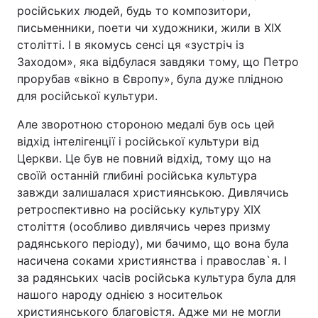
російських людей, будь то композитори,
письменники, поети чи художники, жили в ХIХ
столітті. І в якомусь сенсі ця «зустріч із
Заходом», яка відбулася завдяки тому, що Петро
прорубав «вікно в Європу», була дуже плідною
для російської культури.
Але зворотною стороною медалі був ось цей
відхід інтелігенції і російської культури від
Церкви. Це був не повний відхід, тому що на
своїй останній глибині російська культура
завжди залишалася християнською. Дивлячись
ретроспективно на російську культуру ХІХ
століття (особливо дивлячись через призму
радянського періоду), ми бачимо, що вона була
насичена соками християнства і православ`я. І
за радянських часів російська культура була для
нашого народу однією з носительок
християнського благовістя. Адже ми не могли