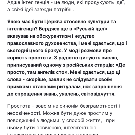
Адже інтелігенція - це люди, які продукують ідеї,
а свіжі ідеї завжди потрібні.
Якою має бути Церква стосовно культури та
інтелігенції? Бердяєв ще в «Руській ідеї»
вказував на обскурантизм і неуцтво
православного духовенства, і мені здається, що і
сьогодні цього бракує. У моді розмови про
користь простоти. З радістю цитують вислів,
приписуваний одному з російських старців: «Де
просто, там ангелів сто». Мені здається, що ці
слова - скоріше, заклик не слідувати своїм
примхам і становим ритуалам, ніж запрошення
до спрощення знань, уявлень, світовідчуття.
Простота - зовсім не синонім безграмотності і
неосвіченості. Можна бути дуже простим у
поводженні з людьми, у способі життя, і при
цьому бути освіченою, інтелігентною,
інтелектуально розвиненою людиною.