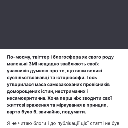
Лонгріди
Відео з Youtube
Статті
Інтерв'ю
Думки
Архів
Вакансії
По-моєму, твіттер і блогосфера як свого роду
маленькі ЗМІ нещадно зваблюють своїх
Контакти
учасників думкою про те, що вони великі
суспільствознавці та історіософи. І ось
Послуги
утворилася маса самозакоханих провісників
доморощених істин, нестриманих і
несамокритична. Хоча перш ніж зводити свої
життєві враження та міркування в принцип,
варто було б, звичайно, подумати.
Я не читаю блоги і до публікації цієї статті не був