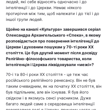
людей, які себе відносять одночасно і до
інтелігенції і до Церкви. Немає ніякого
протиріччя між тим, щоб належати і до тієї і до
іншої групи людей.
Щойно на каналі «Культура» завершився серіал
Олександра Архангельського «Спека», в якому
розповідається про повернення інтелігенції до
Церкви і духовним пошукам у 70-ті роки ХХ
століття. Це був другий момент після досвіду
Релігійно-філософського товариства, коли
інтелігенція і Церква ліквідовували «межі»?
70-і та 80-і роки ХХ століття - це теж час
російського релігійного ренесансу. Він не був
таким очевидним, як на початку ХХ століття, він
був підпільним, але він існував. Я був його
свідком і в якомусь сенсі учасником. Дуже
багато людей саме з середовища інтелігенції
поверталися тоді в Церкву, причому часто не