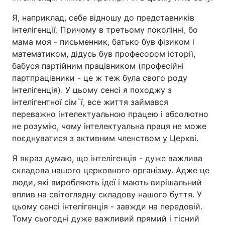
Я, наприклад, себе відношу до представників
інтелігенції. Причому в третьому поколінні, бо
мама моя - письменник, батько був фізиком і
математиком, дідусь був професором історії,
бабуся партійним працівником (професійні
партпрацівники - це ж теж була свого роду
інтелігенція). У цьому сенсі я походжу з
інтелігентної сім`ї, все життя займався
переважно інтелектуальною працею і абсолютно
не розумію, чому інтелектуальна праця не може
поєднуватися з активним членством у Церкві.
Я якраз думаю, що інтелігенція - дуже важлива
складова нашого церковного організму. Адже це
люди, які виробляють ідеї і мають вирішальний
вплив на світоглядну складову нашого буття. У
цьому сенсі інтелігенція - завжди на передовій.
Тому сьогодні дуже важливий прямий і тісний