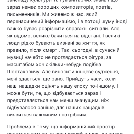
зараз немає хороших композиторів, поетів,
письменників. Ми живемо в час, який
перенасичений інформацією, і в потоці шуму іноді
важко буває розрізнити справжні сигнали. Але,
як відомо, велике бачиться на відстані. І великі
люди рідко бувають визнані за життя, як
правило, після смерті. Так, сьогодні, в сучасній
музиці начебто не проглядається фігура, за
масштабом хоч скільки-небудь подібна
Шостаковичу. Але виносити кінцеве судження,
мені здається, ще рано. Прийдуть часи, коли
наші нащадки оцінять нашу епоху по-іншому. І
може бути, те, що відбувається зараз і
представляється нам менш значущим, ніж
відбувалося раніше, для наших нащадків
виявиться важливим і потрібним.
Проблема в тому, що інформаційний простір
перетворюється на величезний ринок, де кожна