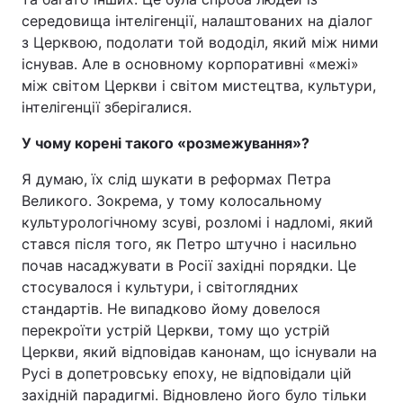
середовища інтелігенції, налаштованих на діалог
з Церквою, подолати той вододіл, який між ними
існував. Але в основному корпоративні «межі»
між світом Церкви і світом мистецтва, культури,
інтелігенції зберігалися.
У чому корені такого «розмежування»?
Я думаю, їх слід шукати в реформах Петра
Великого. Зокрема, у тому колосальному
культурологічному зсуві, розломі і надломі, який
стався після того, як Петро штучно і насильно
почав насаджувати в Росії західні порядки. Це
стосувалося і культури, і світоглядних
стандартів. Не випадково йому довелося
перекроїти устрій Церкви, тому що устрій
Церкви, який відповідав канонам, що існували на
Русі в допетровську епоху, не відповідали цій
західній парадигмі. Відновлено його було тільки