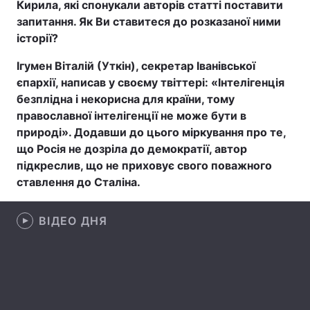
Кирила, які спонукали авторів статті поставити
запитання. Як Ви ставитеся до розказаної ними
історії?
Головна
Війна
Ігумен Віталій (Уткін), секретар Іванівської
єпархії, написав у своєму твіттері: «Інтелігенція
Україна
Політика
безплідна і некорисна для країни, тому
православної інтелігенції не може бути в
Економіка
Світ
природі». Додавши до цього міркування про те,
що Росія не дозріла до демократії, автор
Спорт
Наука
підкреслив, що не приховує свого поважного
ставлення до Сталіна.
Техно і зв'язок
Лайт
Зброя
Інциденти
ВІДЕО ДНЯ
Здоров'я
Туризм
Цікавинки
Погода
Екологія
Регіони