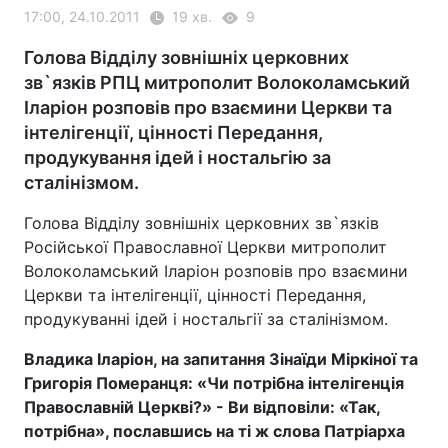
17:00, 24.10.2011
19 хв.
9
Голова Відділу зовнішніх церковних
зв`язків РПЦ митрополит Волоколамський
Іларіон розповів про взаємини Церкви та
інтелігенції, цінності Передання,
продукування ідей і ностальгію за
сталінізмом.
Голова Відділу зовнішніх церковних зв`язків
Російської Православної Церкви митрополит
Волоколамський Іларіон розповів про взаємини
Церкви та інтелігенції, цінності Передання,
продукуванні ідей і ностальгії за сталінізмом.
Владика Іларіон, на запитання Зінаїди Міркіної та
Григорія Померанця: «Чи потрібна інтелігенція
Православній Церкві?» - Ви відповіли: «Так,
потрібна», пославшись на ті ж слова Патріарха