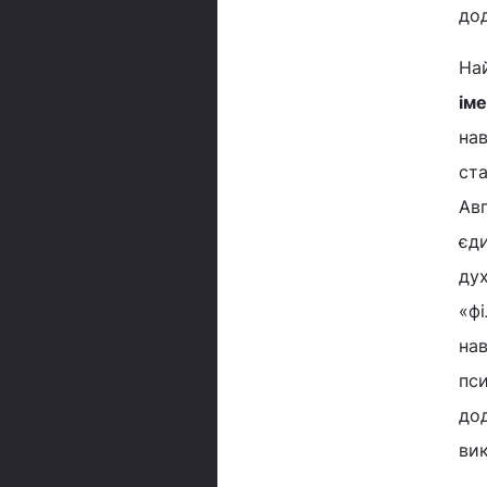
дод
На
іме
на
ста
Ав
єд
дух
«фі
нав
пси
до
вик