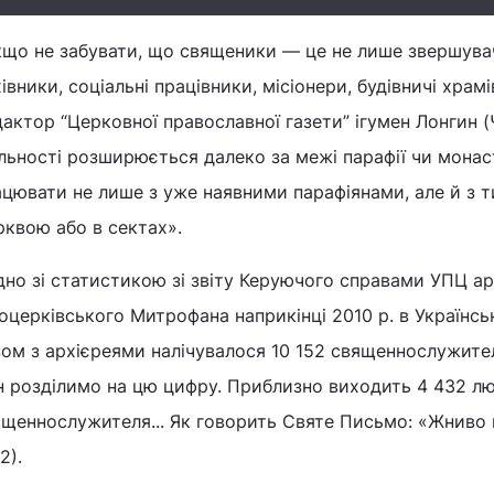
що не забувати, що священики — це не лише звершувачі
івники, соціальні працівники, місіонери, будівничі храм
актор “Церковної православної газети” ігумен Лонгин (Ч
льності розширюється далеко за межі парафії чи монас
цювати не лише з уже наявними парафіянами, але й з т
рквою або в сектах».
дно зі статистикою зі звіту Керуючого справами УПЦ ар
оцерківського Митрофана наприкінці 2010 р. в Українсь
ом з архієреями налічувалося 10 152 священно­служите
н розділимо на цю цифру. Приблизно виходить 4 432 л
щеннослужителя... Як говорить Святе Письмо: «Жниво в
 2).