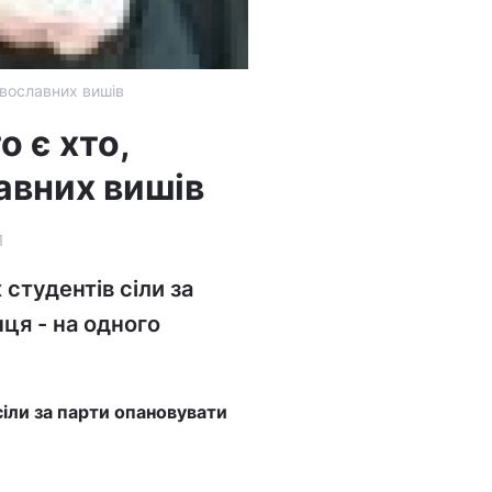
авославних вишів
о є хто,
авних вишів
1
студентів сіли за
ця - на одного
сіли за парти опановувати