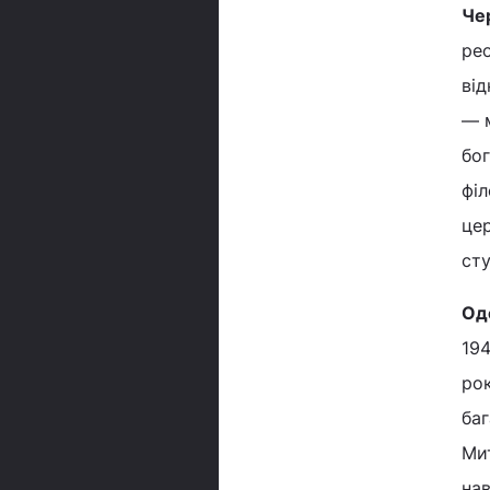
Че
рео
ві
— 
бог
філ
цер
сту
Од
194
рок
баг
Мит
нав