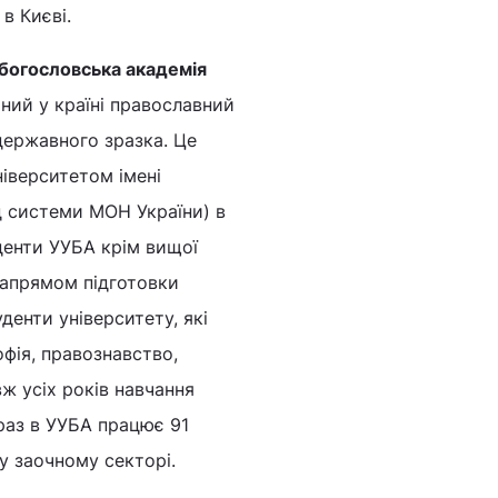
в Києві.
богословська академія
иний у країні православний
державного зразка. Це
іверситетом імені
 системи МОН України) в
денти УУБА крім вищої
 напрямом підготовки
уденти університету, які
фія, правознавство,
вж усіх років навчання
раз в УУБА працює 91
у заочному секторі.