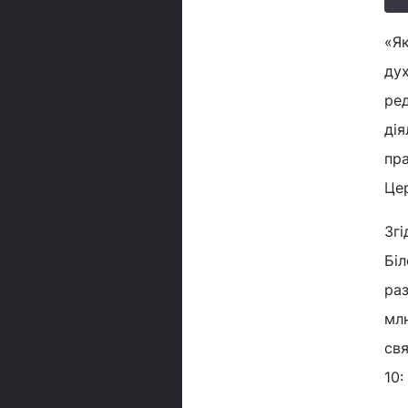
«Як
дух
ред
дія
пра
Це
Згі
Біл
раз
мл
свя
10: