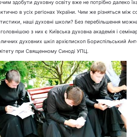
чим здобути духовну освіту вже не потрібно далеко їха
ктично в усіх регіонах України. Чим же різняться між с
тистики, наші духовні школи? Без перебільшення можн
головнішою з них є Київська духовна академія і семіна
личних духовних шкіл архі­єпископ Бориспільський Ант
мітету при Священному Синоді УПЦ.