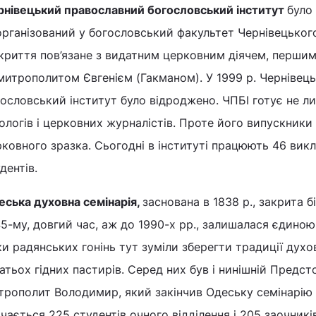
рнівецький православний богословський інститут
було
рганізований у богословський факультет Чернівецького
дкриття пов’язане з видатним церковним діячем, перши
митрополитом Євгенієм (Гакманом). У 1999 р. Чернівец
ословський інститут було відроджено. ЧПБІ готує не ли
ологів і церковних журналістів. Проте його випускни
ковного зразка. Сьогодні в інституті працюють 46 викл
дентів.
еська духовна семінарія,
заснована в 1838 р., закрита 
5-му, довгий час, аж до 1990-х рр., залишалася єдиною 
и радянських гонінь тут зуміли зберегти традиції духо
атьох гідних пастирів. Серед них був і нинішній Пред
рополит Володимир, який закінчив Одеську семінарію у 
чається 225 студентів очного відділення і 205 заочникі