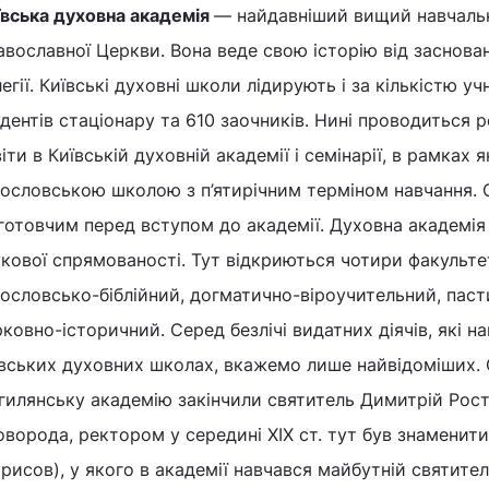
ївська духовна академія
— найдавніший вищий навчальни
вославної Церкви. Вона веде свою історію від заснован
егії. Київські духов­ні школи лідирують і за кількістю у
дентів стаціонару та 610 заочників. Нині проводиться
іти в Київській духовній академії і семінарії, в рамка
ословською школою з п’ятирічним терміном навчання. 
готовчим перед вступом до академії. Духовна академія 
кової спрямованості. Тут відкриються чотири факультет
ословсько-біблійний, догматично-віроучительний, паст
ковно-історичний. Серед безлічі видатних діячів, які н
вських духов­них школах, вкажемо лише найвідоміших. 
илянську академію закінчили святитель Димитрій Рост
ворода, ректором у середині XIX ст. тут був знаменити
рисов), у якого в академії навчався майбутній святите