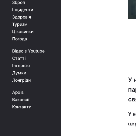
Зброя
Інциденти
Здоров'я
Туризм
Цікавинки
Погода
Відео з Youtube
Статті
Інтерв'ю
Думки
У 
Лонгріди
па
Архів
св
Вакансії
Контакти
У н
цер