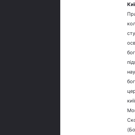
Ки
Пра
кол
сту
осв
бог
під
нау
бог
цер
киї
Мог
Ско
(Бо