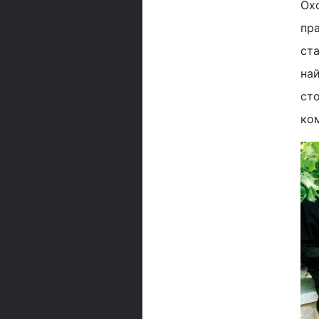
Охо
пра
ста
най
сто
ко