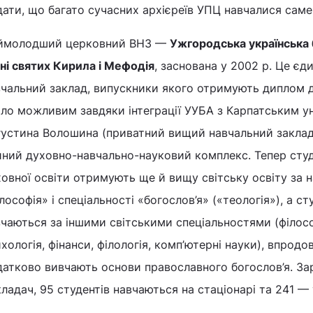
ати, що багато сучасних архієреїв УПЦ навчалися саме 
ймолодший церковний ВНЗ —
Ужгородська українська 
ні святих Кирила і Мефодія
, заснована у 2002 р. Це єд
вчальний заклад, випускники якого отримують диплом 
ло можливим завдяки інтеграції УУБА з Карпатським ун
густина Волошина (приватний вищий навчальний заклад
иний духовно-навчально-науковий комплекс. Тепер сту
ов­ної освіти отримують ще й вищу світську освіту за
лософія» і спеціальності «богослов’я» («теологія»), а ст
чаються за іншими світськими спеціальностями (філосо
хологія, фінанси, філологія, комп’ютерні науки), впродо
датково вивчають основи православного богослов’я. За
ладач, 95 студентів навчаються на стаціонарі та 241 — 