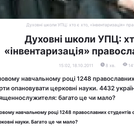
Духовні школи УПЦ: хто є хто, «інвентаризація» пр
Духовні школи УПЦ: хт
«інвентаризація» правосл
15:02, 18.10.2011
8 хв.
14
новому навчальному році 1248 православних 
рти опановувати церковні науки. 4432 україн
ященнослужителя: багато це чи мало?
овому навчальному році 1248 православних студентів 
ковні науки. Багато це чи мало?