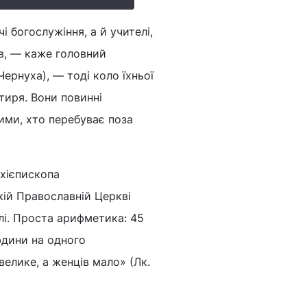
 богослужіння, а й учителі,
ів, — каже головний
ернуха), — тоді коло їхньої
тиря. Вони повинні
ими, хто перебуває поза
хі­єпископа
кій Православній Церкві
лі. Проста арифметика: 45
юдини на одного
елике, а женців мало» (Лк.