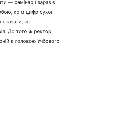
ти — семінарії зараз є
обою, крім цифр сухої
а сказати, що
рія. До того ж ректор
оній є головою Учбового