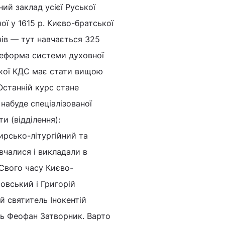
й заклад усієї Руської
ої у 1615 р. Києво-братської
чнів — тут навчається 325
 реформа системи духовної
х якої КДС має стати вищою
Останній курс стане
набуде спеціалізованої
и (відділення):
ирсько-літургійний та
авчалися і викладали в
Свого часу Києво-
овський і Григорій
й святитель Інокентій
ль Феофан Затворник. Варто