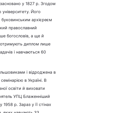
 засновано у 1827 р. Згодом
 університету. Його
м буковинським архієреєм
ький православний
ше богословів, а ще й
ки отримують диплом лише
адачів і навчаються 60
більшовиками і відроджена в
семінарією в Україні. В
вної освіти й виховати
стоятель УПЦ Блаженніший
1958 р. Зараз у її стінах
в, яких навчають 33