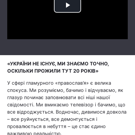
Play
Лонгріди
Video
Відео з Youtube
Статті
Інтерв'ю
Думки
Архів
Вакансії
«УКРАЇНИ НЕ ІСНУЄ, МИ ЗНАЄМО ТОЧНО,
Контакти
ОСКІЛЬКИ ПРОЖИЛИ ТУТ 20 РОКІВ»
Послуги
У сфері гламурного «православ’я» є велика
спокуса. Ми розуміємо, бачимо і відчуваємо, як
глазур починає заповнювати всі ніші нашої
свідомості. Ми вмикаємо телевізор і бачимо, що
все відроджується. Водночас, дивимося довкола
– все руйнується, все демонтується і
провалюється в небуття – це стає єдино
важливою реальністю.