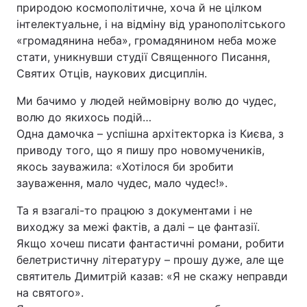
природою космополітичне, хоча й не цілком
інтелектуальне, і на відміну від уранополітського
«громадянина неба», громадянином неба може
стати, уникнувши студії Священного Писання,
Святих Отців, наукових дисциплін.
Ми бачимо у людей неймовірну волю до чудес,
волю до якихось подій…
Одна дамочка – успішна архітекторка із Києва, з
приводу того, що я пишу про новомучеників,
якось зауважила: «Хотілося би зробити
зауваження, мало чудес, мало чудес!».
Та я взагалі-то працюю з документами і не
виходжу за межі фактів, а далі – це фантазії.
Якщо хочеш писати фантастичні романи, робити
белетристичну літературу – прошу дуже, але ще
святитель Димитрій казав: «Я не скажу неправди
на святого».