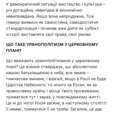
У демократичній ситуації мистецтво і культура –
річ дотаційна, невигідна й економічно
невиправдана. Якщо вона непродажна. Тож
гламур виявися як самостійна, самодостатня
стандартизація і починає вже діяти як суб’єкт
історії: виставляти свої права, свої умови.
ЩО ТАКЕ УРАНОПОЛІТИЗМ У ЦЕРКОВНОМУ
ПЛАНІ?
Що вважають уранополітизмом у церковному
плані? Це вчення стверджує, що абсолютною
нашою батьківщиною є неба, все земне –
тимчасове змінене, і взагалі, якщо в Росії не буде
Царства Небесного, то нічого за Росію, як за
православну країну і місце твого проживання,
триматися тут і зараз, у повсякденному житті.
Це ні до чого! Росія загине, в наступному столітті
її немає, триматися її не треба. Загалом, це дає