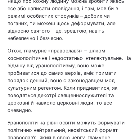
Якщо про кожну людину можна зробити якесь
есе або написати оповідання, і там, мов би в
режимі особистих стосунків – добрих чи
поганих, ти можеш щось деформувати, але
відносно святого – це, зрештою, навіть
небезпечно і безчесно.
Отож, гламурне «православ’я» – цілком
космополітичне і недостатньо інтелектуальне. На
відміну від уранополітизму, воно може
пробиватися до самих верхів, вміє тримати
порядок денний, воно є законодавцем мод і
культурним регентом. Коли придивитися, як
поводяться декотрі священнослужителі та
церковні й навколо церковні люди, то все
очевидно.
Уранополіти на рівні освіти можуть формувати
політично нейтральний, несвітський формат
православ’я, який в свою чергу, гламурне