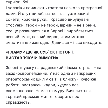
турніри, бої…
І чоловіки починають гратися навколо прекрасної
дами. Й отут виробляється глазур: красиві
сонети, красиві рухи… Красиво вибудувані
стосунки: герой – не герой, вірний – не вірний.
Усе це розвивається в Європі і виробляється
певний смак, певний сироп, яким можна
змастити що завгодно. Дивишся – і все виходить.
«ГЛАМУР ДІЄ ЯК СУБ`ЄКТ ІСТОРІЇ,
ВИСТАВЛЯЮЧИ ВИМОГИ»
Зверніть увагу на радянський кінематограф і – на
західноєвропейський. У нас одна з найкращих
операторських шкіл у світі, є блискучі художні
роботи, виставлені кадри, чудово все
скомпоноване. Немає гламуру. Виявляється,
терпкий присмак життя говорить про
справжність.