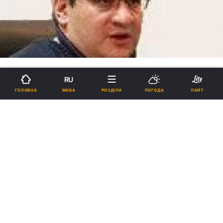
RU
МОВА
ГОЛОВНА
РОЗДІЛИ
ПОГОДА
ЛАЙТ
Єпископи УГКЦ закликали
українців до повстання проти
режиму Януковича?
18:22, 16.10.2011
13 хв.
38
"Лист єпископату УГКЦ до Януковича -
історичний... Це трохи наївна християнська
пастирська апеляція до совісті того, хто
називає себе Президентом України..."