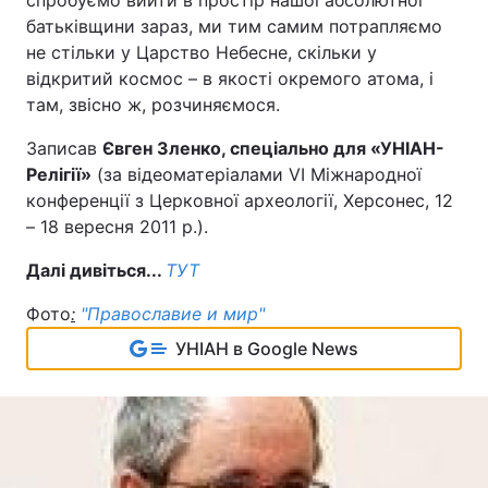
спробуємо вийти в простір нашої абсолютної
батьківщини зараз, ми тим самим потрапляємо
не стільки у Царство Небесне, скільки у
відкритий космос – в якості окремого атома, і
там, звісно ж, розчиняємося.
Записав
Євген Зленко, спеціально для «УНІАН-
Релігії»
(за відеоматеріалами VI Міжнародної
конференції з Церковної археології, Херсонес, 12
– 18 вересня 2011 р.).
Далі дивіться...
ТУТ
Фото
:
"Православие и мир"
УНІАН в Google News