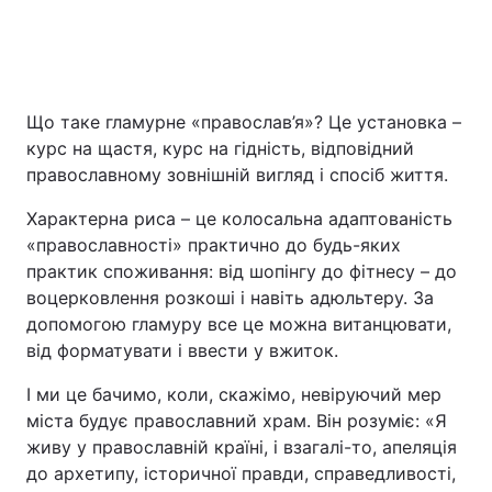
Що таке гламурне «православ’я»? Це установка –
курс на щастя, курс на гідність, відповідний
православному зовнішній вигляд і спосіб життя.
Характерна риса – це колосальна адаптованість
«православності» практично до будь-яких
практик споживання: від шопінгу до фітнесу – до
воцерковлення розкоші і навіть адюльтеру. За
допомогою гламуру все це можна витанцювати,
від форматувати і ввести у вжиток.
І ми це бачимо, коли, скажімо, невіруючий мер
міста будує православний храм. Він розуміє: «Я
живу у православній країні, і взагалі-то, апеляція
до архетипу, історичної правди, справедливості,