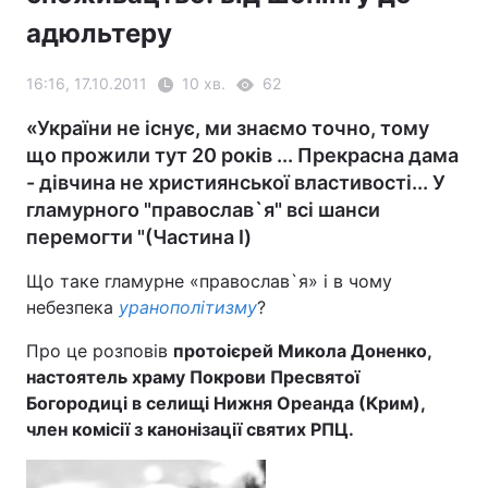
адюльтеру
16:16, 17.10.2011
10 хв.
62
«України не існує, ми знаємо точно, тому
що прожили тут 20 років ... Прекрасна дама
- дівчина не християнської властивості... У
гламурного "​​православ`я" всі шанси
перемогти "(Частина I)
Що таке гламурне «православ`я» і в чому
небезпека
уранополітизму
?
Про це розповів
протоієрей Микола Доненко,
настоятель храму Покрови Пресвятої
Богородиці в селищі Нижня Ореанда (Крим),
член комісії з канонізації святих РПЦ.