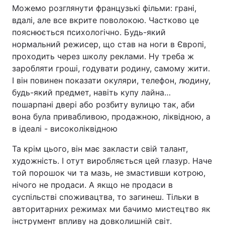
Можемо розглянути французькі фільми: грані,
вдалі, але все вкрите поволокою. Частково це
пояснюється психологічно. Будь-який
нормальний режисер, що став на ноги в Європі,
проходить через школу реклами. Ну треба ж
заробляти гроші, годувати родину, самому жити.
І він повинен показати окуляри, телефон, людину,
будь-який предмет, навіть купу лайна…
пошарпані двері або розбиту вулицю так, аби
вона була привабливою, продажною, ліквідною, а
в ідеалі - високоліквідною
Та крім цього, він має закласти свій талант,
художність. І отут виробляється цей глазур. Наче
той порошок чи та мазь, не змастивши котрою,
нічого не продаси. А якщо не продаси в
суспільстві споживацтва, то загинеш. Тільки в
авторитарних режимах ми бачимо мистецтво як
інструмент впливу на довколишній світ.