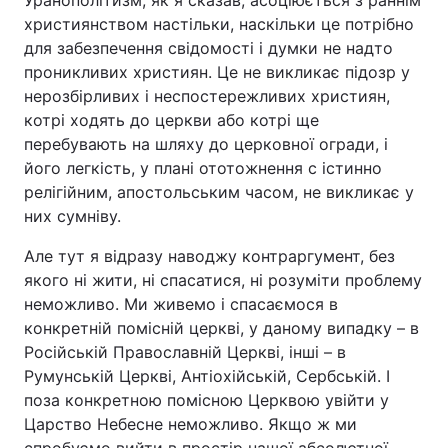
Уранополітизм, як я сказав, асоціюється з раннім
християнством настільки, наскільки це потрібно
для забезпечення свідомості і думки не надто
проникливих християн. Це не викликає підозр у
нерозбірливих і неспостережливих християн,
котрі ходять до церкви або котрі ще
перебувають на шляху до церковної огради, і
його легкість, у плані ототожнення с істинно
релігійним, апостольським часом, не викликає у
них сумніву.
Але тут я відразу наводжу контраргумент, без
якого ні жити, ні спасатися, ні розуміти проблему
неможливо. Ми живемо і спасаємося в
конкретній помісній церкві, у даному випадку – в
Російській Православній Церкві, інші – в
Румунській Церкві, Антіохійській, Сербській. І
поза конкретною помісною Церквою увійти у
Царство Небесне неможливо. Якщо ж ми