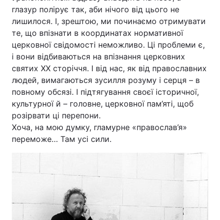
глазур полірує так, аби нічого від цього не
лишилося. І, зрештою, ми починаємо отримувати
те, що впізнати в координатах нормативної
церковної свідомості неможливо. Ці проблеми є,
і вони відбиваються на впізнання церковних
святих ХХ сторіччя. І від нас, як від православних
людей, вимагаються зусилля розуму і серця – в
повному обсязі. І підтягування своєї історичної,
культурної й – головне, церковної пам’яті, щоб
розірвати ці перепони.
Хоча, на мою думку, гламурне «православ’я»
переможе… Там усі сили.