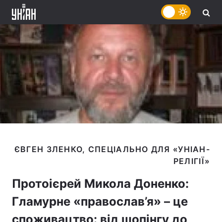
ЄВГЕН ЗЛЕНКО, СПЕЦІАЛЬНО ДЛЯ «УНІАН-
Протоієрей Микола Доненко:
Гламурне «православ’я» – це
споживацтво: від шопінгу до