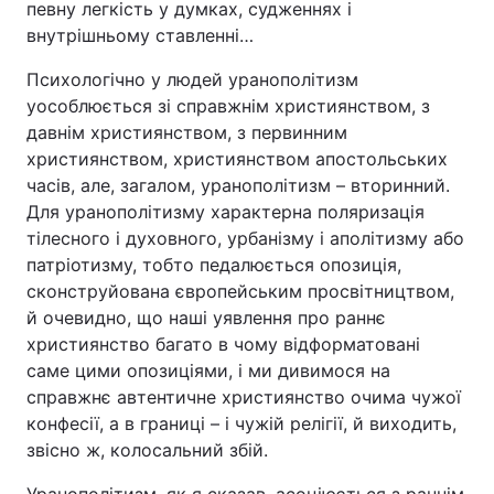
певну легкість у думках, судженнях і
внутрішньому ставленні…
Психологічно у людей уранополітизм
уособлюється зі справжнім християнством, з
давнім християнством, з первинним
християнством, християнством апостольських
часів, але, загалом, уранополітизм – вторинний.
Для уранополітизму характерна поляризація
тілесного і духовного, урбанізму і аполітизму або
патріотизму, тобто педалюється опозиція,
сконструйована європейським просвітництвом,
й очевидно, що наші уявлення про раннє
християнство багато в чому відформатовані
саме цими опозиціями, і ми дивимося на
справжнє автентичне християнство очима чужої
конфесії, а в границі – і чужій релігії, й виходить,
звісно ж, колосальний збій.