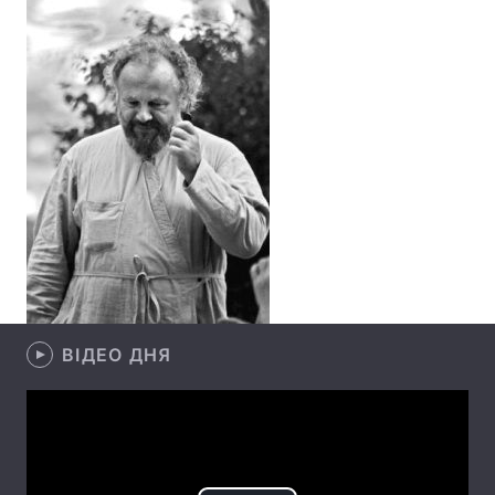
Головна
Війна
Україна
Політика
Економіка
Світ
Спорт
Наука
Техно і зв'язок
Лайт
Зброя
Інциденти
ВІДЕО ДНЯ
Здоров'я
Туризм
Цікавинки
Погода
Екологія
Регіони