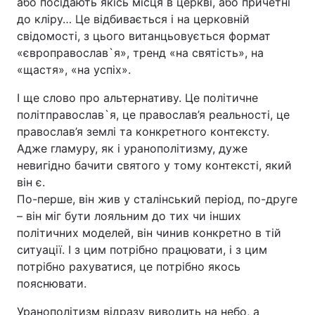
або посідають якісь місця в церкві, або причетні
до кліру… Це відбивається і на церковній
свідомості, з цього витанцьовується формат
«європравослав`я», тренд «на святість», на
«щастя», «на успіх».
І ще слово про альтернативу. Це політичне
політправослав`я, це православ’я реальності, це
православ’я землі та конкретного контексту.
Адже гламуру, як і уранополітизму, дуже
невигідно бачити святого у тому контексті, який
він є.
По-перше, він жив у сталінський період, по-друге
– він міг бути лояльним до тих чи інших
політичних моделей, він чинив конкретно в тій
ситуації. І з цим потрібно працювати, і з цим
потрібно рахуватися, це потрібно якось
пояснювати.
Уранополітизм відразу виводить на небо, а