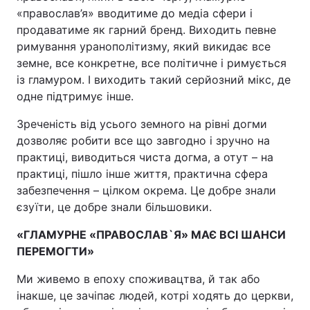
«православ’я» вводитиме до медіа сфери і
продаватиме як гарний бренд. Виходить певне
римування уранополітизму, який викидає все
земне, все конкретне, все політичне і римується
із гламуром. І виходить такий серйозний мікс, де
одне підтримує інше.
Зреченість від усього земного на рівні догми
дозволяє робити все що завгодно і зручно на
практиці, виводиться чиста догма, а отут – на
практиці, пішло інше життя, практична сфера
забезпечення – цілком окрема. Це добре знали
єзуїти, це добре знали більшовики.
«ГЛАМУРНЕ «ПРАВОСЛАВ`Я» МАЄ ВСІ ШАНСИ
ПЕРЕМОГТИ»
Ми живемо в епоху споживацтва, й так або
інакше, це зачіпає людей, котрі ходять до церкви,