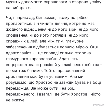
мусить допомогти спрацювати в сторону успіху
на виборах».
Чи, наприклад, бізнесмен, якому потрібно
пропаритися: він чинить діяння, котре не має
жодного відношення ні до його віри, ні до його
сподівання, ні до його поглядів, ні до його
справжніх цілей, але між тим, гламурне
забезпечення відбувається повною мірою. Оця
адаптованість – це справді сильна сторона
гламурного «православ’я». Здатність
воцерковлювати розкіш й усілякі непотребства –
це ми теж бачимо. Тобто, православний
християнин має бути успішним. Але ми
розуміємо, що Христос не завжди буває на боці
переможця. Він може бути і на боці
переможеного. І взагалі, де бути Христові, ніхто
не вказує.
Реклама