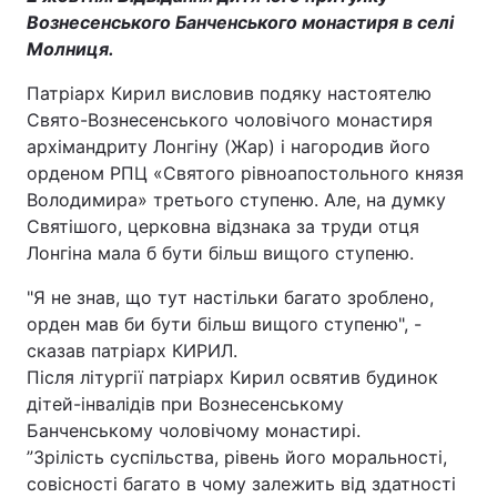
Вознесенського Банченського монастиря в селі
Молниця.
Патріарх Кирил висловив подяку настоятелю
Свято-Вознесенського чоловічого монастиря
архімандриту Лонгіну (Жар) і нагородив його
орденом РПЦ «Святого рівноапостольного князя
Володимира» третього ступеню. Але, на думку
Святішого, церковна відзнака за труди отця
Лонгіна мала б бути більш вищого ступеню.
"Я не знав, що тут настільки багато зроблено,
орден мав би бути більш вищого ступеню", -
сказав патріарх КИРИЛ.
Після літургії патріарх Кирил освятив будинок
дітей-інвалідів при Вознесенському
Банченському чоловічому монастирі.
”Зрілість суспільства, рівень його моральності,
совісності багато в чому залежить від здатності