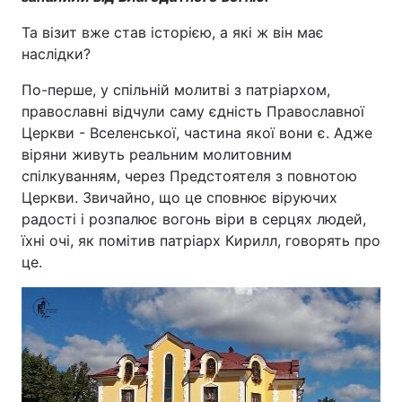
Та візит вже став історією, а які ж він має
наслідки?
По-перше, у спільній молитві з патріархом,
православні відчули саму єдність Православної
Церкви - Вселенської, частина якої вони є. Адже
віряни живуть реальним молитовним
спілкуванням, через Предстоятеля з повнотою
Церкви. Звичайно, що це сповнює віруючих
радості і розпалює вогонь віри в серцях людей,
їхні очі, як помітив патріарх Кирилл, говорять про
це.