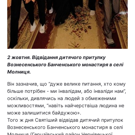
2 жовтня. Відвідання дитячого притулку
Вознесенського Банченського монастиря в селі
Молниця.
Він зазначив, що ”дуже велике питання, хто кому
більше потрібен - ми інвалідам, або інваліди нам”,
оскільки, дивлячись на людей з обмеженими
можливостями, ”навіть найчерствіша людина не
може залишитися байдужою».
Того ж дня Святіший відвідав дитячий притулок
Вознесенського Банченського монастиря в селі
Молниця (Герцаївський район Чернівецької