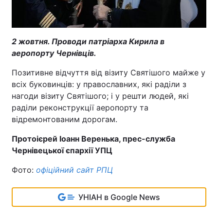
2 жовтня. Проводи патріарха Кирила в
аеропорту Чернівців.
Позитивне відчуття від візиту Святішого майже у
всіх буковинців: у православних, які раділи з
нагоди візиту Святішого; і у решти людей, які
раділи реконструкції аеропорту та
відремонтованим дорогам.
Протоієрей Іоанн Веренька, прес-служба
Чернівецької єпархії УПЦ
Фото:
офіційний сайт РПЦ
УНІАН в Google News