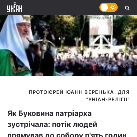
ПРОТОІЄРЕЙ ІОАНН ВЕРЕНЬКА, ДЛЯ
Як Буковина патріарха
зустрічала: потік людей
прямував до собору п'ять годин