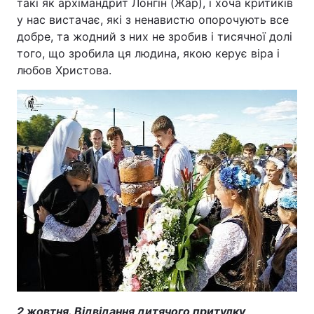
такі як архімандрит Лонгін (Жар), і хоча критиків
у нас вистачає, які з ненавистю опорочують все
добре, та жодний з них не зробив і тисячної долі
того, що зробила ця людина, якою керує віра і
любов Христова.
2 жовтня. Відвідання дитячого притулку