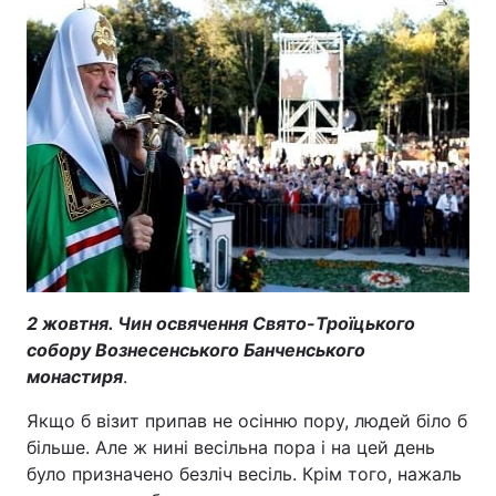
2 жовтня. Чин освячення Свято-Троїцького
собору Вознесенського Банченського
монастиря
.
Якщо б візит припав не осінню пору, людей біло б
більше. Але ж нині весільна пора і на цей день
було призначено безліч весіль. Крім того, нажаль