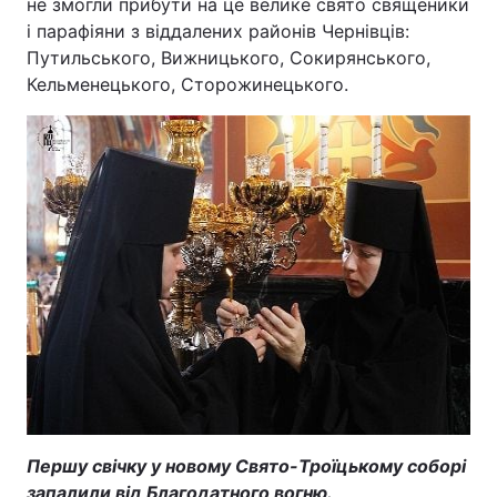
не змогли прибути на це велике свято священики
і парафіяни з віддалених районів Чернівців:
Путильського, Вижницького, Сокирянського,
Кельменецького, Сторожинецького.
Першу свічку у новому Свято-Троїцькому соборі
запалили від Благодатного вогню.