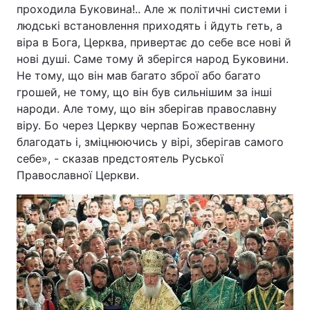
проходила Буковина!.. Але ж політичні системи і
людські встановлення приходять і йдуть геть, а
віра в Бога, Церква, привертає до себе все нові й
нові душі. Саме тому й зберігся народ Буковини.
Не тому, що він мав багато зброї або багато
грошей, не тому, що він був сильнішим за інші
народи. Але тому, що він зберігав православну
віру. Бо через Церкву черпав Божественну
благодать і, зміцнюючись у вірі, зберігав самого
себе», - сказав предстоятель Руської
Православної Церкви.