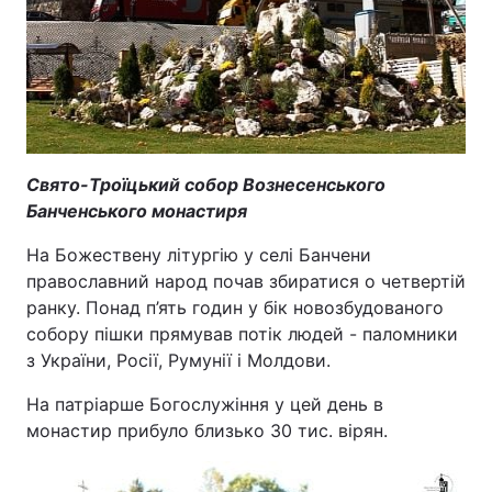
Свято-Троїцький собор Вознесенського
Банченського монастиря
На Божествену літургію у селі Банчени
православний народ почав збиратися о четвертій
ранку. Понад п’ять годин у бік новозбудованого
собору пішки прямував потік людей - паломники
з України, Росії, Румунії і Молдови.
На патріарше Богослужіння у цей день в
монастир прибуло близько 30 тис. вірян.