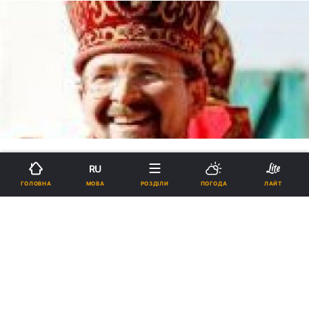
RU
МОВА
ГОЛОВНА
РОЗДІЛИ
ПОГОДА
ЛАЙТ
Єпископ Богдан (Дзюрах): За
виїзд українців за кордон несе
відповідальність політична
верхівка