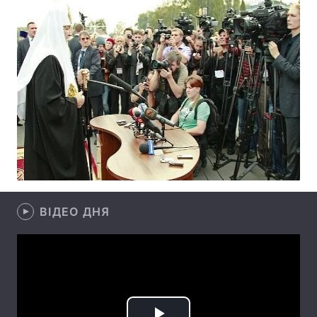
Головна
Війна
Україна
Політика
Економіка
Світ
Спорт
Наука
Техно і зв'язок
Лайт
ВІДЕО ДНЯ
Зброя
Інциденти
Здоров'я
Туризм
Цікавинки
Погода
Екологія
Регіони