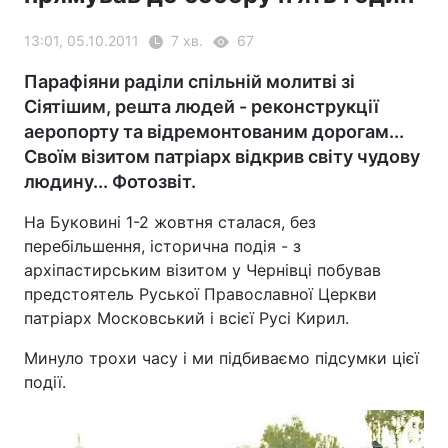
13:01, 05.10.2011
7 хв.
67
Парафіяни раділи спільній молитві зі
Сіятішим, решта людей - реконструкції
аеропорту та відремонтованим дорогам...
Своїм візитом патріарх відкрив світу чудову
людину... Фотозвіт.
На Буковині 1-2 жовтня сталася, без
перебільшення, історична подія - з
архіпастирським візитом у Чернівці побував
предстоятель Руської Православної Церкви
патріарх Московський і всієї Русі Кирил.
Минуло трохи часу і ми підбиваємо підсумки цієї
події.