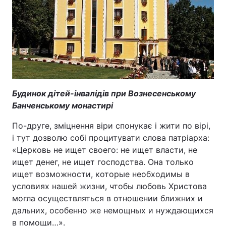
Будинок дітей-інвалідів при Вознесенському
Банченському монастирі
По-друге, зміцнення віри спонукає і жити по вірі,
і тут дозволю собі процитувати слова патріарха:
«Церковь не ищет своего: не ищет власти, не
ищет денег, не ищет господства. Она только
ищет возможности, которые необходимы в
условиях нашей жизни, чтобы любовь Христова
могла осуществляться в отношении ближних и
дальних, особенно же немощных и нуждающихся
в помощи…».