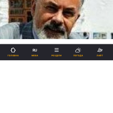
RU
МОВА
ГОЛОВНА
РОЗДІЛИ
ПОГОДА
ЛАЙТ
Міністр освіти Дмитро
Табачник: "Доля церкви не є
справою політиків"
12:44, 14.09.2011
16 хв.
24
"Мені здається, що спільний гуманітарний
простір - духовний, історичний та