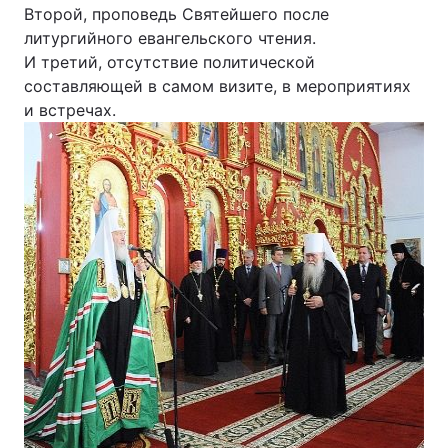
Второй, проповедь Святейшего после
Лонгріди
литургийного евангельского чтения.
И третий, отсутствие политической
составляющей в самом визите, в мероприятиях
Відео з Youtube
Статті
и встречах.
Інтерв'ю
Думки
Архів
Вакансії
Контакти
Послуги