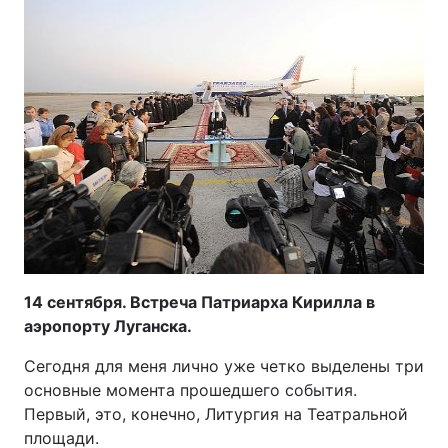
Головна
Війна
Україна
Політика
Економіка
Світ
Спорт
Наука
Техно і зв'язок
Лайт
14 сентября. Встреча Патриарха Кирилла в
Зброя
Інциденти
аэропорту Луганска.
Здоров'я
Туризм
Сегодня для меня лично уже четко выделены три
основные момента прошедшего события.
Цікавинки
Погода
Первый, это, конечно, Литургия на Театральной
площади.
Екологія
Регіони