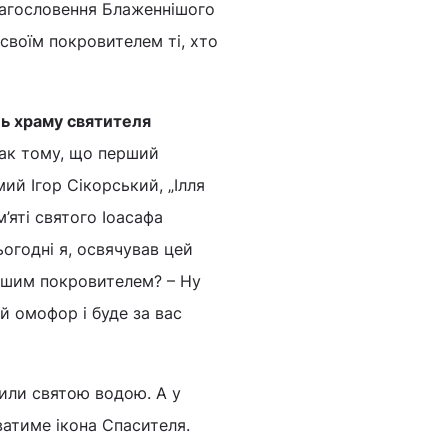
лагословення Блаженнішого
воїм покровителем ті, хто
ль храму святителя
ак тому, що перший
ий Ігор Сікорський, „Ілля
’яті святого Іоасафа
огодні я, освячував цей
нашим покровителем? – Ну
ій омофор і буде за вас
пили святою водою. А у
уватиме ікона Спасителя.