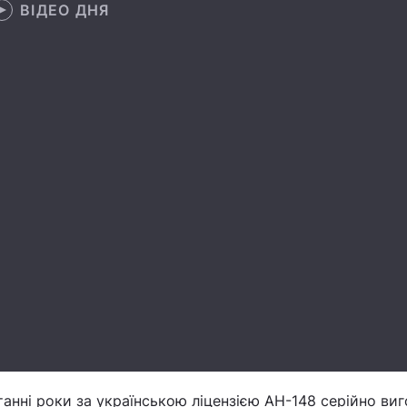
ВІДЕО ДНЯ
анні роки за українською ліцензією АН-148 серійно виг