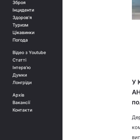
Зброя
Інциденти
Здоров'я
Туризм
Цікавинки
Погода
Відео з Youtube
Статті
Інтерв'ю
Думки
У 
Лонгріди
АН
Архів
по
Вакансії
Контакти
Дер
ком
ви