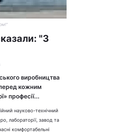
ом!"
казали: "З
6
нського виробництва
 перед кожним
» професії...
ійний науково-технічний
о, лабораторії, завод та
асні комфортабельні