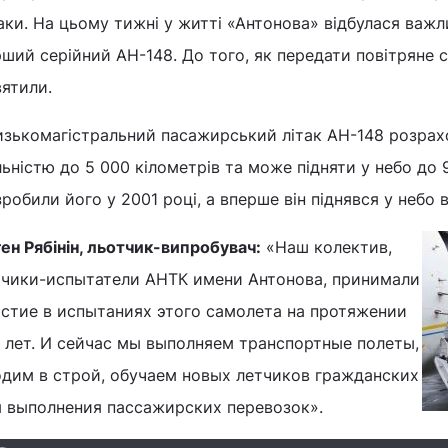
аки. На цьому тижні у житті «Антонова» відбулася важ
ший серійний АН-148. До того, як передати повітряне 
ятили.
изькомагістральний пасажирський літак АН-148 розрах
ьністю до 5 000 кілометрів та може підняти у небо до 
робили його у 2001 році, а вперше він піднявся у небо в
ен Рябінін, льотчик-випробувач:
«Наш колектив,
тчики-испытатели АНТК имени Антонова, принимали
астие в испытаниях этого самолета на протяжении
х лет. И сейчас мы выполняем транспортные полеты,
одим в строй, обучаем новых летчиков гражданских
я выполнения пассажирских перевозок».