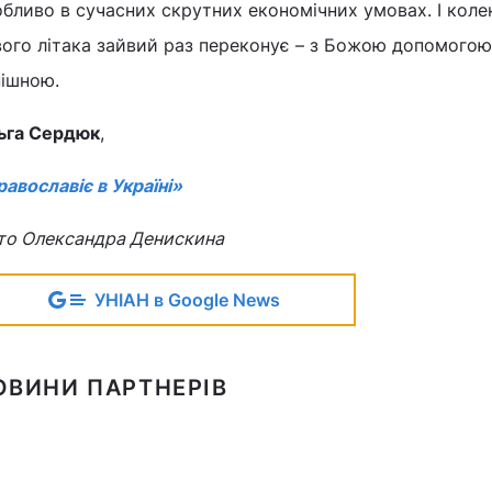
бливо в сучасних скрутних економічних умовах. І коле
ого літака зайвий раз переконує – з Божою допомогою
пішною.
ьга Сердюк
,
авославіє в Україні»
то Олександра Денискина
УНІАН в Google News
ОВИНИ ПАРТНЕРІВ