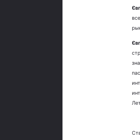
Єв
вс
рын
Євг
ст
зна
па
инт
ин
Лет
Ств