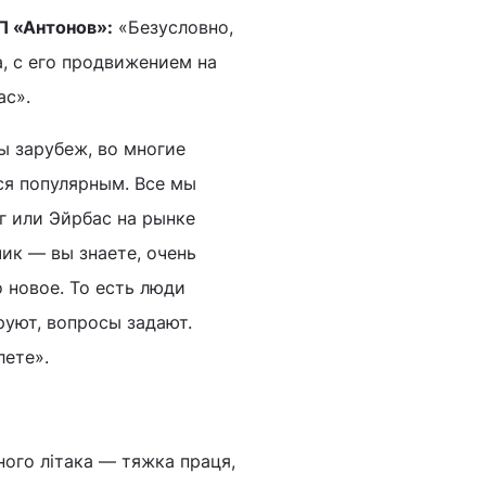
П «Антонов»:
«Безусловно,
, с его продвижением на
ас».
 зарубеж, во многие
ся популярным. Все мы
г или Эйрбас на рынке
ик ― вы знаете, очень
о новое. То есть люди
руют, вопросы задают.
лете».
ного літака ― тяжка праця,