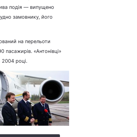
лива подія ― випущено
судно замовнику, його
ований на перельоти
90 пасажирів. «Антонівці»
 2004 році.