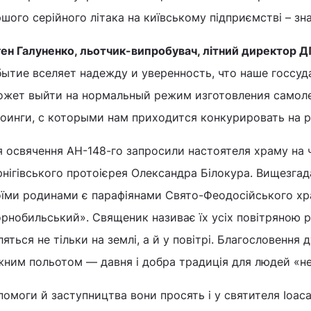
шого серійного літака на київському підприємстві – зна
ген Галуненко, льотчик-випробувач, літний директор 
бытие вселяет надежду и уверенность, что наше госсу
ожет выйти на нормальный режим изготовления самоле
Боинги, с которыми нам приходится конкурировать на р
я освячення АН-148-го запросили настоятеля храму на 
нігівського протоієрея Олександра Білокура. Вищезгад
оїми родинами є парафіянами Свято-Феодосійського хра
орнобильський». Священик називає їх усіх повітряною 
яться не тільки на землі, а й у повітрі. Благословення
ним польотом ― давня і добра традиція для людей «неб
омоги й заступництва вони просять і у святителя Іоас