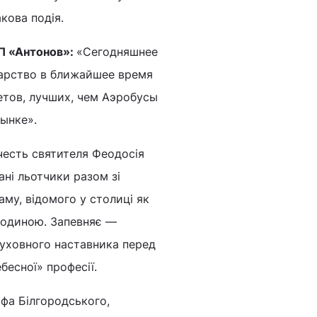
кова подія.
ДП «Антонов»:
«Сегодняшнее
дарство в ближайшее время
тов, лучших, чем Аэробусы
ынке».
честь святителя Феодосія
ані льотчики разом зі
му, відомого у столиці як
родиною. Запевняє ―
 духовного наставника перед
есної» професії.
афа Білгородського,