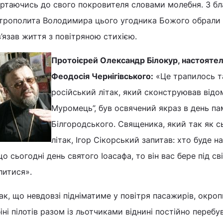
ертаючись до свого покровителя словами молебня. З б
трополита Володимира цього угодника Божого обрали с
’язав життя з повітряною стихією.
Протоієрей Олександр Білокур, настояте
Феодосія Чернігівського:
«Це трапилось т
російський літак, який сконструював відом
Муромець”, був освячений якраз в день пам
Білгородського. Священика, який так як сь
літак, Ігор Сікорський запитав: хто буде 
о сьогодні день святого Іоасафа, то він вас бере під св
литися».
ак, що невдовзі підніматиме у повітря пасажирів, окро
іні пілотів разом із льотчиками віднині постійно переб