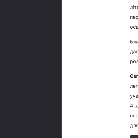
літ
пер
осв
Бл
дал
роз
Євг
ле
уч
4-
вв
дл