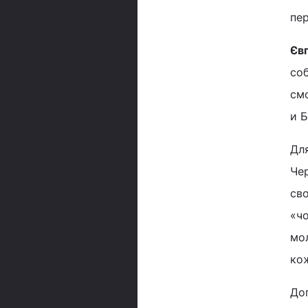
пер
Єв
со
см
и 
Дл
Чер
св
«ч
мол
кож
Доп