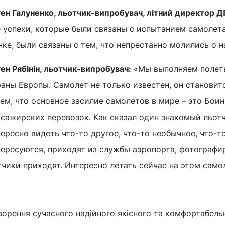
ген Галуненко, льотчик-випробувач, літний директор Д
е успехи, которые были связаны с испытанием самолета
ке, были связаны с тем, что непрестанно молились о н
ен Рябінін, льотчик-випробувач:
«Мы выполняем полеты
раны Европы. Самолет не только известен, он становит
ем, что основное засилие самолетов в мире – это Боин
ссажирских перевозок. Как сказал один знакомый льотч
ересно видеть что-то другое, что-то необычное, что-т
тересуются, приходят из службы аэропорта, фотографи
чики приходят. Интересно летать сейчас на этом само
орення сучасного надійного якісного та комфортабель