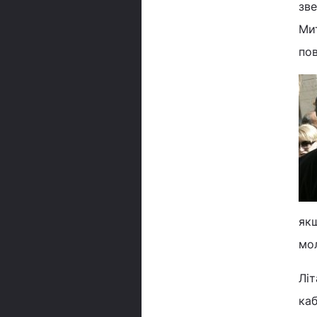
зв
Ми
пов
якщ
мо
Літ
каб