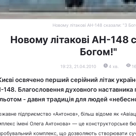
Новому літакові АН-148 сказали: "З Бог
Новому літакові АН-148 с
Богом!"
19:23, 21.04.2010
4 хв.
1
Києві освячено перший серійний літак украї
-148. Благословення духовного наставника
льотом - давня традиція для людей «небесної
жавне підприємство «Антонов», більш відоме як «Авіац
плекс імені Олега Антонова» ― це конструкторське бюр
пробувальний комплекс, що дозволяють створювати суч