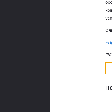
осо
нов
ус
Ол
«Пр
Фо
Н