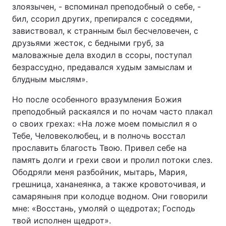
злоязычен, - вспоминал преподобный о себе, -
Тема оформлення
бил, ссорил других, препирался с соседями,
завиствовал, к странным был бесчеловечен, с
друзьями жесток, с бедными груб, за
маловажные дела входил в ссоры, поступал
безрассудно, предавался худым замыслам и
блудным мыслям».
Но после особенного вразумления Божия
преподобный раскаялся и по ночам часто плакал
о своих грехах: «На ложе моем помыслил я о
Тебе, Человеколюбец, и в полночь восстал
прославить благость Твою. Привел себе на
память долги и грехи свои и пролил потоки слез.
Ободряли меня разбойник, мытарь, Мария,
грешница, хананеянка, а также кровоточивая, и
самаряныня при колодце водном. Они говорили
мне: «Восстань, умоляй о щедротах; Господь
твой исполнен щедрот».