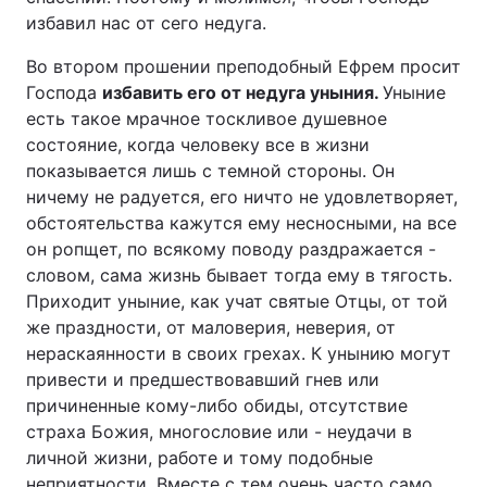
избавил нас от сего недуга.
Во втором прошении преподобный Ефрем просит
Господа
избавить его от недуга уныния.
Уныние
есть такое мрачное тоскливое душевное
состояние, когда человеку все в жизни
показывается лишь с темной стороны. Он
ничему не радуется, его ничто не удовлетворяет,
обстоятельства кажутся ему несносными, на все
он ропщет, по всякому поводу раздражается -
словом, сама жизнь бывает тогда ему в тягость.
Приходит уныние, как учат святые Отцы, от той
же праздности, от маловерия, неверия, от
нераскаянности в своих грехах. К унынию могут
привести и предшествовавший гнев или
причиненные кому-либо обиды, отсутствие
страха Божия, многословие или - неудачи в
личной жизни, работе и тому подобные
неприятности. Вместе с тем очень часто само