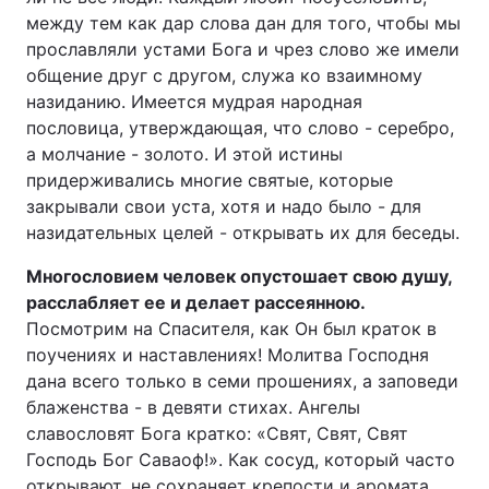
между тем как дар слова дан для того, чтобы мы
прославляли устами Бога и чрез слово же имели
общение друг с другом, служа ко взаимному
назиданию. Имеется мудрая народная
пословица, утверждающая, что слово - серебро,
а молчание - золото. И этой истины
придерживались многие святые, которые
закрывали свои уста, хотя и надо было - для
назидательных целей - открывать их для беседы.
Многословием человек опустошает свою душу,
расслабляет ее и делает рассеянною.
Посмотрим на Спасителя, как Он был краток в
поучениях и наставлениях! Молитва Господня
дана всего только в семи прошениях, а заповеди
блаженства - в девяти стихах. Ангелы
славословят Бога кратко: «Свят, Свят, Свят
Господь Бог Саваоф!». Как сосуд, который часто
открывают, не сохраняет крепости и аромата