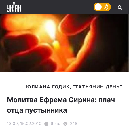
Молитва Ефрема Сирина: плач
отца пустынника
13:09, 15.02.2010
9 хв.
248