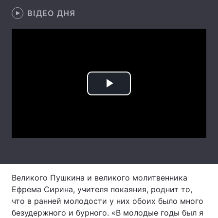
ВІДЕО ДНЯ
Лонгріди
Відео з Youtube
Статті
Інтерв'ю
Думки
Архів
Вакансії
Play
Контакти
Video
Послуги
Великого Пушкина и великого молитвенника
Ефрема Сирина, учителя покаяния, роднит то,
что в ранней молодости у них обоих было много
безудержного и бурного. «В молодые годы был я