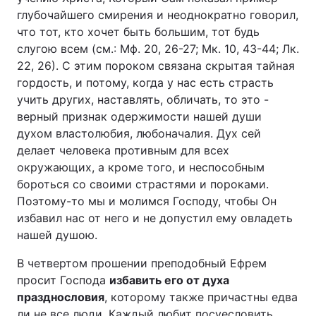
глубочайшего смирения и неоднократно говорил,
что тот, кто хочет быть большим, тот будь
слугою всем (см.: Мф. 20, 26-27; Мк. 10, 43-44; Лк.
22, 26). С этим пороком связана скрытая тайная
гордость, и потому, когда у нас есть страсть
учить других, наставлять, обличать, то это -
верный признак одержимости нашей души
духом властолюбия, любоначалия. Дух сей
делает человека противным для всех
окружающих, а кроме того, и неспособным
бороться со своими страстями и пороками.
Поэтому-то мы и молимся Господу, чтобы Он
избавил нас от него и не допустил ему овладеть
нашей душою.
В четвертом прошении преподобный Ефрем
просит Господа
избавить его от духа
празднословия
, которому также причастны едва
ли не все люди. Каждый любит посуесловить,