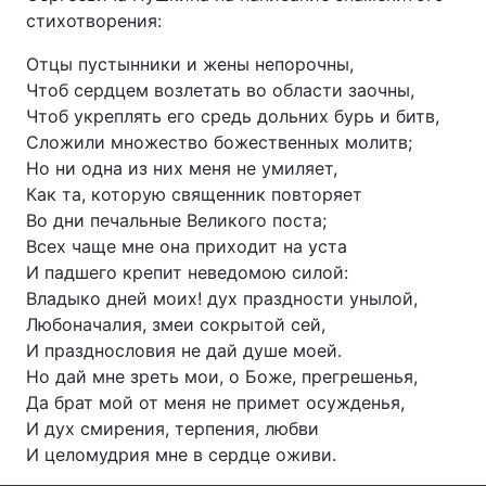
стихотворения:
Отцы пустынники и жены непорочны,
Чтоб сердцем возлетать во области заочны,
Головна
Війна
Чтоб укреплять его средь дольних бурь и битв,
Сложили множество божественных молитв;
Україна
Політика
Но ни одна из них меня не умиляет,
Економіка
Світ
Как та, которую священник повторяет
Во дни печальные Великого поста;
Спорт
Наука
Всех чаще мне она приходит на уста
И падшего крепит неведомою силой:
Техно і зв'язок
Лайт
Владыко дней моих! дух праздности унылой,
Любоначалия, змеи сокрытой сей,
Зброя
Інциденти
И празднословия не дай душе моей.
Но дай мне зреть мои, о Боже, прегрешенья,
Здоров'я
Туризм
Да брат мой от меня не примет осужденья,
И дух смирения, терпения, любви
Цікавинки
Погода
И целомудрия мне в сердце оживи.
Екологія
Регіони