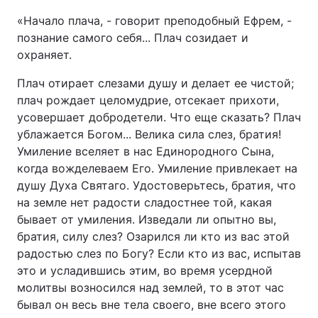
«Начало плача, - говорит преподобный Ефрем, -
познание самого себя... Плач созидает и
охраняет.
Плач отирает слезами душу и делает ее чистой;
плач рождает целомудрие, отсекает прихоти,
усовершает добродетели. Что еще сказать? Плач
ублажается Богом... Велика сила слез, братия!
Умиление вселяет в нас Единородного Сына,
когда вожделеваем Его. Умиление привлекает на
душу Духа Святаго. Удостоверьтесь, братия, что
на земле нет радости сладостнее той, какая
бывает от умиления. Изведали ли опытно вы,
братия, силу слез? Озарился ли кто из вас этой
радостью слез по Богу? Если кто из вас, испытав
это и усладившись этим, во время усердной
молитвы возносился над землей, то в этот час
бывал он весь вне тела своего, вне всего этого