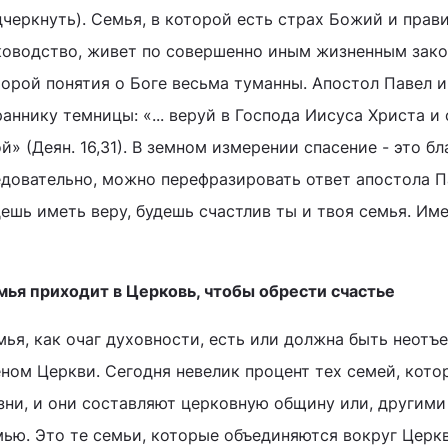
дчеркнуть). Семья, в которой есть страх Божий и прав
ководство, живет по совершенно иным жизненным закон
орой понятия о Боге весьма туманны. Апостол Павел и
аннику темницы: «... веруй в Господа Иисуса Христа и
й» (Деян. 16,31). В земном измерении спасение - это бл
едовательно, можно перефразировать ответ апостола П
ешь иметь веру, будешь счастлив ты и твоя семья. Им
мья приходит в Церковь, чтобы обрести счастье
мья, как очаг духовности, есть или должна быть неот
еном Церкви. Сегодня невелик процент тех семей, кот
зни, и они составляют церковную общину или, другими
мью. Это те семьи, которые объединяются вокруг Церкв