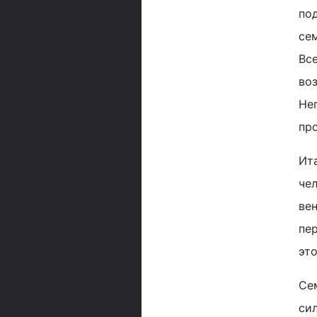
по
сем
Вс
во
Нег
пр
Ит
чел
ве
пер
эт
Сем
сил