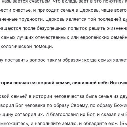
 называется счастьем, что вкладывает в это понятие? К
ести счастье, и приходит семья в Церковь, чаще всего,
зненные трудности. Церковь является той последней д
ращаются после безуспешных попыток решить жизненно
, самых лучших отечественных или европейских семей
ихологической помощи.
чу поставить вопрос таким образом: когда семья являе
тория несчастья первой семьи, лишившей себя Источн
рвой семьей в истории человечества была семья из дву
творил Бог человека по образу Своему, по образу Божи
щину сотворил их. И благословил их Бог, и сказал им 
множайтесь, и наполняйте землю, и обладайте ею». (Быт