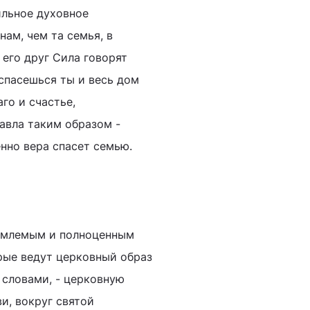
ильное духовное
ам, чем та семья, в
 его друг Сила говорят
 спасешься ты и весь дом
аго и счастье,
авла таким образом -
енно вера спасет семью.
ъемлемым и полноценным
орые ведут церковный образ
 словами, - церковную
и, вокруг святой