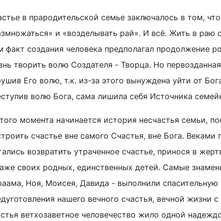
астье в прародительской семье заключалось в том, чт
азмножаться» и «возделывать рай». И всё. Жить в раю 
м факт создания человека предполагал продолжение род
нь творить волю Создателя - Творца. Но первозданная
ушив Его волю, т.к. из-за этого вынуждена уйти от Бог
еступив волю Бога, сама лишила себя Источника семей
этого момента начинается история несчастья семьи, п
строить счастье вне самого Счастья, вне Бога. Веками
тались возвратить утраченное счастье, принося в жерт
даже своих родных, единственных детей. Самые знамен
раама, Ноя, Моисея, Давида - выполнили спасительную
дуготовления нашего вечного счастья, вечной жизни с
астья ветхозаветное человечество жило одной надеждо