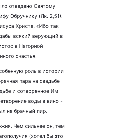
было отведено Святому
фу Обручнику (Лк. 2,51).
исуса Христа. «Ибо так
 дабы всякий верующий в
ристос в Нагорной
нного счастья.
особенную роль в истории
брачная пара на свадьбе
дьбе и сотворенное Им
ретворение воды в вино -
ыл на брачный пир.
ржня. Чем сильнее он, тем
агополучия (хотел бы это