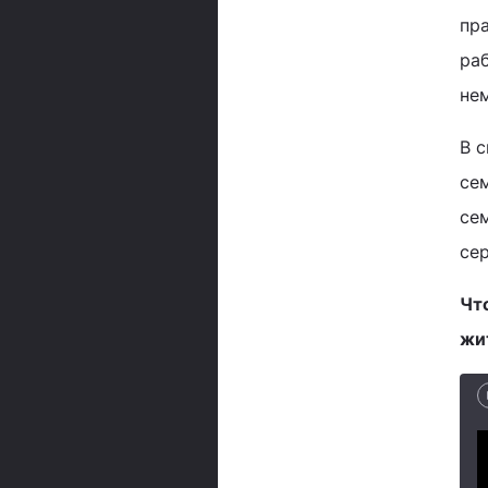
пр
раб
нем
В 
се
се
се
Чт
жи