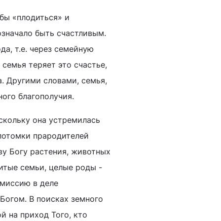
обы «плодиться» и
означало быть счастливым.
а, т.е. через семейную
 семья теряет это счастье,
а. Другими словами, семья,
ного благополучия.
оскольку она устремилась
 потомки прародителей
ву Богу растения, животных
итые семьи, целые роды -
 миссию в деле
 Богом. В поисках земного
й на приход Того, кто