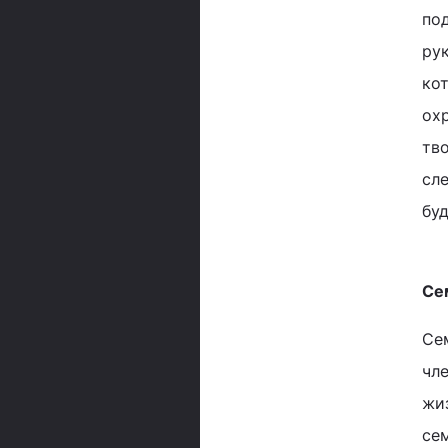
по
ру
кот
охр
тво
сл
буд
Се
Се
чл
жи
се