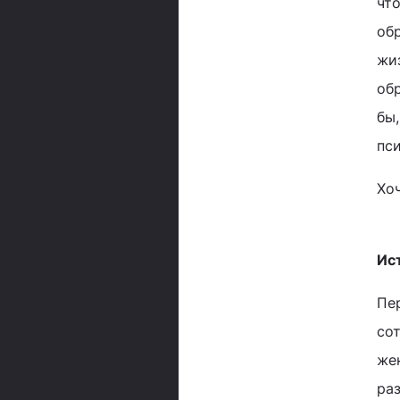
что
обр
жи
об
бы
пс
Хо
Ис
Пе
со
жен
раз