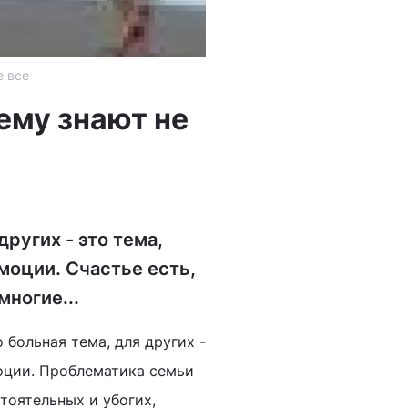
е все
нему знают не
1
других - это тема,
моции. Счастье есть,
многие...
 больная тема, для других -
оции. Проблематика семьи
тоятельных и убогих,