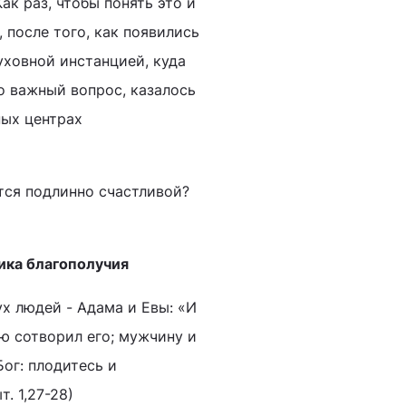
ак раз, чтобы понять это и
 после того, как появились
уховной инстанцией, куда
 важный вопрос, казалось
ных центрах
тся подлинно счастливой?
ика благополучия
х людей - Адама и Евы: «И
ю сотворил его; мужчину и
Бог: плодитесь и
. 1,27-28)