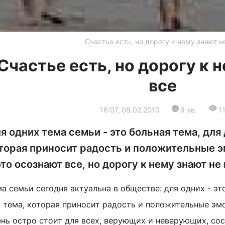
Счастье есть, но дорогу к нему знают н
Счастье есть, но дорогу к 
все
16:07, 08.02.2010
9 хв.
1
я одних тема семьи - это больная тема, для 
торая приносит радость и положительные э
это осознают все, но дорогу к нему знают не 
а семьи сегодня актуальна в обществе: для одних - это
о тема, которая приносит радость и положительные эм
ень остро стоит для всех, верующих и неверующих, сос