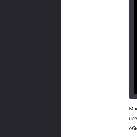
Мн
не
объ