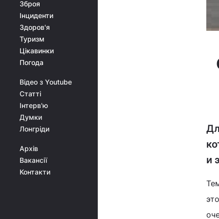
Зброя
Інциденти
Здоров'я
Туризм
Цікавинки
Погода
Відео з Youtube
Статті
Інтерв'ю
Думки
Дл
Лонгріди
ко
Архів
и 
Вакансії
Контакти
Тем
эт
оч