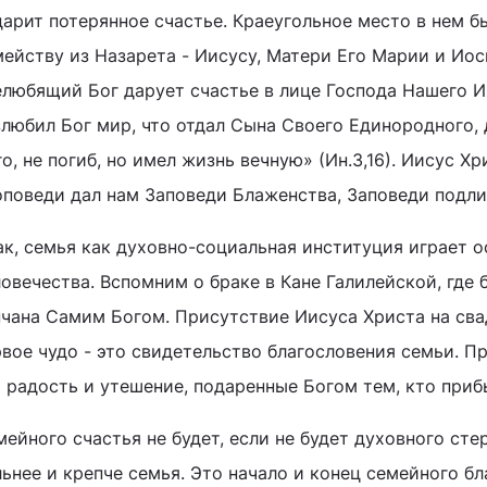
дарит потерянное счастье. Краеугольное место в нем 
ейству из Назарета - Иисусу, Матери Его Марии и Иоси
елюбящий Бог дарует счастье в лице Господа Нашего И
злюбил Бог мир, что отдал Сына Своего Единородного,
о, не погиб, но имел жизнь вечную» (Ин.3,16). Иисус Х
оповеди дал нам Заповеди Блаженства, Заповеди подли
ак, семья как духовно-социальная институция играет 
овечества. Вспомним о браке в Кане Галилейской, где 
нчана Самим Богом. Присутствие Иисуса Христа на сва
вое чудо - это свидетельство благословения семьи. П
о радость и утешение, подаренные Богом тем, кто приб
ейного счастья не будет, если не будет духовного сте
ьнее и крепче семья. Это начало и конец семейного бл