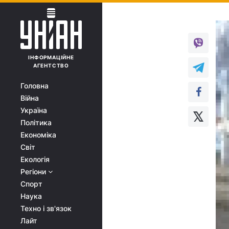
ІНФОРМАЦІЙНЕ
АГЕНТСТВО
Головна
Війна
Україна
Політика
Економіка
Світ
Екологія
Регіони
Спорт
Наука
Техно і зв'язок
Лайт