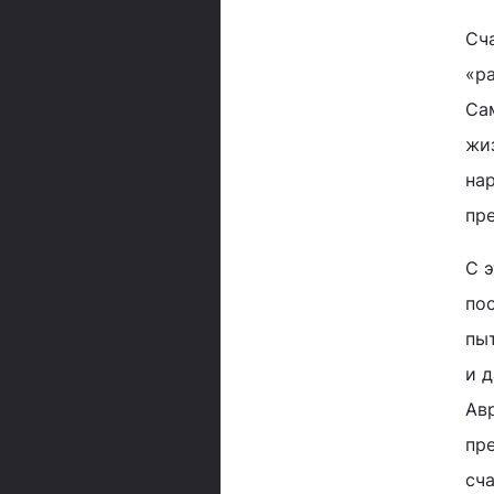
Сч
«р
Са
жиз
нар
пр
С 
по
пы
и 
Ав
пре
сч