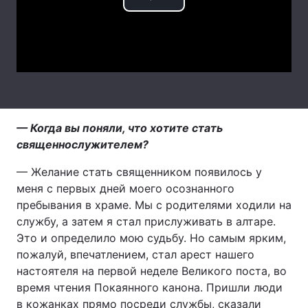
Play
Лонгріди
Video
Відео з Youtube
Статті
Інтерв'ю
Думки
Архів
Вакансії
— Когда вы поняли, что хотите стать
священнослужителем?
Контакти
— Желание стать священником появилось у
Послуги
меня с первых дней моего осознанного
пребывания в храме. Мы с родителями ходили на
службу, а затем я стал прислуживать в алтаре.
Это и определило мою судьбу. Но самым ярким,
пожалуй, впечатлением, стал арест нашего
настоятеля на первой неделе Великого поста, во
время чтения Покаянного канона. Пришли люди
в кожанках прямо посреди службы, сказали