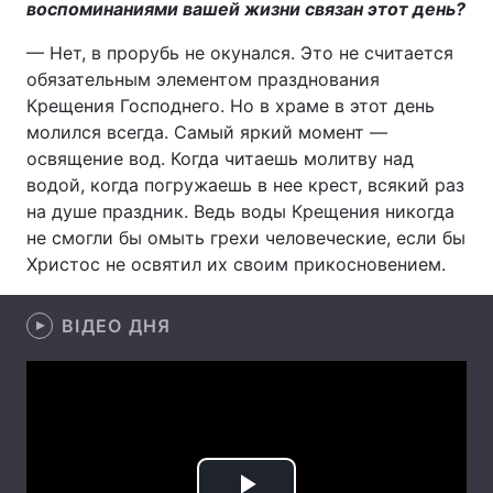
воспоминаниями вашей жизни связан этот день?
— Нет, в прорубь не окунался. Это не считается
обязательным элементом празднования
Головна
Війна
Крещения Господнего. Но в храме в этот день
молился всегда. Самый яркий момент —
Україна
Політика
освящение вод. Когда читаешь молитву над
водой, когда погружаешь в нее крест, всякий раз
Економіка
Світ
на душе праздник. Ведь воды Крещения никогда
не смогли бы омыть грехи человеческие, если бы
Спорт
Наука
Христос не освятил их своим прикосновением.
Техно і зв'язок
Лайт
ВІДЕО ДНЯ
Зброя
Інциденти
Здоров'я
Туризм
Цікавинки
Погода
Екологія
Регіони