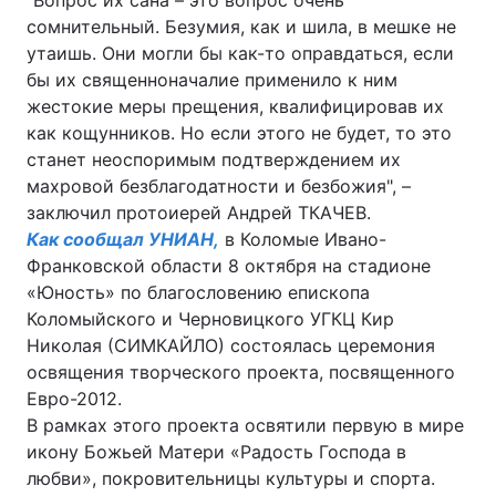
"Вопрос их сана – это вопрос очень
сомнительный. Безумия, как и шила, в мешке не
утаишь. Они могли бы как-то оправдаться, если
бы их священноначалие применило к ним
жестокие меры прещения, квалифицировав их
как кощунников. Но если этого не будет, то это
станет неоспоримым подтверждением их
махровой безблагодатности и безбожия", –
заключил протоиерей Андрей ТКАЧЕВ.
Как сообщал УНИАН,
в Коломые Ивано-
Франковской области 8 октября на стадионе
«Юность» по благословению епископа
Коломыйского и Черновицкого УГКЦ Кир
Николая (СИМКАЙЛО) состоялась церемония
освящения творческого проекта, посвященного
Евро-2012.
В рамках этого проекта освятили первую в мире
икону Божьей Матери «Радость Господа в
любви», покровительницы культуры и спорта.