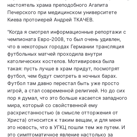
настоятель храма преподобного Агапита
Печерского при медицинском университете
Киева протоиерей Андрей ТКАЧЕВ.
Головна
Війна
"Когда я смотрел информационные репортажи с
чемпионата Евро-2008, то был очень удивлен,
Україна
Політика
что в некоторых городах Германии трансляция
Економіка
Світ
футбольных матчей проходила внутри
католических костелов. Мотивировка была
Спорт
Наука
такая: пусть лучше в храм придут, посмотрят
футбол, чем будут смотреть в ночных барах.
Техно і зв'язок
Лайт
Футбол там давно перестал быть уже просто
игрой, а стал современной религией. Но до сих
Зброя
Інциденти
пор я думал, что это больше касается западного
мира, который со свойственной ему
Здоров'я
Туризм
расхристанностью (в смысле отторжения от
Христа) относится к таким вещам, и для меня
Цікавинки
Погода
это новость, что в УГКЦ пошли тем же путем. И
Екологія
Регіони
это симптоматичное явление настолько за