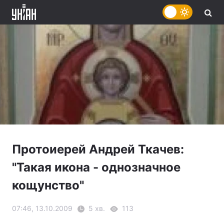
Протоиерей Андрей Ткачев:
"Такая икона - однозначное
кощунство"
07:46, 13.10.2009
5 хв.
113