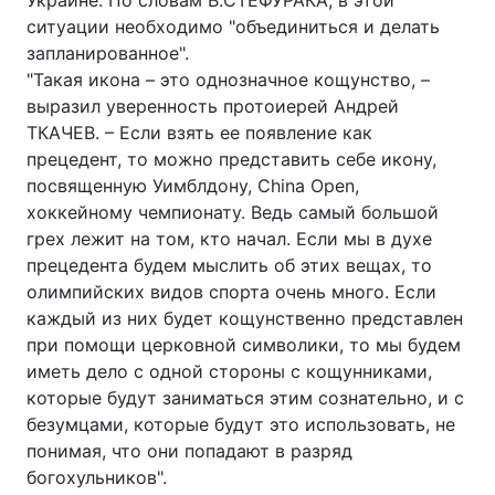
Украине. По словам В.СТЕФУРАКА, в этой
ситуации необходимо "объединиться и делать
Тема оформлення
запланированное".
"Такая икона – это однозначное кощунство, –
выразил уверенность протоиерей Андрей
ТКАЧЕВ. – Если взять ее появление как
прецедент, то можно представить себе икону,
посвященную Уимблдону, China Open,
хоккейному чемпионату. Ведь самый большой
грех лежит на том, кто начал. Если мы в духе
прецедента будем мыслить об этих вещах, то
олимпийских видов спорта очень много. Если
каждый из них будет кощунственно представлен
при помощи церковной символики, то мы будем
иметь дело с одной стороны с кощунниками,
которые будут заниматься этим сознательно, и с
безумцами, которые будут это использовать, не
понимая, что они попадают в разряд
богохульников".