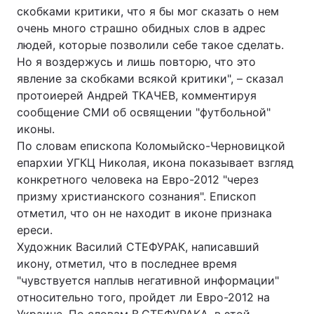
скобками критики, что я бы мог сказать о нем
Лонгріди
очень много страшно обидных слов в адрес
людей, которые позволили себе такое сделать.
Но я воздержусь и лишь повторю, что это
Відео з Youtube
Статті
явление за скобками всякой критики", – сказал
протоиерей Андрей ТКАЧЕВ, комментируя
Інтерв'ю
Думки
сообщение СМИ об освящении "футбольной"
Архів
Вакансії
иконы.
По словам епископа Коломыйско-Черновицкой
Контакти
епархии УГКЦ Николая, икона показывает взгляд
конкретного человека на Евро-2012 "через
Послуги
призму христианского сознания". Епископ
отметил, что он не находит в иконе признака
ереси.
Художник Василий СТЕФУРАК, написавший
икону, отметил, что в последнее время
"чувствуется наплыв негативной информации"
относительно того, пройдет ли Евро-2012 на