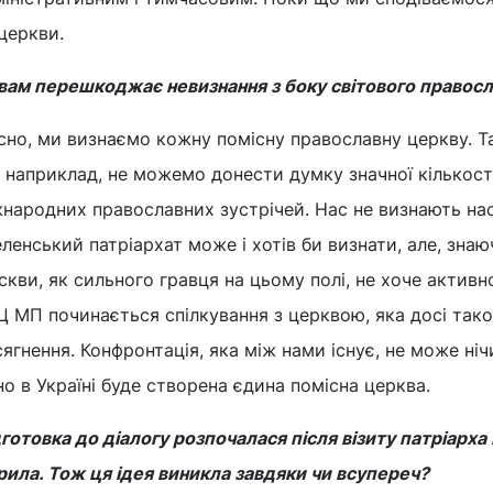
церкви.
вам перешкоджає невизнання з боку світового правосла
сно, ми визнаємо кожну помісну православну церкву. Та 
 наприклад, не можемо донести думку значної кількості
народних православних зустрічей. Нас не визнають на
ленський патріархат може і хотів би визнати, але, зна
кви, як сильного гравця на цьому полі, не хоче активн
 МП починається спілкування з церквою, яка досі так
ягнення. Конфронтація, яка між нами існує, не може ніч
но в Україні буде створена єдина помісна церква.
готовка до діалогу розпочалася після візиту патріарха 
ила. Тож ця ідея виникла завдяки чи всупереч?