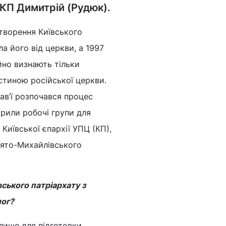
Ц КП Димитрій (Рудюк).
творення Київського
ла його від церкви, а 1997
йно визнають тільки
стиною російської церкви.
ав’ї розпочався процес
рили робочі групи для
 Київської єпархії УПЦ (КП),
Свято-Михайлівського
ського патріархату з
лог?
 лише для підготовки