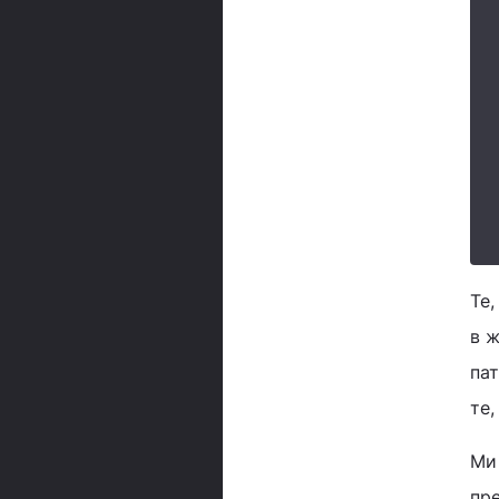
Те,
в ж
пат
те,
Ми 
пр