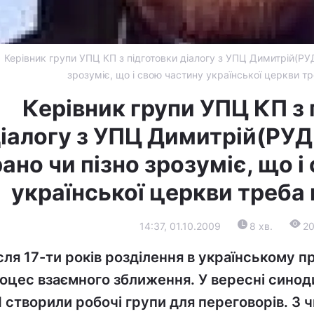
Керівник групи УПЦ КП з підготовки діалогу з УПЦ Димитрій(РУ
зрозуміє, що і свою частину української церкви тр
Керівник групи УПЦ КП з 
іалогу з УПЦ Димитрій(РУ
рано чи пізно зрозуміє, що 
української церкви треба 
14:37, 01.10.2009
8 хв.
2
сля 17-ти років розділення в українському п
оцес взаємного зближення. У вересні синод
 створили робочі групи для переговорів. З 