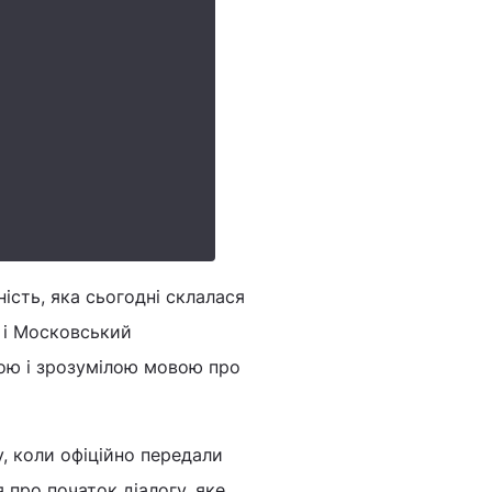
ність, яка сьогодні склалася
й і Московський
кою і зрозумілою мовою про
у, коли офіційно передали
ро початок діалогу, яке