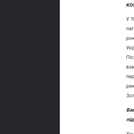
ко
У 1
пат
рок
Укр
Піс
вза
пер
рек
Зо
Ваш
під
Хоч