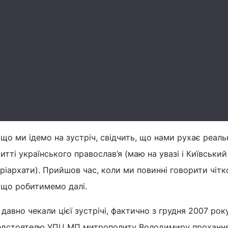
 що ми ідемо на зустріч, свідчить, що нами рухає реаль
итті українського православ’я (маю на увазі і Київськи
ріархати). Прийшов час, коли ми повинні говорити чіт
 що робитимемо далі.
давно чекали цієї зустрічі, фактично з грудня 2007 рок
едстоятелю УПЦ МП митрополиту Володимиру прохання п