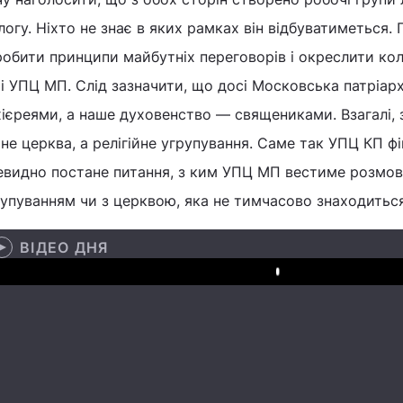
логу. Ніхто не знає в яких рамках він відбуватиметься.
обити принципи майбутніх переговорів і окреслити кол
і УПЦ МП. Слід зазначити, що досі Московська патріарх
ієреями, а наше духовенство — священиками. Взагалі, з 
не церква, а релігійне угрупування. Саме так УПЦ КП фі
видно постане питання, з ким УПЦ МП вестиме розмову
упуванням чи з церквою, яка не тимчасово знаходиться 
ВІДЕО ДНЯ
Play