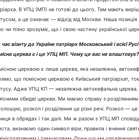
ріарха. В УПЦ (МП) не готові до цього. Там мають виріш
тусом, а це означає — відхід від Москви. Наша позиція
о чи пізно зрозуміє, що і свою частину української цер
 час візиту до України патріарх Московський і всієї Ру
існа церква є і це УПЦ МП. Чому це вас не влаштовує?
існою церквою є лише церква, яка незалежна, автокеф
емо, що помісною церквою є Київський патріархат, том
атусу. Адже УПЦ КП — незалежна автокефальна церква. 
існими обидві церкви. Ми маємо справу з розділенням 
олошую, розкол і розділення це різні речі. Розкол — це
ниця в обрядах і так далі. Ми ж разом з УПЦ МП сповід
ста, визнаємо один символ віри, правила і вчення святи
міністративним і тимчасовим. Поки що ми сподіваємос