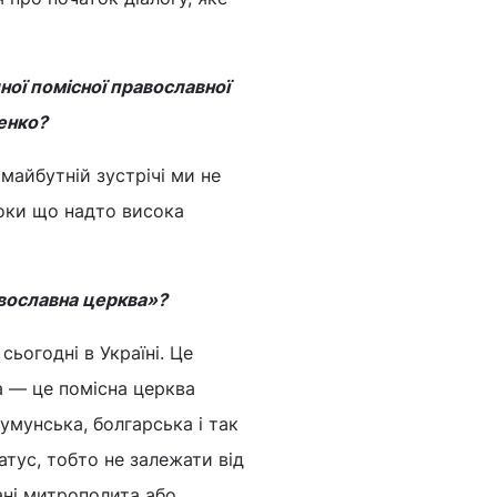
ної помісної православної
енко?
майбутній зустрічі ми не
поки що надто висока
авославна церква»?
сьогодні в Україні. Це
а — це помісна церква
румунська, болгарська і так
тус, тобто не залежати від
ані митрополита або