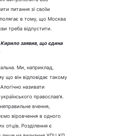
ити питання зі своїм
 полягає в тому, що Москва
кви треба відпустити.
сі Кирило заявив, що єдина
альна. Ми, наприклад,
у що він відповідає такому
Алогічно називати
українського православ’я.
 неправильне вчення,
уємо віровчення в одного
х отців. Розділення є
я лише на визнання УПЦ КП