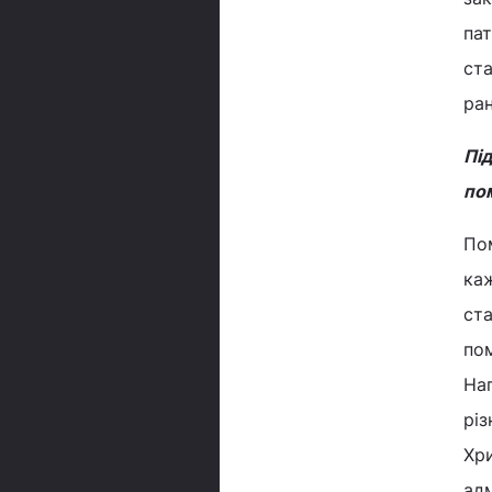
пат
ста
ран
Під
пом
Пом
каж
ст
пом
Наг
різ
Хри
ад