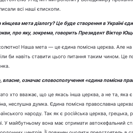
писали всі наші єпископи.
 кінцева мета діалогу? Це буде створення в Україні єди
ркви, про яку, зокрема, говорить Президент Віктор Ющ
олютно! Наша мета — це єдина помісна церква. Але на 
іли би навіть ставити цього питання таким чином. Це 
нка.
, власне, означає словосполучення «єдина помісна пр
ато хто вважає, що це якась інша церква, а не та, яка є 
на, неслушна думка. Єдина помісна православна церкв
аїнського народу. Так як є російська церква, грецька, 
і. У майбутньому вона має отримати автокефальний ста
ордонних центрів. Її повинен очолити предстоятель в с