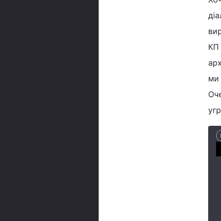
діа
вир
КП 
арх
ми 
Оче
угр