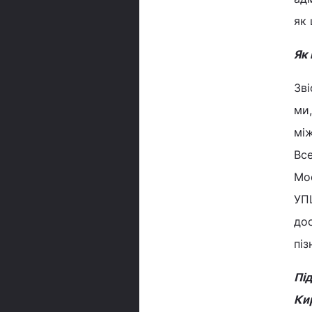
як 
Як 
Зві
ми,
між
Все
Мос
УПЦ
дос
піз
Під
Кир