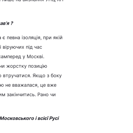
в’я ?
є певна ізоляція, при якій
 віруючих під час
самперед у Москві.
ючи жорстку позицію
о втручатися. Якщо з боку
ою не вважалася, це вже
им закінчитись. Рано чи
Московського і всієї Русі