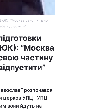
ДЮК): “Москва рано чи пізно
еба відпустити”
підготовки
ДЮК): “Москва
і свою частину
відпустити”
0
равослав’ї розпочався
и церков УПЦ і УПЦ
чим вони йдуть на