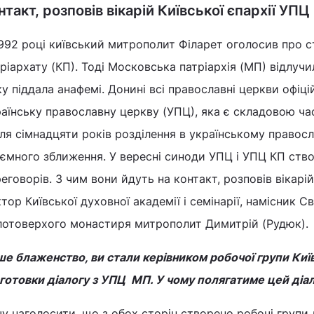
нтакт, розповів вікарій Київської єпархії УП
992 році київський митрополит Філарет оголосив про с
ріархату (КП). Тоді Московська патріархія (МП) відлучи
у піддала анафемі. Донині всі православні церкви офіці
аїнську православну церкву (УПЦ), яка є складовою ча
ля сімнадцяти років розділення в українському правосл
ємного зближення. У вересні синоди УПЦ і УПЦ КП ство
еговорів. З чим вони йдуть на контакт, розповів вікарій
тор Київської духовної академії і семінарії, намісник 
лотоверхого монастиря митрополит Димитрій (Рудюк).
е блаженство, ви стали керівником робочої групи Київ
готовки діалогу з УПЦ МП. У чому полягатиме цей діа
у наголосити, що з обох сторін створено робочі групи