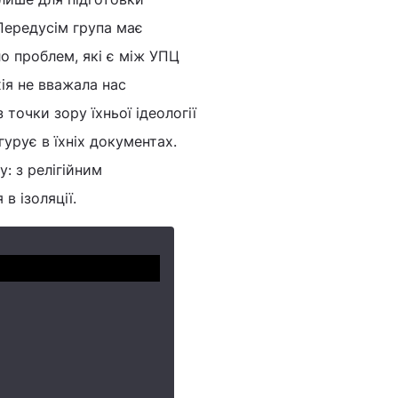
 Передусім група має
о проблем, які є між УПЦ
ія не вважала нас
точки зору їхньої ідеології
гурує в їхніх документах.
: з релігійним
в ізоляції.