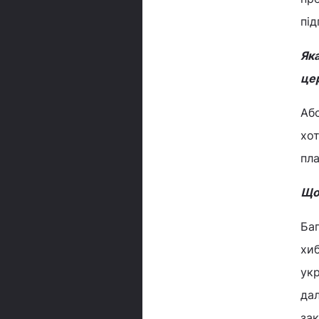
під
Яка
це
Абс
хот
пла
Що
Баг
хиб
укр
дал
зак