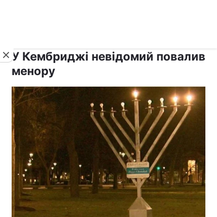
›
›
рус ›
Новини
Релігії
Іудаїзм
У Кембриджі невідомий повалив
менору