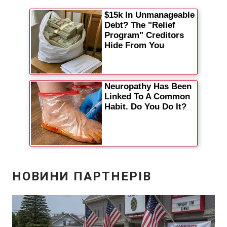
Відео з Youtube
Статті
Інтерв'ю
Думки
Архів
Вакансії
Контакти
ПОСЛУГИ
Реклама на сайті
Фотобанк
Моніторинг
Пресцентр