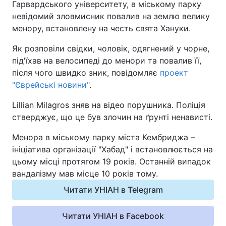
Гарвардського університету, в міському парку
невідомий зловмисник повалив на землю велику
Київ
Львів
менору, встановлену на честь свята Хануки.
Дніпро
Харків
Як розповіли свідки, чоловік, одягнений у чорне,
під'їхав на велосипеді до менори та повалив її,
Одеса
після чого швидко зник, повідомляє
проект
"Єврейські новини"
.
Lillian Milagros зняв на відео порушника. Поліція
Спорт
Наука
стверджує, що це був злочин на ґрунті ненависті.
Техно і зв'язок
Лайт
Менора в міському парку міста Кембриджа –
ініціатива організації "Хабад" і встановлюється на
Зброя
Інциденти
цьому місці протягом 19 років. Останній випадок
вандалізму мав місце 10 років тому.
Здоров'я
Туризм
Читати УНІАН в Telegram
Цікавинки
Погода
Читати УНІАН в Facebook