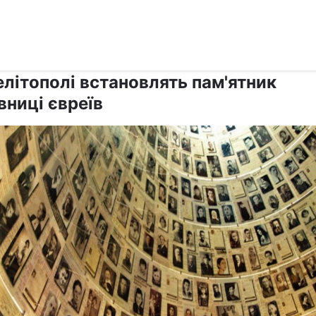
›
›
Релігії
Іудаїзм
елітополі встановлять пам'ятник
вниці євреїв