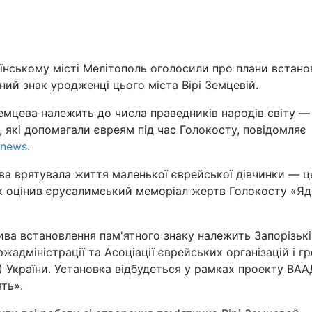
Львів
Харків
їнському місті Мелітополь оголосили про плани встано
ний знак уродженці цього міста Вірі Земцевій.
емцева належить до числа праведників народів світу —
 які допомагали євреям під час Голокосту, повідомляє
hnews
.
Наука
ва врятувала життя маленької єврейської дівчинки — ц
Лайт
к оцінив єрусалимський меморіал жертв Голокосту «Яд
Інциденти
тива встановлення пам'ятного знаку належить Запорізьк
жадміністрації та Асоціації єврейських організацій і г
Туризм
 України. Установка відбудеться у рамках проекту ВАА
ть».
Погода