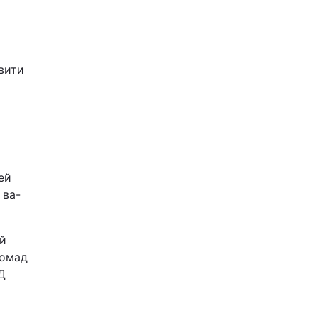
вити
ей
 ва-
ій
ромад
Д