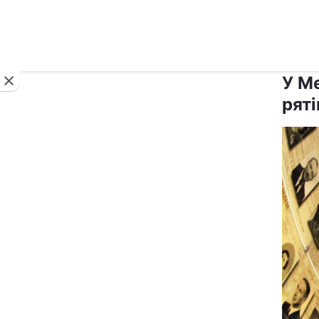
Новини
У М
ряті