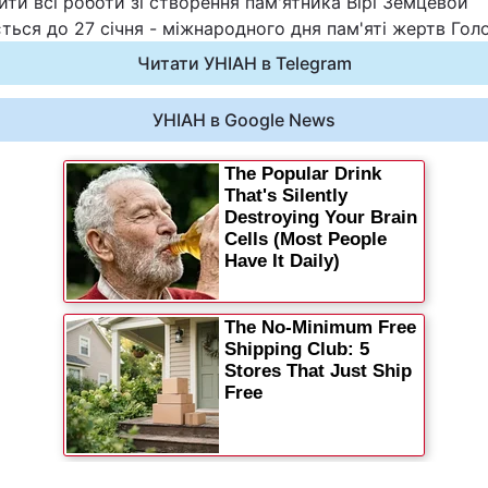
ити всі роботи зі створення пам'ятника Вірі Земцевой
Статті
ться до 27 січня - міжнародного дня пам'яті жертв Гол
Читати УНІАН в Telegram
Думки
УНІАН в Google News
Вакансії
Фотобанк
Пресцентр