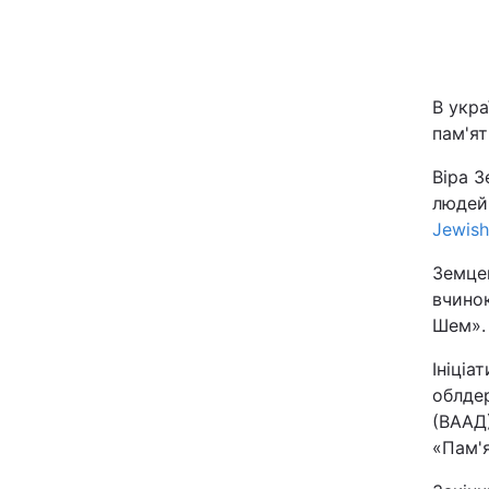
Київ
Дніпро
В укра
пам'ят
Одеса
Віра З
людей,
Jewis
Спорт
Земце
Техно і зв'язок
вчино
Шем».
Зброя
Ініціа
облдер
Здоров'я
(ВААД)
«Пам'я
Цікавинки