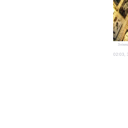
Знімки
02:03, 
Головна
Україна
Економіка
Екологія
РЕГІОНИ