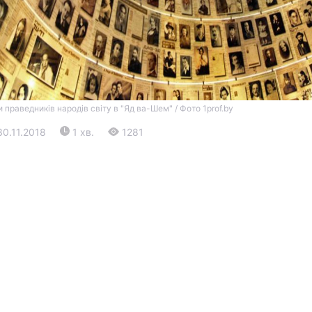
 праведників народів світу в "Яд ва-Шем" / Фото 1prof.by
30.11.2018
1 хв.
1281
Війна
Політика
Світ