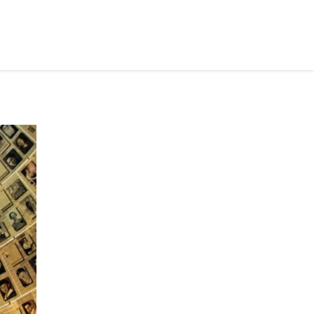
рус ›