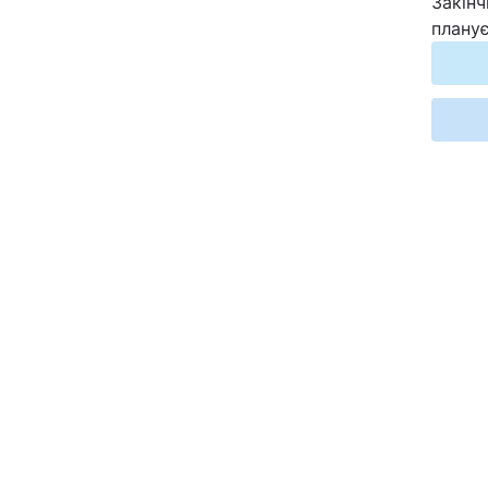
Закінч
Відео з Youtube
планує
Інтерв'ю
Архів
Контакти
ПОСЛУГИ
Реклама на сайті
Моніторинг