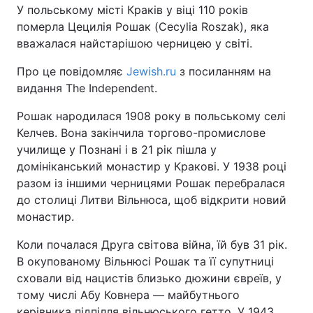
У польському місті Краків у віці 110 років
померла Цецилія Рошак (Cecylia Roszak), яка
Київ
Львів
вважалася найстарішою черницею у світі.
Дніпро
Харків
Про це повідомляє
Jewish.ru
з посиланням на
видання The Independent.
Одеса
Рошак народилася 1908 року в польському селі
Келчев. Вона закінчила торгово-промислове
Спорт
Наука
училище у Познані і в 21 рік пішла у
домініканський монастир у Кракові. У 1938 році
разом із іншими черницями Рошак перебралася
Техно і зв'язок
Лайт
до столиці Литви Вільнюса, щоб відкрити новий
монастир.
Зброя
Інциденти
Коли почалася Друга світова війна, їй був 31 рік.
Здоров'я
Туризм
В окупованому Вільнюсі Рошак та її супутниці
сховали від нацистів близько дюжини євреїв, у
Цікавинки
Погода
тому числі Абу Ковнера — майбутнього
керівника підпілля вільнюського гетто. У 1943