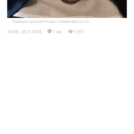
Померла Цецилія Рошак / independent.co.uk
19:46, 22.11.2018
1 хв.
1215
Головна
Війна
Україна
Політика
Економіка
Світ
Екологія
РЕГІОНИ