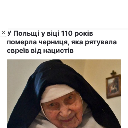
›
›
рус ›
Новини
Релігії
Іудаїзм
У Польщі у віці 110 років
померла черниця, яка рятувала
євреїв від нацистів