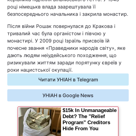
році німецькв влада заарештувала її
Відео з Youtube
Статті
безпосереднього начальника і закрила монастир.
Інтерв'ю
Думки
Після війни Рошак повернулася до Кракова і
тривалий час була органістом і півчою у
Архів
Вакансії
монастирі. У 2009 році Ізраїль присвоїв їй
почесне звання «Праведники народів світу», яке
Контакти
дають людям неіудейського походження, що
ризикували життям заради порятунку євреїв у
роки нацистської окупації.
ПОСЛУГИ
Читати УНІАН в Telegram
Реклама на сайті
Фотобанк
УНІАН в Google News
Моніторинг
Пресцентр