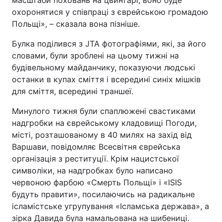
масштаби поховань на цвинтарі, воно буде
охоронятися у співпраці з єврейською громадою
Польщі», – сказала вона пізніше.
Булка поділився з JTA фотографіями, які, за його
словами, були зроблені на цьому тижні на
будівельному майданчику, показуючи людські
останки в купах сміття і всередині синіх мішків
для сміття, всередині траншеї.
Минулого тижня були спаплюжені свастиками
надгробки на єврейському кладовищі Погоди,
місті, розташованому в 40 милях на захід від
Варшави, повідомляє Всесвітня єврейська
організація з реституції. Крім нацистської
символіки, на надгробках було написано
червоною фарбою «Смерть Польщі» і «ISIS
будуть правити», посилаючись на радикальне
ісламістське угрупування «Ісламська держава», а
зірка Давида була намальована на шибениці.