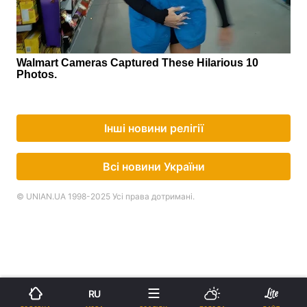
Інші новини релігії
Всі новини України
© UNIAN.UA 1998-2025 Усі права дотримані.
RU