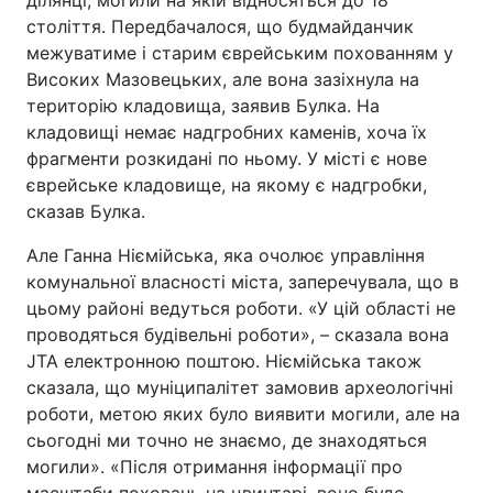
ділянці, могили на якій відносяться до 18
століття. Передбачалося, що будмайданчик
Відео з Youtube
Статті
межуватиме і старим єврейським похованням у
Високих Мазовецьких, але вона зазіхнула на
Інтерв'ю
Думки
територію кладовища, заявив Булка. На
кладовищі немає надгробних каменів, хоча їх
Архів
Вакансії
фрагменти розкидані по ньому. У місті є нове
єврейське кладовище, на якому є надгробки,
Контакти
сказав Булка.
Але Ганна Ніємійська, яка очолює управління
ПОСЛУГИ
комунальної власності міста, заперечувала, що в
цьому районі ведуться роботи. «У цій області не
проводяться будівельні роботи», – сказала вона
Реклама на сайті
Фотобанк
JTA електронною поштою. Ніємійська також
сказала, що муніципалітет замовив археологічні
Моніторинг
Пресцентр
роботи, метою яких було виявити могили, але на
сьогодні ми точно не знаємо, де знаходяться
могили». «Після отримання інформації про