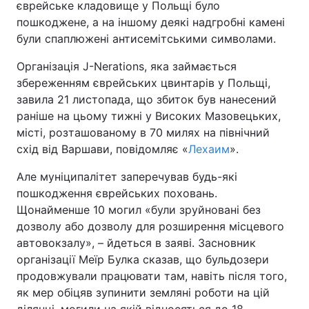
єврейське кладовище у Польщі було
пошкоджене, а на іншому деякі надгробні камені
Київ
Львів
були спаплюжені антисемітськими символами.
Дніпро
Харків
Організація J-Nerations, яка займається
збереженням єврейських цвинтарів у Польщі,
Одеса
завила 21 листопада, що збиток був нанесений
раніше на цьому тижні у Високих Мазовецьких,
місті, розташованому в 70 милях на північний
Спорт
Наука
схід від Варшави, повідомляє «
Лехаим
».
Але муніципалітет заперечував будь-які
Техно і зв'язок
Лайт
пошкодження єврейських поховань.
Щонайменше 10 могил «були зруйновані без
Зброя
Інциденти
дозволу або дозволу для розширення місцевого
автовокзалу», – йдеться в заяві. Засновник
Здоров'я
Туризм
організації Меїр Булка сказав, що бульдозери
продовжували працювати там, навіть після того,
Цікавинки
Погода
як мер обіцяв зупинити земляні роботи на цій