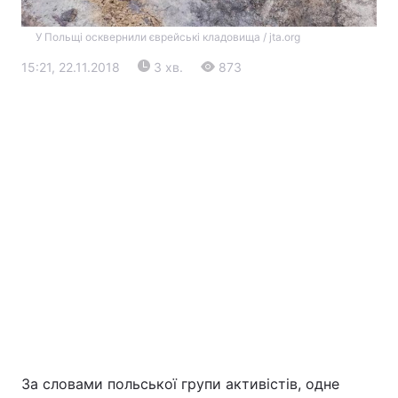
У Польщі осквернили єврейські кладовища / jta.org
15:21, 22.11.2018
3 хв.
873
Головна
Війна
Україна
Політика
Економіка
Світ
Екологія
За словами польської групи активістів, одне
РЕГІОНИ