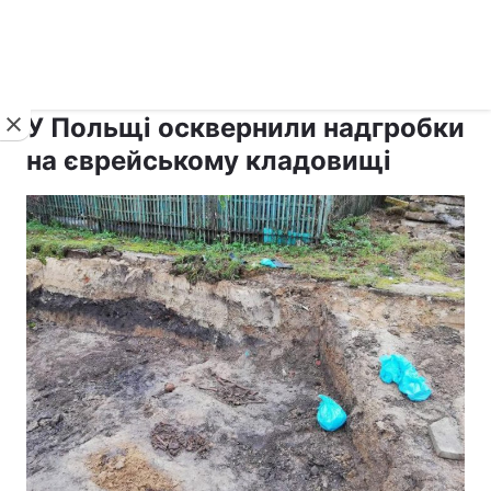
›
›
рус ›
Новини
Релігії
Іудаїзм
У Польщі осквернили надгробки
на єврейському кладовищі