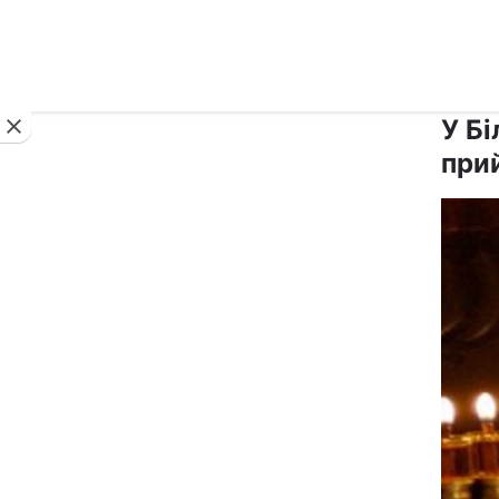
Новини
У Б
при