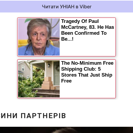
Читати УНІАН в Viber
Статті
Думки
Вакансії
Фотобанк
Пресцентр