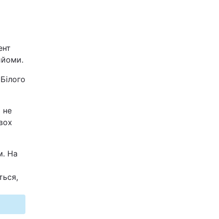
ент
ийоми.
Білого
 не
вох
м. На
ться,