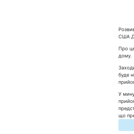
Київ
Дніпро
Розви
США Д
Одеса
Про ц
дому.
Спорт
Заходи
буде н
Техно і зв'язок
прийом
У мин
Зброя
прийом
предст
Здоров'я
що пр
Цікавинки