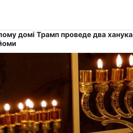
›
›
Релігії
Іудаїзм
ілому домі Трамп проведе два ханука
йоми