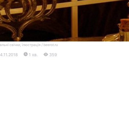
льні свічки, ілюстрація / beerot.ru
14.11.2018
1 хв.
359
Війна
Політика
Світ