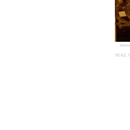
Ханука
16:42, 
Головна
Україна
Економіка
Екологія
РЕГІОНИ