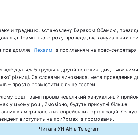
Львів
Харків
ваючи традицію, встановлену Бараком Обамою, презид
ональд Трамп цього року проведе два ханукальних пр
е повідомляє
"Лехаим"
з посиланням на прес-секретаря 
Наука
 відбудуться 5 грудня в другій половині дня, і між ними
іякої різниці. За словами чиновника, мета проведення д
Лайт
ів – просто розмістити більше гостей.
улому році Трамп провів невеликий ханукальный прийо
Інциденти
ах у цьому році, ймовірно, будуть присутні більше
авників американських єврейських організацій. Очікує
Туризм
езидент виступить на прийомах із промовами.
Читати УНІАН в Telegram
Погода