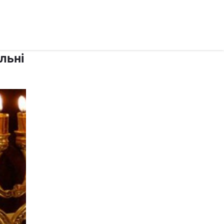
рус ›
льні