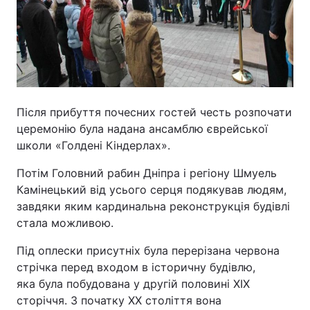
Відео з Youtube
Статті
Інтерв'ю
Думки
Архів
Вакансії
Після прибуття почесних гостей честь розпочати
Контакти
церемонію була надана ансамблю єврейської
школи «Голдені Кіндерлах».
Потім Головний рабин Дніпра і регіону Шмуель
ПОСЛУГИ
Камінецький від усього серця подякував людям,
завдяки яким кардинальна реконструкція будівлі
Реклама на сайті
Фотобанк
стала можливою.
Моніторинг
Пресцентр
Під оплески присутніх була перерізана червона
стрічка перед входом в історичну будівлю,
яка була побудована у другій половині ХІХ
сторіччя. З початку XX століття вона