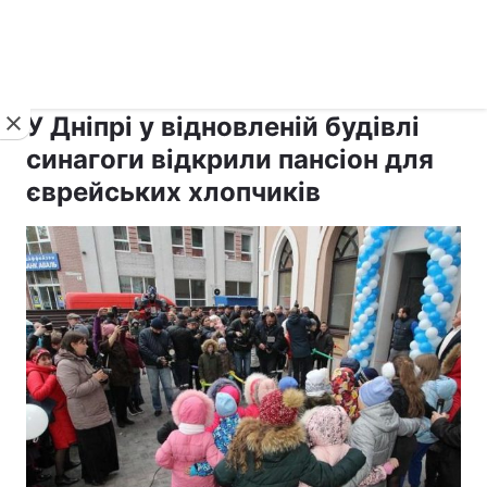
›
›
рус ›
Новини
Релігії
Іудаїзм
У Дніпрі у відновленій будівлі
синагоги відкрили пансіон для
єврейських хлопчиків