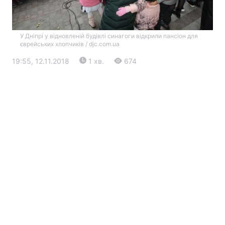
У Дніпрі у відновленій будівлі синагоги відкрили пансіон для
єврейських хлопчиків / djc.com.ua
19:55, 12.11.2018
1 хв.
674
Головна
Війна
Україна
Політика
Економіка
Світ
Екологія
РЕГІОНИ