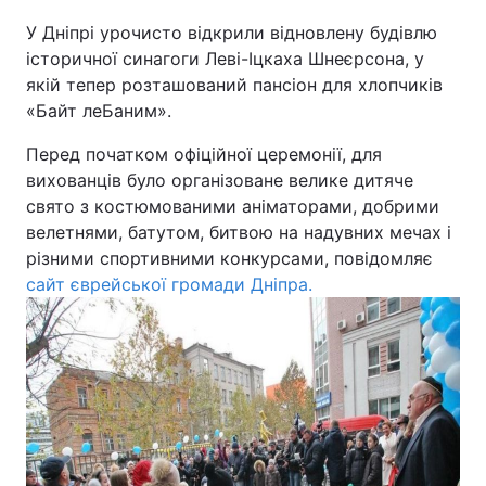
У Дніпрі урочисто відкрили відновлену будівлю
Київ
Львів
історичної синагоги Леві-Іцкаха Шнеєрсона, у
якій тепер розташований пансіон для хлопчиків
Дніпро
Харків
«Байт леБаним».
Одеса
Перед початком офіційної церемонії, для
вихованців було організоване велике дитяче
свято з костюмованими аніматорами, добрими
Спорт
Наука
велетнями, батутом, битвою на надувних мечах і
різними спортивними конкурсами, повідомляє
сайт єврейської громади Дніпра.
Техно і зв'язок
Лайт
Зброя
Інциденти
Здоров'я
Туризм
Цікавинки
Погода