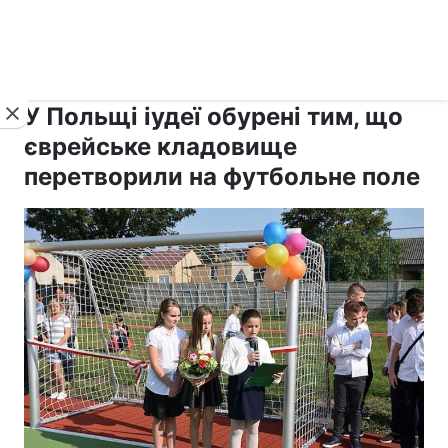
›
›
рус ›
Новини
Релігії
Іудаїзм
У Польщі іудеї обурені тим, що
єврейське кладовище
перетворили на футбольне поле