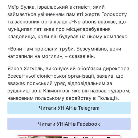
Меїр Булка, ізраїльський активіст, який
Відео з Youtube
Статті
займається увічненням пам'яті жертв Голокосту
та засновник організації J-Nerations вважає, що
Інтерв'ю
Думки
муніципалітет знав про місцеперебування
кладовища, коли він будував на ньому комплекс.
Архів
Вакансії
«Вони там проклали труби. Безсумнівно, вони
Контакти
натрапили на могили», – сказав він.
Яаков Хагуель, виконуючий обов'язки директора
Всесвітньої сіоністської організації, заявив, що
ПОСЛУГИ
вважає польський уряд відповідальним за
будівництво в Клімонтові, яке він назвав «ударом,
Реклама на сайті
Фотобанк
нанесеним польському єврейству в Польщі».
Читати УНІАН в Telegram
Моніторинг
Пресцентр
Читати УНІАН в Facebook