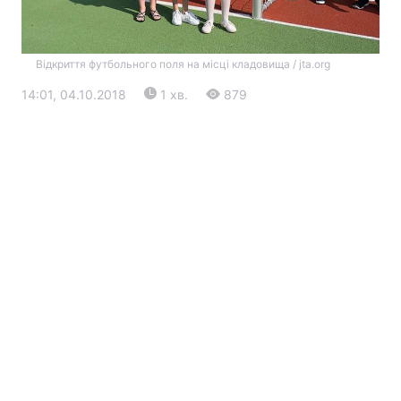
Відкриття футбольного поля на місці кладовища / jta.org
14:01, 04.10.2018
1 хв.
879
Головна
Війна
Україна
Політика
Економіка
Світ
Екологія
РЕГІОНИ