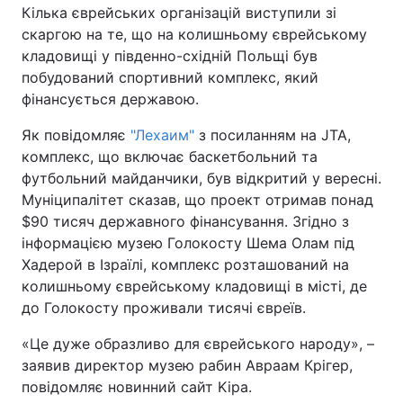
Кілька єврейських організацій виступили зі
скаргою на те, що на колишньому єврейському
Київ
Львів
кладовищі у південно-східній Польщі був
побудований спортивний комплекс, який
Дніпро
Харків
фінансується державою.
Одеса
Як повідомляє
"Лехаим"
з посиланням на JTA,
комплекс, що включає баскетбольний та
футбольний майданчики, був відкритий у вересні.
Спорт
Наука
Муніципалітет сказав, що проект отримав понад
$90 тисяч державного фінансування. Згідно з
Техно і зв'язок
Лайт
інформацією музею Голокосту Шема Олам під
Хадерой в Ізраїлі, комплекс розташований на
Зброя
Інциденти
колишньому єврейському кладовищі в місті, де
до Голокосту проживали тисячі євреїв.
Здоров'я
Туризм
«Це дуже образливо для єврейського народу», –
заявив директор музею рабин Авраам Крігер,
Цікавинки
Погода
повідомляє новинний сайт Kipa.