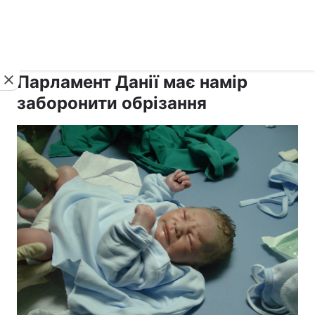
›
›
рус ›
Новини
Релігії
Іудаїзм
Парламент Данії має намір
заборонити обрізання