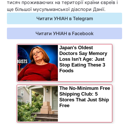
тисяч проживаючих на території країни євреїв і
Відео з Youtube
Статті
ще більшої мусульманської діаспори Данії.
Читати УНІАН в Telegram
Інтерв'ю
Думки
Читати УНІАН в Facebook
Архів
Вакансії
Контакти
ПОСЛУГИ
Реклама на сайті
Фотобанк
Моніторинг
Пресцентр