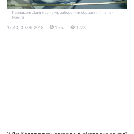
Парламент Данії має намір заборонити обрізання / mama-
likes.ru
17:40, 30.09.2018
1 хв.
1273
Головна
Війна
Україна
Політика
Економіка
Світ
Екологія
РЕГІОНИ