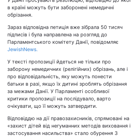
У Данії просувають резолюцію, відповідно до якої
в країні можуть бути заборонені немедичні
обрізання.
Київ
Львів
Зараз відповідна петиція вже зібрала 50 тисяч
Дніпро
Харків
підписів і була направлена на розгляд до
Парламентського комітету Данії, повідомляє
Одеса
JewishNews.
У тексті пропозиції йдеться не тільки про
Спорт
Наука
заборону немедичних (релігійних) обрізань, але і
про відповідальність, яку можуть понести
Техно і зв'язок
Лайт
батьки в разі, якщо їх дитині зроблять обрізання
за межами Данії. У Парламенті особливої
Зброя
Інциденти
критики пропозиції на послідувало, варто
очікувати, що її можуть затвердити.
Здоров'я
Туризм
Відповіддю на дії правозахисників, спрямовані на
«захист дітей від негуманних методів виховання і
Цікавинки
Погода
застосування насильства» стало обурення 3