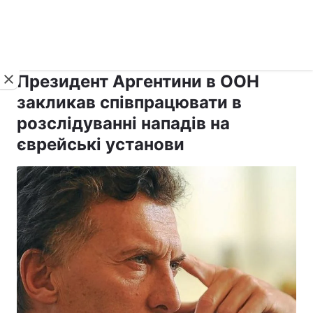
›
›
рус ›
Новини
Релігії
Іудаїзм
Президент Аргентини в ООН
закликав співпрацювати в
розслідуванні нападів на
єврейські установи