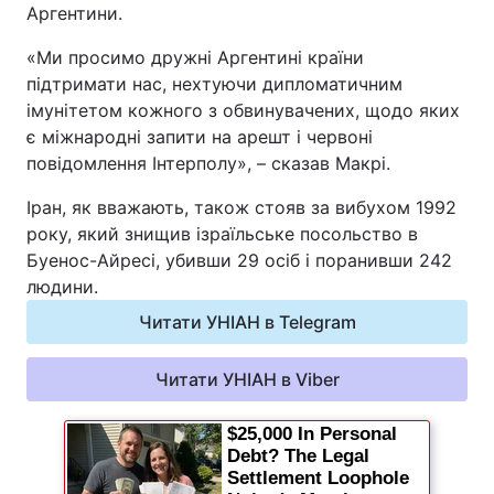
Аргентини.
Відео з Youtube
Статті
«Ми просимо дружні Аргентині країни
підтримати нас, нехтуючи дипломатичним
Інтерв'ю
Думки
імунітетом кожного з обвинувачених, щодо яких
є міжнародні запити на арешт і червоні
Архів
Вакансії
повідомлення Інтерполу», – сказав Макрі.
Контакти
Іран, як вважають, також стояв за вибухом 1992
року, який знищив ізраїльське посольство в
Буенос-Айресі, убивши 29 осіб і поранивши 242
ПОСЛУГИ
людини.
Читати УНІАН в Telegram
Реклама на сайті
Фотобанк
Читати УНІАН в Viber
Моніторинг
Пресцентр