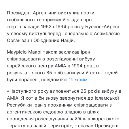
Президент Аргентини виступив проти
Київ
Львів
глобального тероризму й згадав про
жертв нападів 1992 і 1994 років у Буенос-Айресі
Дніпро
Харків
у своєму виступі перед Генеральною Асамблеєю
Одеса
Організації Об'єднаних Націй.
Маурісіо Макрі також закликав Іран
співпрацювати в розслідуванні вибуху
Спорт
Наука
єврейського центру AMIA в 1994 році, в
результаті якого 85 осіб загинули й сотні людей
Техно і зв'язок
Лайт
були поранені, повідомляє
"Лехаим"
.
«Наступного року виповниться 25 років вибуху в
Зброя
Інциденти
AMIA. Я хотів би знову звернутися до Ісламської
Республіки Іран з проханням співпрацювати з
Здоров'я
Туризм
аргентинською судовою владою в цілях
проведення розслідування найбільш жорстокого
Цікавинки
Погода
теракту на нашій території», - сказав Президент