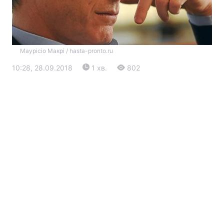
Маурісіо Макрі / hasta-pronto.ru
10:28, 28.09.2018
1 хв.
802
Головна
Війна
Україна
Політика
Економіка
Світ
Екологія
РЕГІОНИ