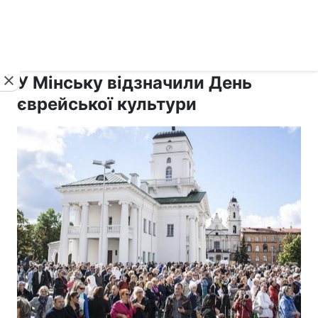
›
›
рус ›
Новини
Релігії
Іудаїзм
У Мінську відзначили День
єврейської культури