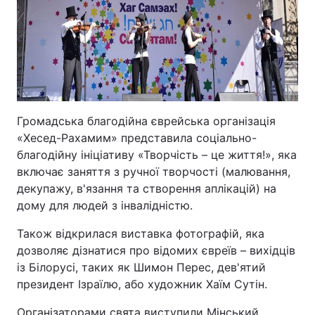
Відео з Youtube
Статті
Інтерв'ю
Думки
Архів
Вакансії
Громадська благодійна єврейська організація
Контакти
«Хесед-Рахамим» представила соціально-
благодійну ініціативу «Творчість – це життя!», яка
включає заняття з ручної творчості (малювання,
ПОСЛУГИ
декупажу, в'язання та створення аплікацій) на
дому для людей з інвалідністю.
Реклама на сайті
Фотобанк
Також відкрилася виставка фотографій, яка
дозволяє дізнатися про відомих євреїв – вихідців
Моніторинг
Пресцентр
із Білорусі, таких як Шимон Перес, дев'ятий
президент Ізраїлю, або художник Хаїм Сутін.
Організаторами свята виступили Мінський