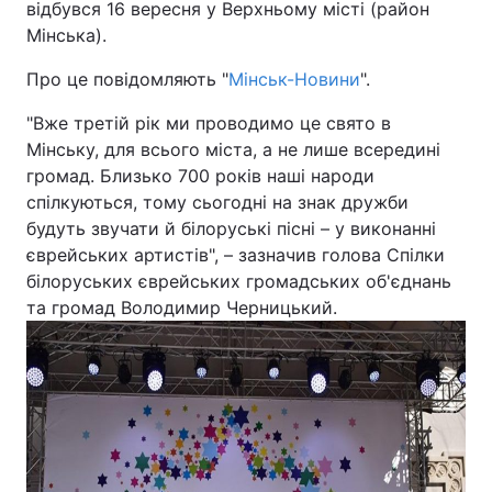
відбувся 16 вересня у Верхньому місті (район
Мінська).
Київ
Львів
Про це повідомляють "
Мінськ-Новини
".
Дніпро
Харків
"Вже третій рік ми проводимо це свято в
Мінську, для всього міста, а не лише всередині
Одеса
громад. Близько 700 років наші народи
спілкуються, тому сьогодні на знак дружби
будуть звучати й білоруські пісні – у виконанні
Спорт
Наука
єврейських артистів", – зазначив голова Спілки
білоруських єврейських громадських об'єднань
Техно і зв'язок
Лайт
та громад Володимир Черницький.
Зброя
Інциденти
Здоров'я
Туризм
Цікавинки
Погода