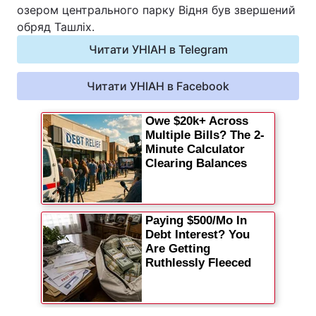
озером центрального парку Відня був звершений
Відео з Youtube
Статті
обряд Ташліх.
Читати УНІАН в Telegram
Інтерв'ю
Думки
Читати УНІАН в Facebook
Архів
Вакансії
Контакти
ПОСЛУГИ
Реклама на сайті
Фотобанк
Моніторинг
Пресцентр