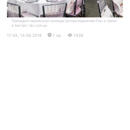
Президент єврейської громади Дніпра відзначив Рош а-Шана
в Австрії / djc.com.ua
17:45, 14.09.2018
1 хв.
1438
Головна
Війна
Україна
Політика
Економіка
Світ
Екологія
РЕГІОНИ