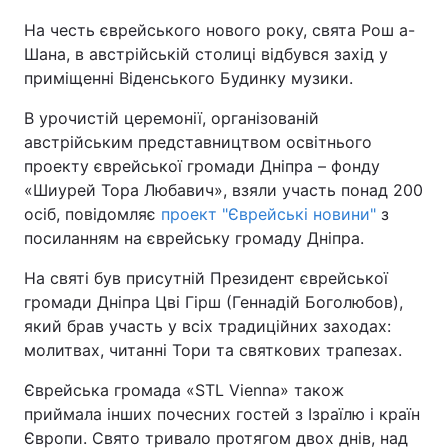
На честь єврейського нового року, свята Рош а-
Київ
Львів
Шана, в австрійській столиці відбувся захід у
приміщенні Віденського Будинку музики.
Дніпро
Харків
В урочистій церемонії, організованій
Одеса
австрійським представництвом освітнього
проекту єврейської громади Дніпра – фонду
«Шиурей Тора Любавич», взяли участь понад 200
Спорт
Наука
осіб, повідомляє
проект "Єврейські новини"
з
посиланням на єврейську громаду Дніпра.
Техно і зв'язок
Лайт
На святі був присутній Президент єврейської
громади Дніпра Цві Гірш (Геннадій Боголюбов),
Зброя
Інциденти
який брав участь у всіх традиційних заходах:
молитвах, читанні Тори та святкових трапезах.
Здоров'я
Туризм
Єврейська громада «STL Vienna» також
приймала інших почесних гостей з Ізраїлю і країн
Цікавинки
Погода
Європи. Свято тривало протягом двох днів, над