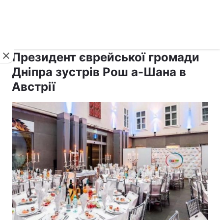
›
›
рус ›
Новини
Релігії
Іудаїзм
Президент єврейської громади
Дніпра зустрів Рош а-Шана в
Австрії