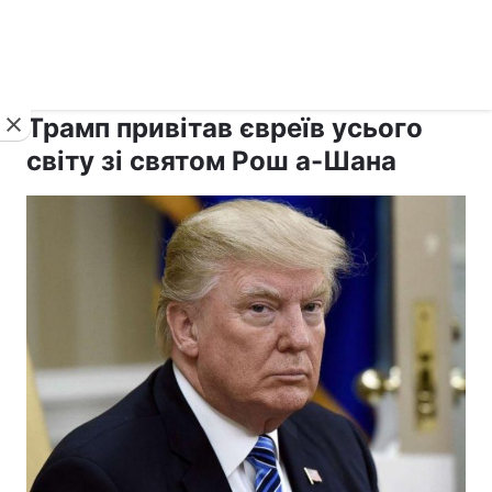
›
›
рус ›
Новини
Релігії
Іудаїзм
Трамп привітав євреїв усього
світу зі святом Рош а-Шана