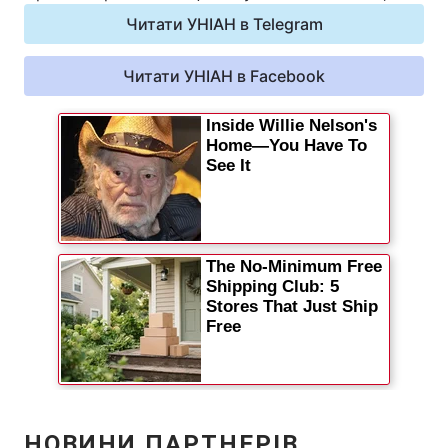
Відео з Youtube
Читати УНІАН в Telegram
Статті
Інтерв'ю
Читати УНІАН в Facebook
Думки
Архів
Вакансії
Контакти
ПОСЛУГИ
Реклама на сайті
Фотобанк
Моніторинг
Пресцентр