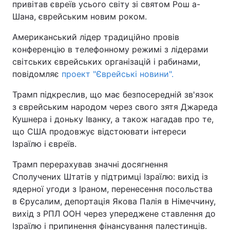
привітав євреїв усього світу зі святом Рош а-
Шана, єврейським новим роком.
Київ
Львів
Американський лідер традиційно провів
Дніпро
Харків
конференцію в телефонному режимі з лідерами
світських єврейських організацій і рабинами,
Одеса
повідомляє
проект "Єврейські новини".
Трамп підкреслив, що має безпосередній зв'язок
з єврейським народом через свого зятя Джареда
Спорт
Наука
Кушнера і доньку Іванку, а також нагадав про те,
що США продовжує відстоювати інтереси
Техно і зв'язок
Лайт
Ізраїлю і євреїв.
Зброя
Інциденти
Трамп перерахував значні досягнення
Сполучених Штатів у підтримці Ізраїлю: вихід із
ядерної угоди з Іраном, перенесення посольства
Здоров'я
Туризм
в Єрусалим, депортація Якова Палія в Німеччину,
вихід з РПЛ ООН через упереджене ставлення до
Цікавинки
Погода
Ізраїлю і припинення фінансування палестинців.