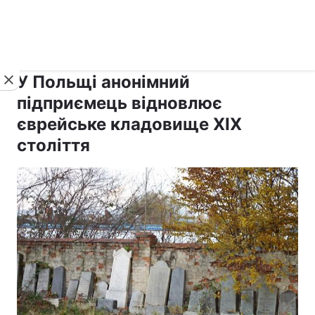
›
›
рус ›
Новини
Релігії
Іудаїзм
У Польщі анонімний
підприємець відновлює
єврейське кладовище XIX
століття