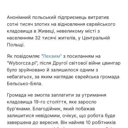
Київ
Львів
Анонімний польський підприємець витратив
сотні тисяч злотих на відновлення єврейського
Дніпро
Харків
кладовища в Живеці, невеликому місті з
населенням 32 тисячі жителів, у Центральній
Одеса
Польщі.
Як повідомляє "
Лехаим"
з посиланням на
Спорт
Наука
"Wyborcza.pl", після Другої світової війни цвинтар
було зруйновано й залишилося одним з
Техно і зв'язок
Лайт
небагатьох, за яким наглядає єврейська громада
Бельсько-Бяла.
Зброя
Інциденти
Громада не змогла заплатити за утримання
кладовища 19-го століття, яке заросло
Здоров'я
Туризм
бур'янами. Благодійник, який побажав
залишитися невідомим, очікує, що робота буде
Цікавинки
Погода
завершена до вересня. Він найняв 10 робітників