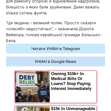
для ремонту огорожі й відновлення надгробків,
Відео з Youtube
Статті
більшість з яких були зруйновані. Деякі важать
кілька сотень фунтів.
Інтерв'ю
Думки
"Ця людина – великий поляк. Просто сказати
«спасибі» недостатньо", – зазначила Дорота
Архів
Вакансії
Вейвіора, голова єврейської громади Бельсько-
Бяла.
Контакти
Читати УНІАН в Telegram
УНІАН в Google News
ПОСЛУГИ
Реклама на сайті
Фотобанк
Моніторинг
Пресцентр