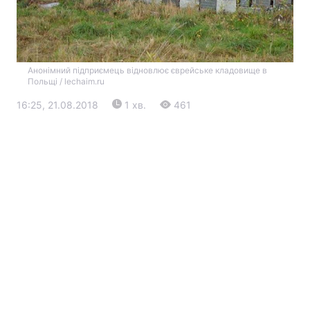
Анонімний підприємець відновлює єврейське кладовище в
Польщі / lechaim.ru
16:25, 21.08.2018
1 хв.
461
Головна
Війна
Україна
Політика
Економіка
Світ
Екологія
РЕГІОНИ