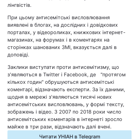
лінгвістів.
Відео з Youtube
Статті
При цьому антисемітські висловлювання
Інтерв'ю
Думки
виявлені в блогах, на дослідних і довідкових
порталах, у відеороликах, книжкових інтернет-
магазинах, на форумах і в коментарях на
Архів
Вакансії
сторінках шанованих ЗМІ, вказується далі в
доповіді.
Контакти
Заклики виступати проти антисемітизму, що
з'являються в Twitter і Facebook, де "протягом
ПОСЛУГИ
кількох годин" обрушуються антисемітські
коментарі, відзначають експерти. За їх даними,
щодня в мережі з'являються тисячі нових
Реклама на сайті
Фотобанк
антисемітських висловлювань, у формі тексту,
Моніторинг
Пресцентр
зображень і відео. З 2007 по 2018 роки число
антисемітських коментарів в інтернеті зросло
майже в три рази, відзначають далі вчені.
Читати УНІАН в Telegram