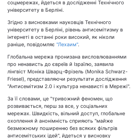
соцмережах, йдеться в дослідженні Технічного
університету в Берліні.
Київ
Львів
Згідно з висновками науковців Технічного
Дніпро
Харків
університету в Берліні, рівень антисемітизму в
інтернеті в останні роки високий, як ніколи
Одеса
раніше, повідомляє
"Лехаим"
.
Глобальна мережа пронизана висловлюваннями
про ненависть до євреїв й Ізраїлю, заявила
Спорт
Наука
лінгвіст Моніка Шварц-Фрізель (Monika Schwarz-
Friesel), представляючи результати дослідження
Техно і зв'язок
Лайт
"Антисемітизм 2.0 і культура ненависті в Мережі".
Зброя
Інциденти
За її словами, це "тривожний феномен, що
розвивається, перш за все, у соціальних
мережах. Швидкість, вільний доступ, глобальне
Здоров'я
Туризм
охоплення й анонімність сприяють "майже
безмежному поширенню без всяких фільтрів
Цікавинки
Погода
антисемітських ідей", йдеться у висновку