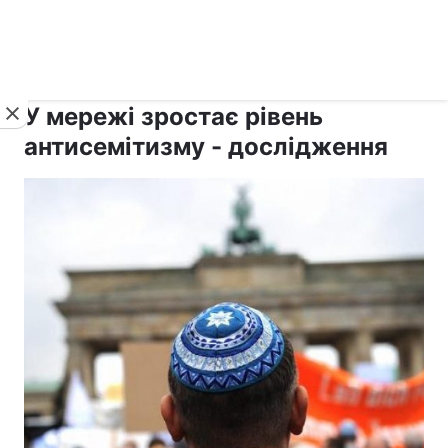
›
›
рус ›
Новини
Релігії
Іудаїзм
У мережі зростає рівень
антисемітизму - дослідження