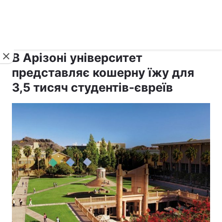
›
›
рус ›
Новини
Релігії
Іудаїзм
В Арізоні університет
представляє кошерну їжу для
3,5 тисяч студентів-євреїв