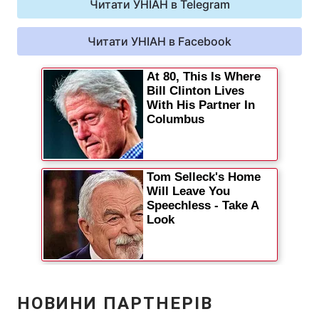
Читати УНІАН в Telegram
Відео з Youtube
Статті
Читати УНІАН в Facebook
Інтерв'ю
Думки
Архів
Вакансії
Контакти
ПОСЛУГИ
Реклама на сайті
Фотобанк
Моніторинг
Пресцентр