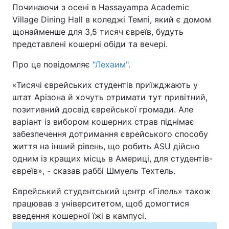
Починаючи з осені в Hassayampa Academic
Village Dining Hall в коледжі Темпі, який є домом
Київ
Львів
щонайменше для 3,5 тисяч євреїв, будуть
представлені кошерні обіди та вечері.
Дніпро
Харків
Про це повідомляє
"Лехаим".
Одеса
«Тисячі єврейських студентів приїжджають у
штат Арізона й хочуть отримати тут привітний,
Спорт
Наука
позитивний досвід єврейської громади. Але
варіант із вибором кошерних страв піднімає
забезпечення дотримання єврейського способу
Техно і зв'язок
Лайт
життя на інший рівень, що робить ASU дійсно
одним із кращих місць в Америці, для студентів-
Зброя
Інциденти
євреїв», - сказав раббі Шмуель Техтель.
Здоров'я
Туризм
Єврейський студентський центр «Гілель» також
працював з університетом, щоб домогтися
Цікавинки
Погода
введення кошерної їжі в кампусі.