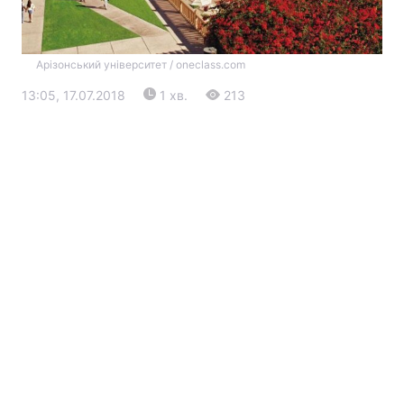
Арізонський університет / oneclass.com
13:05, 17.07.2018
1 хв.
213
Головна
Війна
Україна
Політика
Економіка
Світ
Екологія
РЕГІОНИ