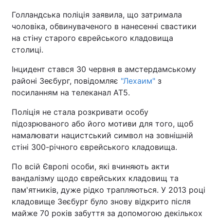
Голландська поліція заявила, що затримала
Київ
Львів
чоловіка, обвинуваченого в нанесенні свастики
на стіну старого єврейського кладовища
Дніпро
Харків
столиці.
Одеса
Інцидент стався 30 червня в амстердамському
районі Зеєбург, повідомляє
"Лехаим"
з
посиланням на телеканал AT5.
Спорт
Наука
Поліція не стала розкривати особу
підозрюваного або його мотиви для того, щоб
Техно і зв'язок
Лайт
намалювати нацистський символ на зовнішній
стіні 300-річного єврейського кладовища.
Зброя
Інциденти
По всій Європі особи, які вчиняють акти
вандалізму щодо єврейських кладовищ та
Здоров'я
Туризм
пам'ятників, дуже рідко трапляються. У 2013 році
кладовище Зеєбург було знову відкрито після
Цікавинки
Погода
майже 70 років забуття за допомогою декількох