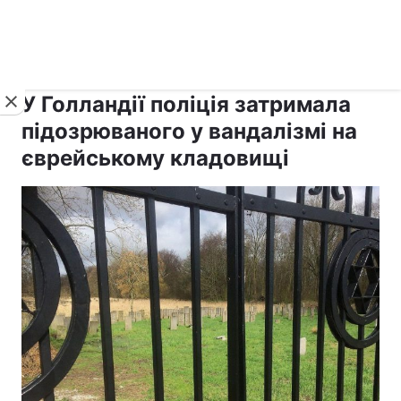
›
›
рус ›
Новини
Релігії
Іудаїзм
У Голландії поліція затримала
підозрюваного у вандалізмі на
єврейському кладовищі