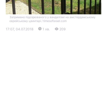
Затримано підозрюваного у вандалізмі на амстердамському
єврейському цвинтарі / timesofisrael.com
17:07, 04.07.2018
1 хв.
209
Головна
Війна
Україна
Політика
Економіка
Світ
Екологія
РЕГІОНИ