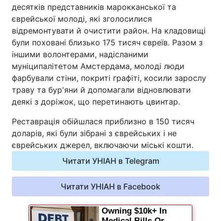
десятків представників марокканської та
Відео з Youtube
Статті
єврейської молоді, які зголосилися
відремонтувати й очистити район. На кладовищі
Інтерв'ю
Думки
були поховані близько 175 тисяч євреїв. Разом з
іншими волонтерами, надісланими
Архів
Вакансії
муніципалітетом Амстердама, молоді люди
фарбували стіни, покриті графіті, косили зарослу
Контакти
траву та бур'яни й допомагали відновлювати
деякі з доріжок, що перетинають цвинтар.
Реставрація обійшлася приблизно в 150 тисяч
ПОСЛУГИ
доларів, які були зібрані з єврейських і не
єврейських джерел, включаючи міські кошти.
Реклама на сайті
Фотобанк
Читати УНІАН в Telegram
Моніторинг
Пресцентр
Читати УНІАН в Facebook