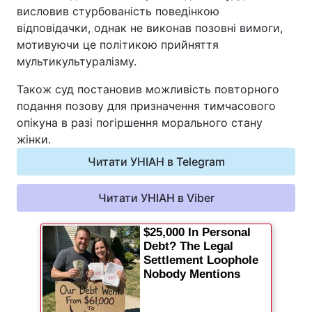
висловив стурбованість поведінкою
Відео з Youtube
Статті
відповідачки, однак не виконав позовні вимоги,
мотивуючи це політикою прийняття
Інтерв'ю
Думки
мультикультуралізму.
Також суд постановив можливість повторного
Архів
Вакансії
подання позову для призначення тимчасового
опікуна в разі погіршення морального стану
Контакти
жінки.
Читати УНІАН в Telegram
ПОСЛУГИ
Читати УНІАН в Viber
Реклама на сайті
Фотобанк
Моніторинг
Пресцентр