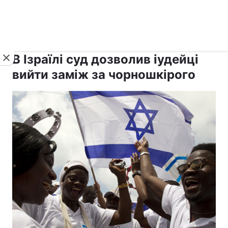
›
›
рус ›
Новини
Релігії
Іудаїзм
В Ізраїлі суд дозволив іудейці
вийти заміж за чорношкірого