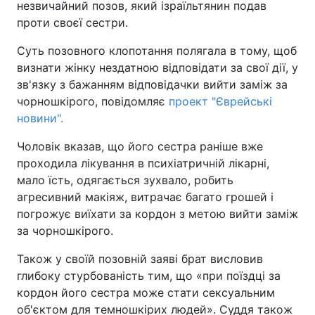
незвичайний позов, який ізраїльтянин подав
проти своєї сестри.
Київ
Львів
Суть позовного клопотання полягала в тому, щоб
Дніпро
Харків
визнати жінку нездатною відповідати за свої дії, у
зв'язку з бажанням відповідачки вийти заміж за
Одеса
чорношкірого, повідомляє
проект "Єврейські
новини".
Чоловік вказав, що його сестра раніше вже
Спорт
Наука
проходила лікування в психіатричній лікарні,
мало їсть, одягається зухвало, робить
Техно і зв'язок
Лайт
агресивний макіяж, витрачає багато грошей і
погрожує виїхати за кордон з метою вийти заміж
Зброя
Інциденти
за чорношкірого.
Також у своїй позовній заяві брат висловив
Здоров'я
Туризм
глибоку стурбованість тим, що «при поїздці за
кордон його сестра може стати сексуальним
Цікавинки
Погода
об'єктом для темношкірих людей». Суддя також