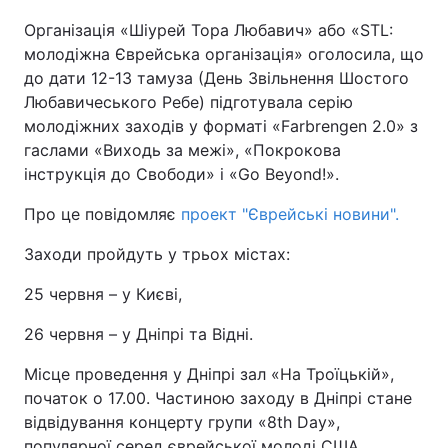
Організація «Шіурей Тора Любавич» або «STL:
Київ
Львів
молодіжна Єврейська організація» оголосила, що
до дати 12-13 тамуза (День Звільнення Шостого
Дніпро
Харків
Любавичеського Ребе) підготувала серію
молодіжних заходів у форматі «Farbrengen 2.0» з
Одеса
гаслами «Виходь за межі», «Покрокова
інструкція до Свободи» і «Go Beyond!».
Спорт
Наука
Про це повідомляє
проект "Єврейські новини".
Заходи пройдуть у трьох містах:
Техно і зв'язок
Лайт
25 червня – у Києві,
Зброя
Інциденти
26 червня – у Дніпрі та Відні.
Здоров'я
Туризм
Місце проведення у Дніпрі зал «На Троїцькій»,
початок о 17.00. Частиною заходу в Дніпрі стане
Цікавинки
Погода
відвідування концерту групи «8th Day»,
популярної серед єврейської молоді США,