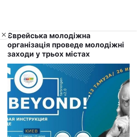
›
›
рус ›
Новини
Релігії
Іудаїзм
Єврейська молодіжна
організація проведе молодіжні
заходи у трьох містах