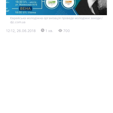
Єврейська молодіжна організація проведе молодіжні заходи /
djc.com.ua
12:12, 26.06.2018
1 хв.
700
Головна
Війна
Україна
Політика
Економіка
Світ
Екологія
РЕГІОНИ