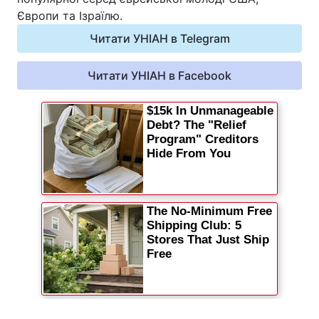
Європи та Ізраїлю.
Відео з Youtube
Статті
Читати УНІАН в Telegram
Інтерв'ю
Думки
Читати УНІАН в Facebook
Архів
Вакансії
Контакти
ПОСЛУГИ
Реклама на сайті
Фотобанк
Моніторинг
Пресцентр