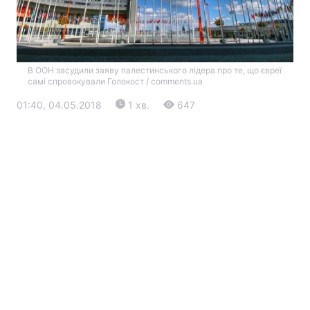
В ООН засудили заяву палестинського лідера про те, що євреї
самі спровокували Голокост / comments.ua
01:40, 04.05.2018
1 хв.
647
Головна
Війна
Україна
Політика
Економіка
Світ
Екологія
РЕГІОНИ