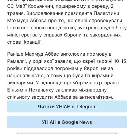
ЄС Майї Косьянчич, поширеному в середу, 2
Відео з Youtube
Статті
травня. Висловлювання президента Палестини
Махмуда Аббаса про те, що євреї спровокували
Інтерв'ю
Думки
Голокост своєю поведінкою, зустріло осуд з боку
міністерства у справах Європи та закордонних
Архів
Вакансії
справ Франції.
Раніше Махмуд Аббас виголосив промову в
Контакти
Рамаллі, у ході якої заявив, що євреї «кожні 10-15
років» піддавалися погромам у Європі не за
ПОСЛУГИ
національністю, а тому що були банкірами й
лихварями. У відповідь прем'єр-міністр Ізраїлю
Біньямін Нетаньяху закликав міжнародну
Реклама на сайті
Фотобанк
спільноту засудити Аббаса за антисемітизм.
Читати УНІАН в Telegram
Моніторинг
Пресцентр
УНІАН в Google News