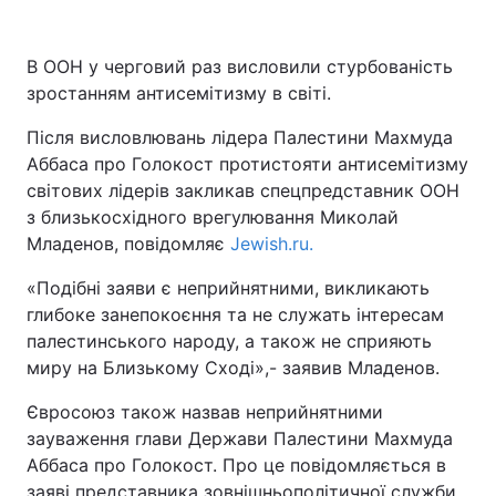
Київ
Львів
В ООН у черговий раз висловили стурбованість
зростанням антисемітизму в світі.
Дніпро
Харків
Після висловлювань лідера Палестини Махмуда
Одеса
Аббаса про Голокост протистояти антисемітизму
світових лідерів закликав спецпредставник ООН
з близькосхідного врегулювання Миколай
Спорт
Наука
Младенов, повідомляє
Jewish.ru.
«Подібні заяви є неприйнятними, викликають
Техно і зв'язок
Лайт
глибоке занепокоєння та не служать інтересам
палестинського народу, а також не сприяють
Зброя
Інциденти
миру на Близькому Сході»,- заявив Младенов.
Здоров'я
Туризм
Євросоюз також назвав неприйнятними
зауваження глави Держави Палестини Махмуда
Аббаса про Голокост. Про це повідомляється в
Цікавинки
Погода
заяві представника зовнішньополітичної служби