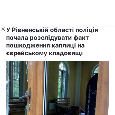
›
›
Новини
Релігії
Іудаїзм
У Рівненській області поліція
почала розслідувати факт
пошкодження каплиці на
єврейському кладовищі