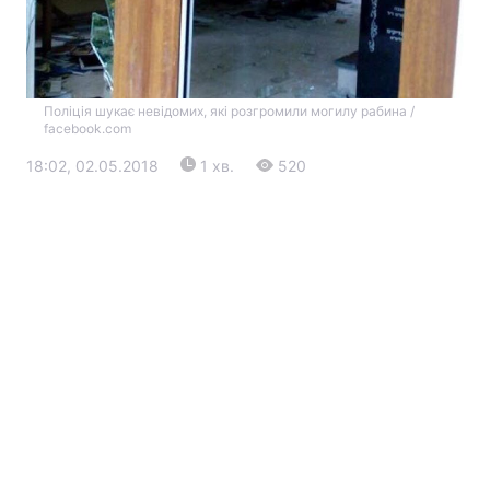
Поліція шукає невідомих, які розгромили могилу рабина /
facebook.com
18:02, 02.05.2018
1 хв.
520
Головна
Війна
Україна
Політика
Економіка
Світ
Екологія
РЕГІОНИ