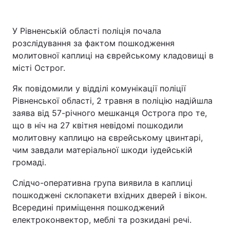
Київ
Львів
У Рівненській області поліція почала
розслідування за фактом пошкодження
Дніпро
Харків
молитовної каплиці на єврейському кладовищі в
місті Острог.
Одеса
Як повідомили у відділі комунікації поліції
Рівненської області, 2 травня в поліцію надійшла
Спорт
Наука
заява від 57-річного мешканця Острога про те,
що в ніч на 27 квітня невідомі пошкодили
Техно і зв'язок
Лайт
молитовну каплицю на єврейському цвинтарі,
чим завдали матеріальної шкоди іудейській
громаді.
Зброя
Інциденти
Слідчо-оперативна група виявила в каплиці
Здоров'я
Туризм
пошкоджені склопакети вхідних дверей і вікон.
Всередині приміщення пошкоджений
Цікавинки
Погода
електроконвектор, меблі та розкидані речі.