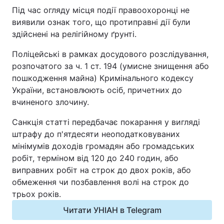
Під час огляду місця події правоохоронці не
Відео з Youtube
Статті
виявили ознак того, що протиправні дії були
здійснені на релігійному ґрунті.
Інтерв'ю
Думки
Поліцейські в рамках досудового розслідування,
Архів
Вакансії
розпочатого за ч. 1 ст. 194 (умисне знищення або
пошкодження майна) Кримінального кодексу
України, встановлюють осіб, причетних до
Контакти
вчиненого злочину.
Санкція статті передбачає покарання у вигляді
ПОСЛУГИ
штрафу до п'ятдесяти неоподатковуваних
мінімумів доходів громадян або громадських
Реклама на сайті
Фотобанк
робіт, терміном від 120 до 240 годин, або
виправних робіт на строк до двох років, або
Моніторинг
Пресцентр
обмеження чи позбавлення волі на строк до
трьох років.
Читати УНІАН в Telegram