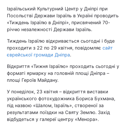
Ізраїльський Культурний Центр у Дніпрі при
Київ
Львів
Посольстві Держави Ізраїль в Україні проводить
«Тиждень Ізраїлю в Дніпрі», присвячений 70-
Дніпро
Харків
річчю незалежності Держави Ізраїль.
Одеса
Тиждень Ізраїлю відкривається сьогодні і буде
проходити з 22 по 29 квітня, повідомляє
сайт
єврейської громади Дніпра
.
Спорт
Наука
Відкриття «Тижня Ізраїлю» проходить сьогодні у
форматі ярмарку на головній площі Дніпра –
Техно і зв'язок
Лайт
площі Героїв Майдану.
Зброя
Інциденти
У понеділок, 23 квітня – відкриття виставки
українського фотохудожника Бориса Бухмана,
під назвою «Шалом, Ізраїль», створеної за
Здоров'я
Туризм
результатами поїздки на Святу Землю. Захід
відбудеться у галереї центру «Менора».
Цікавинки
Погода