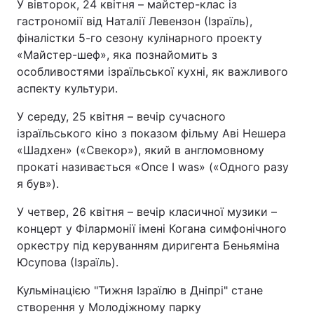
У вівторок, 24 квітня – майстер-клас із
Відео з Youtube
Статті
гастрономії від Наталії Левензон (Ізраїль),
фіналістки 5-го сезону кулінарного проекту
Інтерв'ю
Думки
«Майстер-шеф», яка познайомить з
особливостями ізраїльської кухні, як важливого
аспекту культури.
Архів
Вакансії
У середу, 25 квітня – вечір сучасного
Контакти
ізраїльського кіно з показом фільму Аві Нешера
«Шадхен» («Свекор»), який в англомовному
прокаті називається «Once I was» («Одного разу
ПОСЛУГИ
я був»).
У четвер, 26 квітня – вечір класичної музики –
Реклама на сайті
Фотобанк
концерт у Філармонії імені Когана симфонічного
оркестру під керуванням диригента Беньяміна
Моніторинг
Пресцентр
Юсупова (Ізраїль).
Кульмінацією "Тижня Ізраїлю в Дніпрі" стане
створення у Молодіжному парку