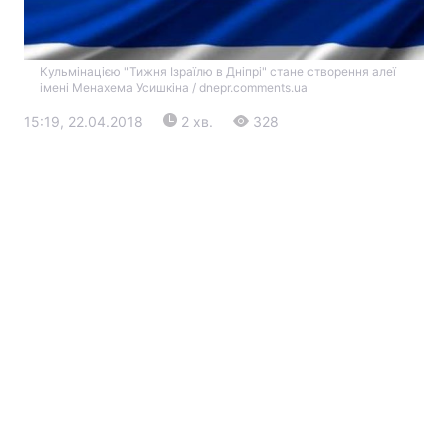
Кульмінацією "Тижня Ізраїлю в Дніпрі" стане створення алеї
імені Менахема Усишкіна / dnepr.comments.ua
15:19, 22.04.2018
2 хв.
328
Головна
Війна
Україна
Політика
Економіка
Світ
Екологія
РЕГІОНИ