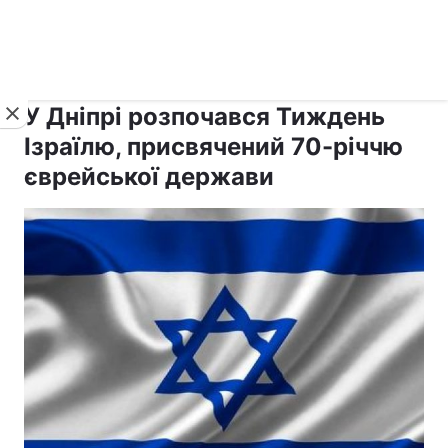
›
›
Новини
Релігії
Іудаїзм
У Дніпрі розпочався Тиждень
Ізраїлю, присвячений 70-річчю
єврейської держави