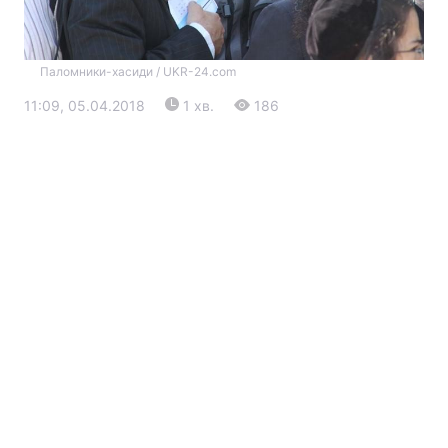
Паломники-хасиди / UKR-24.com
11:09, 05.04.2018
1 хв.
186
Головна
Війна
Україна
Політика
Економіка
Світ
Екологія
РЕГІОНИ