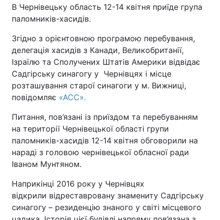
В Чернівецьку область 12-14 квітня приїде група
паломників-хасидів.
Київ
Львів
Згідно з орієнтовною програмою перебування,
Дніпро
Харків
делегація хасидів з Канади, Великобританії,
Ізраїлю та Сполучених Штатів Америки відвідає
Одеса
Садгірську синагогу у Чернівцях і місце
розташування старої синагоги у м. Вижниці,
повідомляє
«АСС».
Спорт
Наука
Питання, пов’язані із приїздом та перебуванням
на території Чернівецької області групи
Техно і зв'язок
Лайт
паломників-хасидів 12-14 квітня обговорили на
нараді з головою чернівецької обласної ради
Зброя
Інциденти
Іваном Мунтяном.
Здоров'я
Туризм
Наприкінці 2016 року у Чернівцях
відкрили відреставровану знамениту Садгірську
Цікавинки
Погода
синагогу – резиденцію знаного у світі місцевого
цадика. Історія цієї будівлі напряму пов’язана з