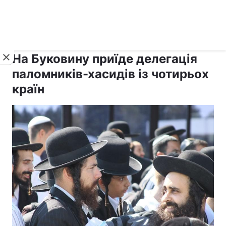
›
›
Новини
Релігії
Іудаїзм
На Буковину приїде делегація
паломників-хасидів із чотирьох
країн