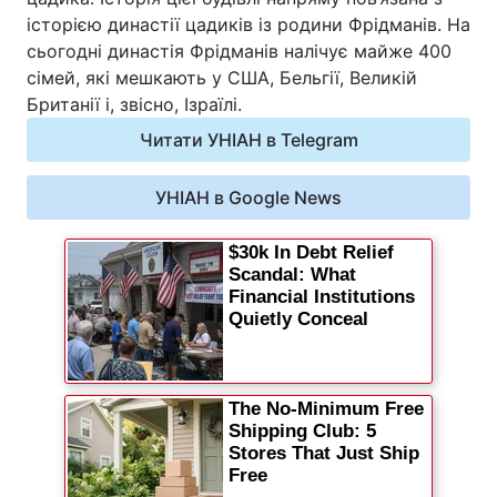
історією династії цадиків із родини Фрідманів. На
Відео з Youtube
Статті
сьогодні династія Фрідманів налічує майже 400
сімей, які мешкають у США, Бельгії, Великій
Інтерв'ю
Думки
Британії і, звісно, Ізраїлі.
Читати УНІАН в Telegram
Архів
Вакансії
УНІАН в Google News
Контакти
ПОСЛУГИ
Реклама на сайті
Фотобанк
Моніторинг
Пресцентр