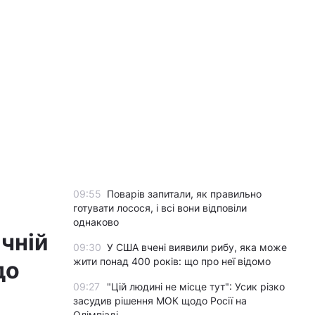
09:55
Поварів запитали, як правильно
готувати лосося, і всі вони відповіли
однаково
чній
09:30
У США вчені виявили рибу, яка може
жити понад 400 років: що про неї відомо
до
09:27
"Цій людині не місце тут": Усик різко
засудив рішення МОК щодо Росії на
Олімпіаді