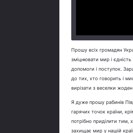
Прошу всіх громадян Украї
зміцнювати мир і єдність 
допомоги і поступок. Зар
до тих, хто говорить і м
вирізати з веселки жоден 
Я дуже прошу рабинів Пів
гарячих точок країни, кр
потрібно приділити тим, 
захищає мир у нашій країн