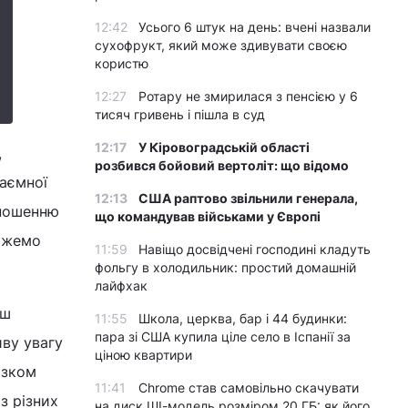
12:42
Усього 6 штук на день: вчені назвали
сухофрукт, який може здивувати своєю
користю
12:27
Ротару не змирилася з пенсією у 6
тисяч гривень і пішла в суд
12:17
У Кіровоградській області
,
розбився бойовий вертоліт: що відомо
заємної
12:13
США раптово звільнили генерала,
дношенню
що командував військами у Європі
можемо
11:59
Навіщо досвідчені господині кладуть
фольгу в холодильник: простий домашній
лайфхак
ьш
11:55
Школа, церква, бар і 44 будинки:
пара зі США купила ціле село в Іспанії за
иву увагу
ціною квартири
язком
11:41
Chrome став самовільно скачувати
з різних
на диск ШІ-модель розміром 20 ГБ: як його