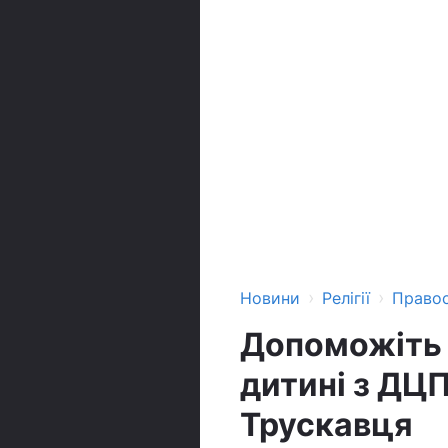
›
›
Новини
Релігії
Право
Допоможіть Я
дитині з ДЦП
Трускавця