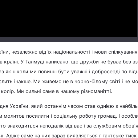
Video
ни, незалежно від їх національності і мови спілкування
в країні. У Талмуді написано, що дружби не буває без в
аз як ніколи ми повинні бути уважні і добросерді по ві
ислить інакше. Ми живемо не в чорно-білому світі і не 
колір. Ми сильні саме в нашому різноманітті.
дня України, який останнім часом став однією з найбіл
ім молитов посилити і соціальну роботу громад. І особл
хто знаходиться неподалік від вас і за службовим обов'
і. Адже саме на них зараз виявляється гігантське тиск 