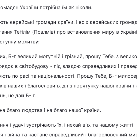
омадян України потрібна їм як ніколи.
ють єврейські громади країни, і всіх єврейських грома
ння Теѓілім (Псалмів) про встановлення миру в Україні
ступну молитву:
их, Б-г великий могутній і грізний, прошу Тебе: з велико
рядок в світобудову - під владою справедливих і праве
няють по расі та національності. Прошу Тебе, Б-г милос
ків наших і благослови їх дії з порятунку нашої країни і
нь, не дай Б- г.
 на благо людства і на благо нашої країни.
ня і удачі зустрічають їх, і нехай в їх та нашому житті
 і війна та настане справедливий і благословенний мир