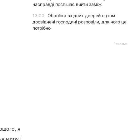
насправді поспішає вийти заміж
13:00
Обробка вхідних дверей оцтом:
досвідчені господині розповіли, для чого це
потрібно
Реклама
іршого, я
ня миру і