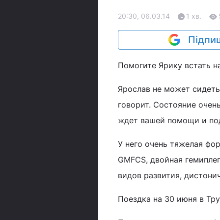
20:30, 06.03.14
1 хв.
Підпиш
Помогите Ярику встать н
Ярослав не может сидеть
говорит. Состояние очен
ждет вашей помощи и п
У него очень тяжелая фо
GMFCS, двойная гемиплег
видов развития, дистони
Поездка на 30 июня в Тру