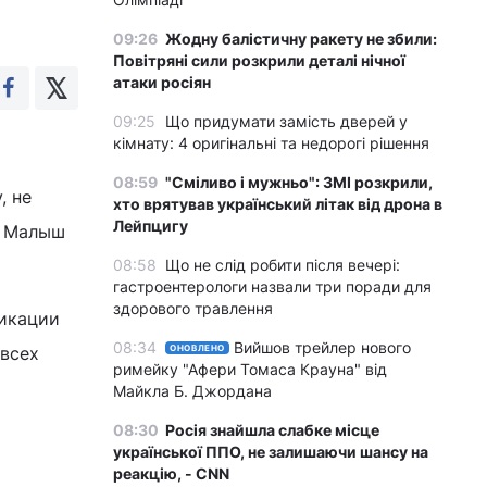
09:26
Жодну балістичну ракету не збили:
Повітряні сили розкрили деталі нічної
атаки росіян
09:25
Що придумати замість дверей у
кімнату: 4 оригінальні та недорогі рішення
08:59
"Сміливо і мужньо": ЗМІ розкрили,
, не
хто врятував український літак від дрона в
Лейпцигу
! Малыш
08:58
Що не слід робити після вечері:
гастроентерологи назвали три поради для
здорового травлення
фикации
08:34
Вийшов трейлер нового
 всех
ОНОВЛЕНО
римейку "Афери Томаса Крауна" від
Майкла Б. Джордана
08:30
Росія знайшла слабке місце
української ППО, не залишаючи шансу на
реакцію, - CNN