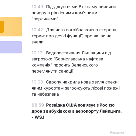
10:49
Під джунглями В'єтнаму виявили
печеру з рідкісними кам'яними
"перлинами"
10:42
Для чого потрібна кожна сторона
терки: про деякі функції, про які ви не
знали
10:13
Водопостачання Львівщини під
загрозою: "Бориславська нафтова
компанія" просить Зеленського
переглянути санкції
10:08
Європу накрила нова хвиля спеки:
яким курортам загрожують лісові пожежі
та небезпека
09:59
Розвідка США пов’язує з Росією
дрон з вибухівкою в аеропорту Лейпцига,
- WSJ
Реклама