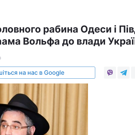
оловного рабина Одеси і Пі
аама Вольфа до влади Укра
9
іться на нас в Google