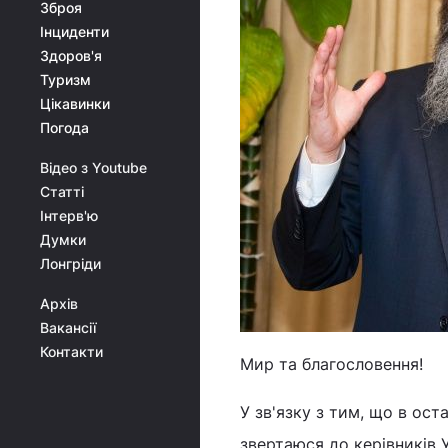
Зброя
Інциденти
Здоров'я
Туризм
Цікавинки
Погода
Відео з Youtube
Статті
Інтерв'ю
Думки
Лонгріди
Архів
Вакансії
Контакти
Мир та благословення!
У зв'язку з тим, що в ост
звертаюся до керівників 