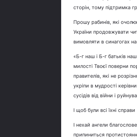
сторін, тому підтримка гр
Прошу рабинів, які очолю
України продовжувати чита
вимовляти в синагогах на
«Б-г наш і Б-г батьків наш
милості Твоєї поверни по
правителів, які не розріз
укріпи в мудрості керівни
сусідів від війни і руйнува
І щоб були всі їхні справи
І нехай ангели благословен
припиниться протистояння