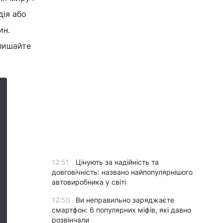
дія або
ин.
лишайте
12:51
Цінують за надійність та
довговічність: названо найпопулярнішого
автовиробника у світі
12:50
Ви неправильно заряджаєте
смартфон: 6 популярних міфів, які давно
розвінчали