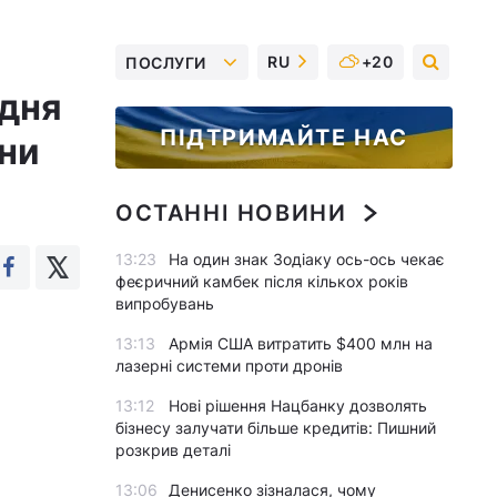
RU
+20
ПОСЛУГИ
вдня
ПІДТРИМАЙТЕ НАС
їни
ОСТАННІ НОВИНИ
13:23
На один знак Зодіаку ось-ось чекає
феєричний камбек після кількох років
випробувань
13:13
Армія США витратить $400 млн на
лазерні системи проти дронів
13:12
Нові рішення Нацбанку дозволять
бізнесу залучати більше кредитів: Пишний
розкрив деталі
13:06
Денисенко зізналася, чому