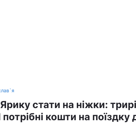
слав`я
рику стати на ніжки: трирі
 потрібні кошти на поїздку 