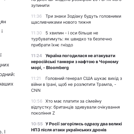
зупинити
11:36
Три знаки Зодіаку будуть головними
дян
щасливчиками нового тижня
 і
11:30
5 хвилин - і оси більше не
турбуватимуть: як швидко та безпечно
прибрати їхнє гніздо
ї
11:24
Україна погодилася не атакувати
неросійські танкери з нафтою в Чорному
дних
морі, - Bloomberg
ердний:
11:21
Головний генерал США шукає вихід з
 наших
війни в Ірані, щоб не розлютити Трампа, -
CNN
10:56
Хто має платити за сімейну
відпустку: британців здивували очікування
покоління Z
10:55
У Росії загорілись одразу два великі
НПЗ після атаки українських дронів
. І