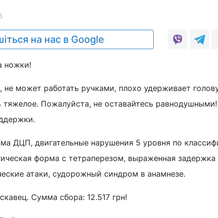
5
іться на нас в Google
а ножки!
, не может работать ручками, плохо удерживает голову
ь тяжелое. Пожалуйста, не оставайтесь равнодушными
оддержки.
рма ДЦП, двигательные нарушения 5 уровня по класси
ическая форма с тетраперезом, выраженная задержка
ческие атаки, судорожный синдром в анамнезе.
скавец. Сумма сбора: 12.517 грн!