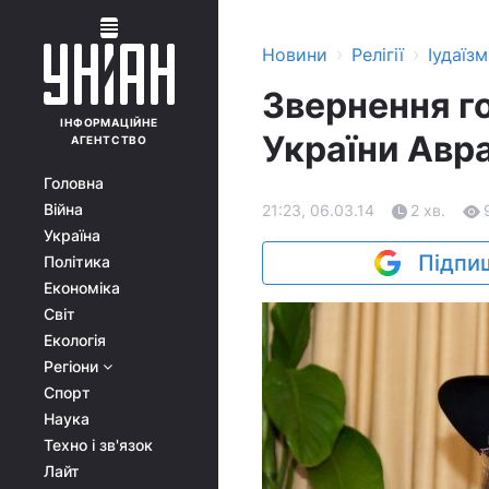
›
›
Новини
Релігії
Іудаїзм
Звернення г
ІНФОРМАЦІЙНЕ
України Авр
АГЕНТСТВО
Головна
Війна
21:23, 06.03.14
2 хв.
Україна
Підпиш
Політика
Економіка
Світ
Екологія
Регіони
Спорт
Наука
Техно і зв'язок
Лайт