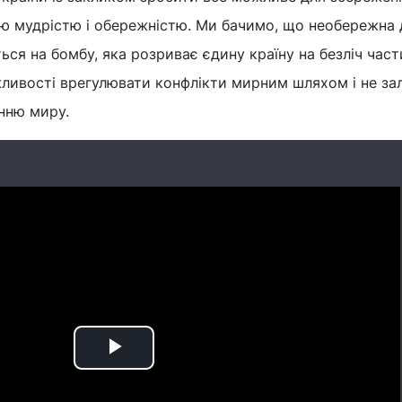
ю мудрістю і обережністю. Ми бачимо, що необережна 
ся на бомбу, яка розриває єдину країну на безліч част
ливості врегулювати конфлікти мирним шляхом і не за
нню миру.
Play