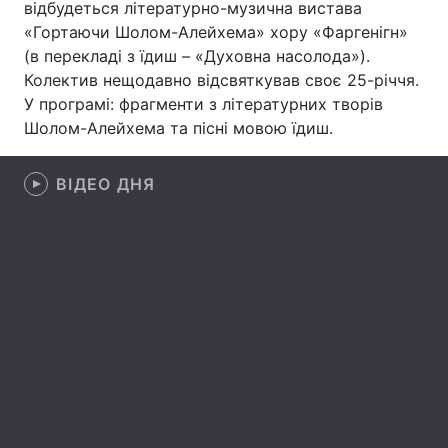
відбудеться літературно-музична вистава
«Гортаючи Шолом-Алейхема» хору «Фаргенігн»
(в перекладі з їдиш – «Духовна насолода»).
Колектив нещодавно відсвяткував своє 25-річчя.
Головна
Війна
У програмі: фрагменти з літературних творів
Шолом-Алейхема та пісні мовою їдиш.
Україна
Політика
Економіка
Світ
ВІДЕО ДНЯ
Спорт
Наука
Техно і зв'язок
Лайт
Зброя
Інциденти
Здоров'я
Туризм
Цікавинки
Погода
Екологія
Регіони