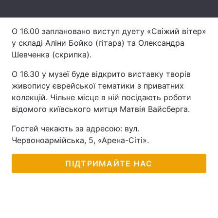
Лонгріди
О 16.00 заплановано виступ дуету «Свіжий вітер»
у складі Аліни Бойко (гітара) та Олександра
Відео з Youtube
Статті
Шевченка (скрипка).
Інтерв'ю
Думки
О 16.30 у музеї буде відкрито виставку творів
живопису єврейської тематики з приватних
Архів
Вакансії
колекцій. Чільне місце в ній посідають роботи
відомого київського митця Матвія Вайсберга.
Контакти
Гостей чекають за адресою: вул.
Послуги
Червоноармійська, 5, «Арена-Сіті».
ПІДТРИМАЙТЕ НАС