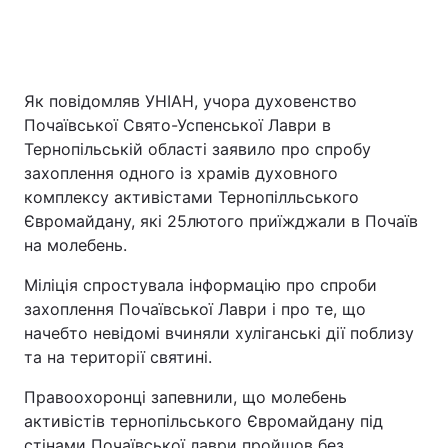
Як повідомляв УНІАН, учора духовенство
Почаївської Свято-Успенської Лаври в
Тернопільській області заявило про спробу
захоплення одного із храмів духовного
комплексу активістами Тернопілльського
Євромайдану, які 25лютого приїжджали в Почаїв
на молебень.
Міліція спростувала інформацію про спроби
захоплення Почаївської Лаври і про те, що
начебто невідомі вчиняли хуліганські дії поблизу
та на території святині.
Правоохоронці запевнили, що молебень
активістів тернопільського Євромайдану під
стінами Почаївської лаври пройшов без