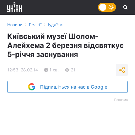
›
›
Новини
Релігії
Іудаїзм
Київський музеї Шолом-
Алейхема 2 березня відсвяткує
5-річчя заснування
12:53, 28.02.14
1 хв.
21
Підпишіться на нас в Google
Реклама