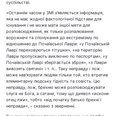
суспільстві.
«Останнім часом у ЗМІ з’являється інформація,
яка не має жодної фактологічної підстави для
існування і не може мати іншої мети для
розповсюдження, як тільки розпалювання
ворожнечі та спонукання до екстремізму по
відношенню до Почаївської Лаври: «у Почаївській
Лаврі переховуються тітушки», «на територію
Лаври пропускають виключно по паспортам», «у
Почаївській Лаврі зберігається зброя», «з Лаври
вивозять святині» і т. п... Таку неправду і лож
може нав’язувати людям тільки той, хто втратив
елементарну людську гідність та совість. Цю
неправду, лож, брехню може розповсюджувати
слуга не Бога, а сатани, тому що диявол «искони
отец лжи», тобто «від початку батько брехні і
неправди», – сказано з зверненні.