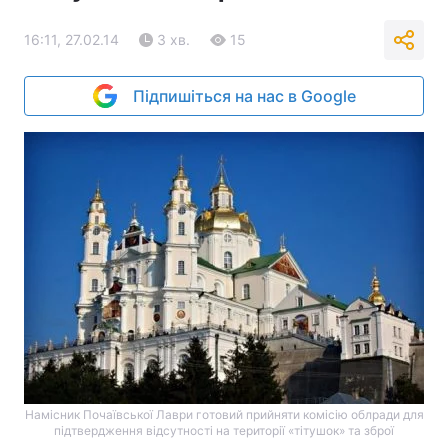
16:11, 27.02.14
3 хв.
15
Підпишіться на нас в Google
Намісник Почаївської Лаври готовий прийняти комісію облради для
підтвердження відсутності на території «тітушок» та зброї